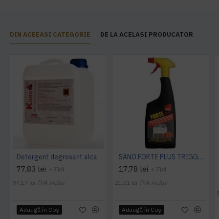
DIN ACEEASI CATEGORIE
DE LA ACELASI PRODUCATOR
Detergent degresant alcalin Cuptor si Plita, 5 L, Konga
SANO FORTE PLUS TRIGGER, 750ml, detergent arsuri, grasimi
77,83 lei
17,78 lei
+ TVA
+ TVA
94,17 lei
TVA inclus
21,51 lei
TVA inclus
Adaugă în Coş
Adaugă în Coş