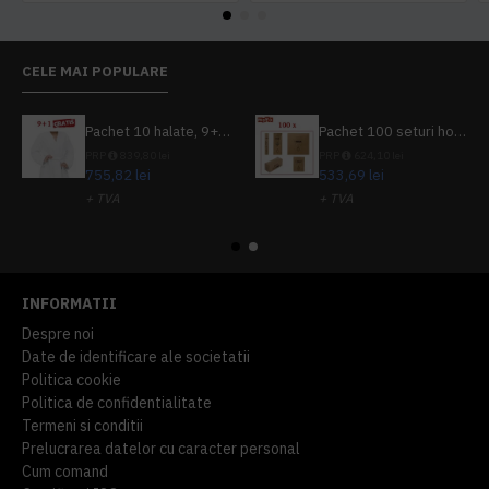
CELE MAI POPULARE
Pachet 10 halate, 9+1 gratuit
Pachet 100 seturi hoteliere, set dentar, set barbierit, casca de dus, pila unghii, set cusut
PRP
839,80 lei
PRP
624,10 lei
755,82 lei
533,69 lei
+ TVA
+ TVA
914,54 lei
TVA inclus
645,76 lei
TVA inclus
INFORMATII
Despre noi
Date de identificare ale societatii
Politica cookie
Politica de confidentialitate
Termeni si conditii
Prelucrarea datelor cu caracter personal
Cum comand