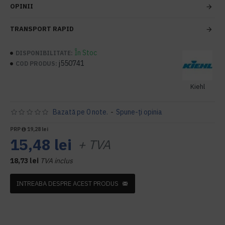
OPINII
TRANSPORT RAPID
În Stoc
DISPONIBILITATE:
j550741
COD PRODUS:
Kiehl
Bazată pe 0 note.
-
Spune-ţi opinia
PRP
19,28 lei
15,48 lei
+ TVA
18,73 lei
TVA inclus
INTREABA DESPRE ACEST PRODUS