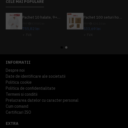
CELE MAI POPULARE
Pachet 10 halate, 9+1 gratuit
Pachet 100 seturi hoteliere, set dentar, set barbierit, casca de dus, pila unghii, set cusut
PRP
839,80 lei
PRP
624,10 lei
755,82 lei
533,69 lei
+ TVA
+ TVA
914,54 lei
TVA inclus
645,76 lei
TVA inclus
INFORMATII
Despre noi
Date de identificare ale societatii
Politica cookie
Politica de confidentialitate
Termeni si conditii
Prelucrarea datelor cu caracter personal
Cum comand
Certificari ISO
EXTRA