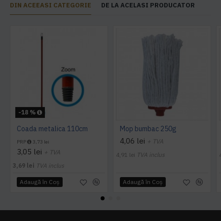
DIN ACEEASI CATEGORIE
DE LA ACELASI PRODUCATOR
-18 %
Coada metalica 110cm
Mop bumbac 250g
4,06 lei
+ TVA
PRP
3,73 lei
3,05 lei
+ TVA
4,91 lei
TVA inclus
3,69 lei
TVA inclus
Adaugă în Coş
Adaugă în Coş