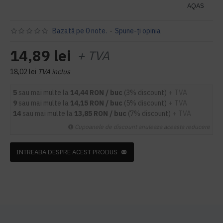
AQAS
Bazată pe 0 note.
-
Spune-ţi opinia
14,89 lei
+ TVA
18,02 lei
TVA inclus
5
sau mai multe la
14,44 RON / buc
(3% discount)
+ TVA
9
sau mai multe la
14,15 RON / buc
(5% discount)
+ TVA
14
sau mai multe la
13,85 RON / buc
(7% discount)
+ TVA
Cupoanele de discount anuleaza aceasta reducere
INTREABA DESPRE ACEST PRODUS