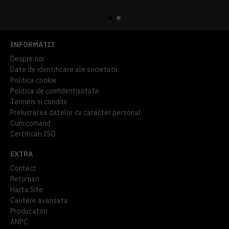
914,54 lei
TVA inclus
645,76 lei
TVA inclus
INFORMATII
Despre noi
Date de identificare ale societatii
Politica cookie
Politica de confidentialitate
Termeni si conditii
Prelucrarea datelor cu caracter personal
Cum comand
Certificari ISO
EXTRA
Contact
Returnari
Harta Site
Cautare avansata
Producatori
ANPC