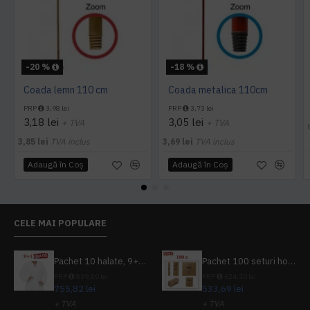
-20 %
-18 %
Coada lemn 110 cm
Coada metalica 110cm
PRP
3,98 lei
PRP
3,73 lei
3,18 lei
3,05 lei
+ TVA
+ TVA
3,85 lei
TVA inclus
3,69 lei
TVA inclus
Adaugă în Coş
Adaugă în Coş
CELE MAI POPULARE
Pachet 10 halate, 9+1 gratuit
Pachet 100 seturi hoteliere, set dentar, set barbierit, casca de dus, pila unghii, set cusut
PRP
839,80 lei
PRP
624,10 lei
755,82 lei
533,69 lei
+ TVA
+ TVA