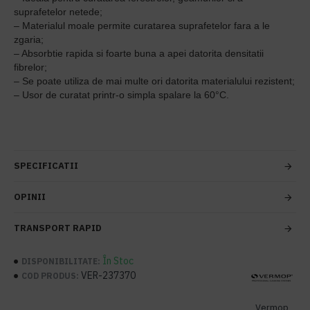
suprafetelor netede;
– Materialul moale permite curatarea suprafetelor fara a le
zgaria;
– Absorbtie rapida si foarte buna a apei datorita densitatii
fibrelor;
– Se poate utiliza de mai multe ori datorita materialului rezistent;
– Usor de curatat printr-o simpla spalare la 60°C.
SPECIFICATII
OPINII
TRANSPORT RAPID
În Stoc
DISPONIBILITATE:
VER-237370
COD PRODUS:
Vermop