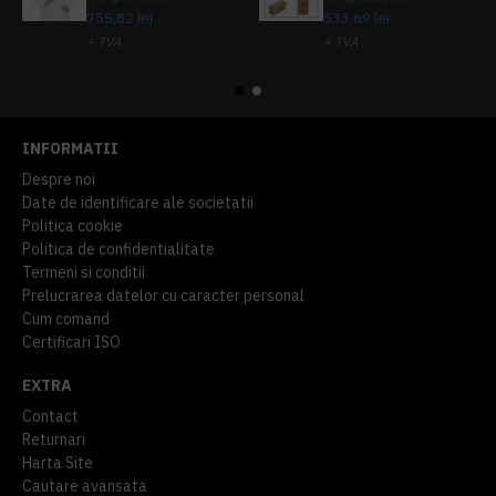
755,82 lei
533,69 lei
+ TVA
+ TVA
914,54 lei
TVA inclus
645,76 lei
TVA inclus
INFORMATII
Despre noi
Date de identificare ale societatii
Politica cookie
Politica de confidentialitate
Termeni si conditii
Prelucrarea datelor cu caracter personal
Cum comand
Certificari ISO
EXTRA
Contact
Returnari
Harta Site
Cautare avansata