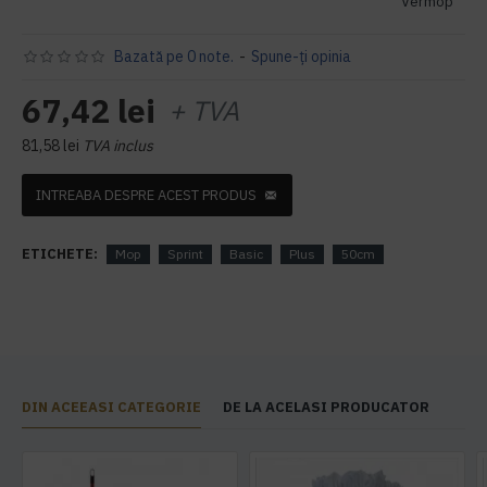
Vermop
Bazată pe 0 note.
-
Spune-ţi opinia
67,42 lei
+ TVA
81,58 lei
TVA inclus
INTREABA DESPRE ACEST PRODUS
ETICHETE:
Mop
Sprint
Basic
Plus
50cm
DIN ACEEASI CATEGORIE
DE LA ACELASI PRODUCATOR