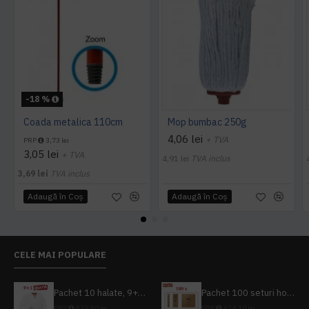
-18 %
Coada metalica 110cm
Mop bumbac 250g
4,06 lei
+ TVA
PRP
3,73 lei
3,05 lei
+ TVA
4,91 lei
TVA inclus
3,69 lei
TVA inclus
Adaugă în Coş
Adaugă în Coş
CELE MAI POPULARE
Pachet 10 halate, 9+1 gratuit
Pachet 100 seturi hoteliere, set dentar, set barbierit, casca de dus, pila unghii, set cusut
PRP
839,80 lei
PRP
624,10 lei