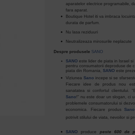
aparatelor electrice programabile, dar 
fara aparat.
Boutique Hotel iti va imbraca locuinta
durata de parfum.
Nu lasa reziduuri
Neutralizeaza mirosurile neplacute
Despre produsele
SANO
SANO
este lider de piata in Israel si
pentru
consumatorii deproduse de cur
piata din Romania,
SANO
este preze
Viziunea
Sano
incepe si se sfarses
Fiecare idee de produs nou est
sanatatea si confortul clientului.
Sano
!” nu este doar un slogan, ci u
problemele consumatorului si dezvolt
economica. Fiecare produs
Sano
potrivit stilului de viata, nevoilor si pr
SANO
produce
peste 600 de p