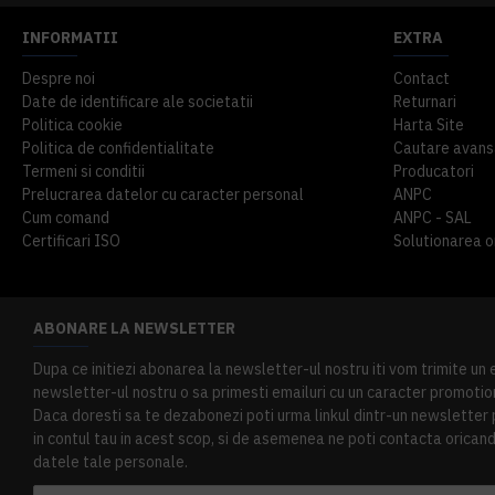
INFORMATII
EXTRA
Despre noi
Contact
Date de identificare ale societatii
Returnari
Politica cookie
Harta Site
Politica de confidentialitate
Cautare avans
Termeni si conditii
Producatori
Prelucrarea datelor cu caracter personal
ANPC
Cum comand
ANPC - SAL
Certificari ISO
Solutionarea onl
ABONARE LA NEWSLETTER
Dupa ce initiezi abonarea la newsletter-ul nostru iti vom trimite un
newsletter-ul nostru o sa primesti emailuri cu un caracter promotion
Daca doresti sa te dezabonezi poti urma linkul dintr-un newsletter pr
in contul tau in acest scop, si de asemenea ne poti contacta oricand 
datele tale personale.