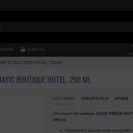
delitate
Brand-uri
031
OMATIC BOUTIQUE HOTEL, 250 ml
ATIC BOUTIQUE HOTEL, 250 ML
DESCRIERE
SPECIFICATII
OPINII
Odorizant
de camera
SANO
FRESH AUT
250 ml
Odorizantul aerosol este compatibil