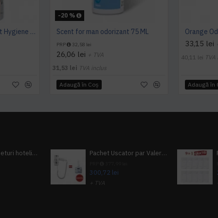
-20 %
Mango Classic odorizant Hygiene 4 You
Scent for man odorizant 75 ML
33,15 lei
PRP
32,58 lei
26,06 lei
+ TVA
40,11 lei
TVA 
31,53 lei
TVA inclus
Adaugă în Coş
Adaugă în
Pachet 100 seturi hoteliere, set dentar, set barbierit, casca de dus, pila unghii, set cusut
Pachet Uscator par Valera Action Super Plus + GRATUIT Sampon si gel de dus Tork
i
PRP
377,99 lei
300,72 lei
+ TVA
A inclus
363,87 lei
TVA inclus