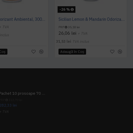
-26 %
Orange Odorizant Ambiental, 3000 utilizari - 163mc, Hygiene Vision
Sicilian Lemon & Mandarin Odorizant MINI, Hygiene 4 You
+ TVA
PRP
35,18 lei
26,06 lei
+ TVA
inclus
31,53 lei
TVA inclus
 Coş
Adaugă în Coş
Pachet 10 prosoape 70 x 140cm 9 + 1 gratuit
PRP
313,70 lei
282,33 lei
+ TVA
341,62 lei
TVA inclus