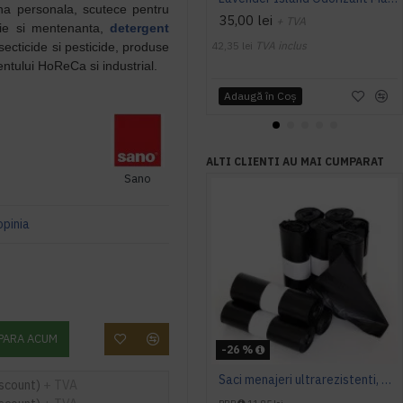
iena personala, scutece pentru
35,00 lei
+ TVA
enie si mentenanta,
detergent
42,35 lei
TVA inclus
nsecticide si pesticide, produse
ntului HoReCa si industrial.
Adaugă în Coş
ALTI CLIENTI AU MAI CUMPARAT
Sano
opinia
PARA ACUM
-26 %
Saci menajeri ultrarezistenti, de 300 L, AQAS, 10 buc/rola
iscount)
+ TVA