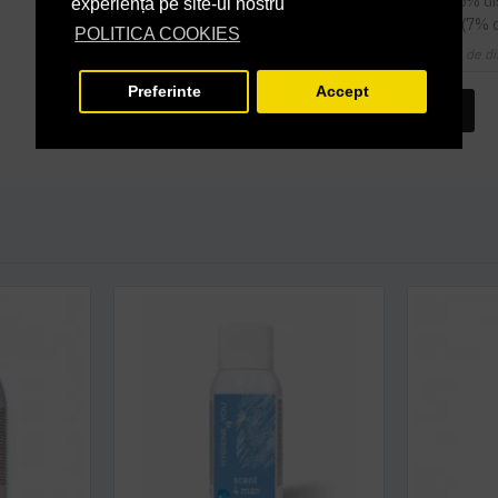
9
sau mai multe la
22,19 RON / buc
(5% d
experiență pe site-ul nostru
14
sau mai multe la
21,72 RON / buc
(7% 
POLITICA COOKIES
Cupoanele de di
Preferinte
Accept
INTREABA DESPRE ACEST PRODUS