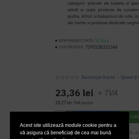
categorii: articole de toaleta si ig
adulti si copii, produse de curat
pudra, lichizi si balsamuri de rufe, i
din hartie si produse dedicate segme
În Stoc
DISPONIBILITATE:
7290108352344
COD PRODUS:
Bazată pe 0 note.
-
Spune-ţi 
23,36 lei
+ TVA
28,27 lei
TVA inclus
ADAUGĂ ÎN COŞ
CUM
Acest site utilizează module cookie pentru a
5
sau mai multe la
22,66 RON / buc
(3% d
vă asigura că beneficiați de cea mai bună