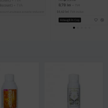
iscount)
+ TVA
PRP
11,85 lei
8,78 lei
discount)
+ TVA
+ TVA
scount anuleaza aceasta reducere
10,62 lei
TVA inclus
Adaugă în Coş