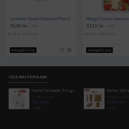
Lavender Island Odorizant Maxi 243ml Hygiene4You
35,00 lei
33,15 lei
+ TVA
+ TVA
42,35 lei
TVA inclus
40,11 lei
TVA inclus
Adaugă în Coş
Adaugă în Coş
CELE MAI POPULARE
Pachet 10 halate, 9+1 gratuit
PRP
839,80 lei
PRP
624,10 le
755,82 lei
533,69 lei
+ TVA
+ TVA
914,54 lei
TVA inclus
645,76 lei
TV