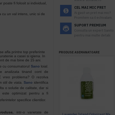
poate fi folosit si individual,
CEL MAI MIC PRET
Ai gasit un pret mai mic?
 cu un val intens, unic si de
Promitem sa il echivalam.
SUPORT PREMIUM
Consulta un expert Sanito
pentru mai multe detalii
 se afla printre top preferinte
PRODUSE ASEMANATOARE
atenie a casei si igiena. In
nt de mai bine de 15 ani.
te cu consumatorul
Sano
loial.
e analizata tinand cont de
 “E vreo problema? O rezolva
n stil de viata.
Sano
identifica
a o solutie de calitate, dar si
este optimizat pentru a fi
eferintelor specifice clientilor.
roduse,
intr-o varietate de
Lavender Island Odorizant Maxi 243ml Hygiene4You