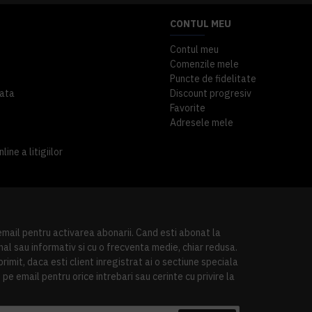
CONTUL MEU
Contul meu
Comenzile mele
Puncte de fidelitate
ata
Discount progresiv
Favorite
Adresele mele
ine a litigiilor
 email pentru activarea abonarii. Cand esti abonat la
al sau informativ si cu o frecventa medie, chiar redusa.
imit, daca esti client inregistrat ai o sectiune speciala
pe email pentru orice intrebari sau cerinte cu privire la