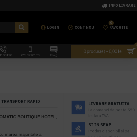
INFO LIVRARE
0
LOGIN
CONT NOU
FAVORITE
0 produs(e) - 0,00 lei
4100110
0740230170
Blog
TRANSPORT RAPID
LIVRARE GRATUITA
La comenzi de peste 550
lei fara TVA.
OMATIC BOUTIQUE HOTEL,
SI IN SEAP
Produs disponibil si pe
 cu marea majoritate a
www.e-licitatie.ro