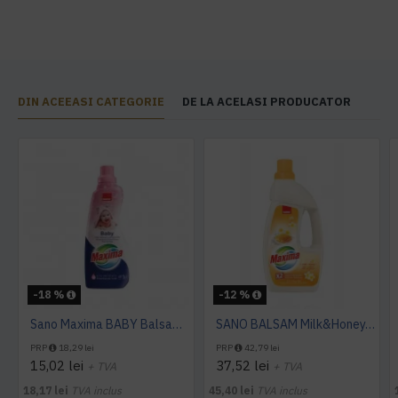
DIN ACEEASI CATEGORIE
DE LA ACELASI PRODUCATOR
-18 %
-12 %
Sano Maxima BABY Balsam Super Concentrat 1L
SANO BALSAM Milk&Honey, 4L
PRP
18,29 lei
PRP
42,79 lei
15,02 lei
37,52 lei
+ TVA
+ TVA
18,17 lei
TVA inclus
45,40 lei
TVA inclus