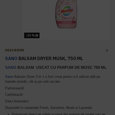
-14 %
DESCRIERE
SANO
BALSAM DRYER MUSK, 750 ML
SANO
BALSAM USCAT CU PARFUM DE MOSC 750 ML
Sano
Balsam Dryer 3 în 1 a fost creat pentru a fi utilizat atât pe
hainele umede, cât şi pe cele uscate.
Parfumează!
Catifelează!
Efect Antistatic!
Disponibil în variantele Fresh, Sensitive, Musk si Lavanda.
Pulverizati direct pe rufele scoase din masina de spalat sau pe