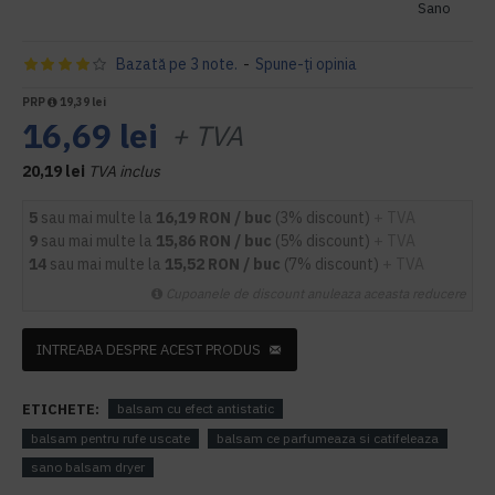
Sano
Bazată pe 3 note.
-
Spune-ţi opinia
PRP
19,39 lei
16,69 lei
+ TVA
20,19 lei
TVA inclus
5
sau mai multe la
16,19 RON / buc
(3% discount)
+ TVA
9
sau mai multe la
15,86 RON / buc
(5% discount)
+ TVA
14
sau mai multe la
15,52 RON / buc
(7% discount)
+ TVA
Cupoanele de discount anuleaza aceasta reducere
INTREABA DESPRE ACEST PRODUS
ETICHETE:
balsam cu efect antistatic
balsam pentru rufe uscate
balsam ce parfumeaza si catifeleaza
sano balsam dryer