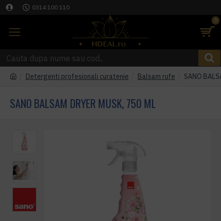
0314 100 110
0
Detergenti profesionali curatenie
Balsam rufe
SANO BALSA
SANO BALSAM DRYER MUSK, 750 ML