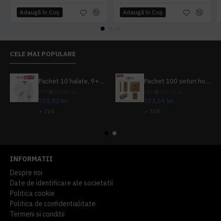
Adaugă în Coş
Adaugă în Coş
CELE MAI POPULARE
Pachet 10 halate, 9+1 gratuit
Pachet 100 seturi hoteliere, set dentar, set barbierit, casca de dus, pila unghii, set cusut
PRP
839,80 lei
PRP
624,10 lei
755,82 lei
533,69 lei
+ TVA
+ TVA
914,54 lei
TVA inclus
645,76 lei
TVA inclus
INFORMATII
Despre noi
Date de identificare ale societatii
Politica cookie
Politica de confidentialitate
Termeni si conditii