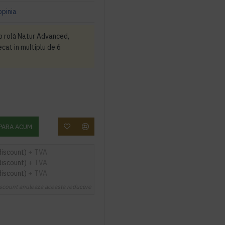
opinia
p rolă Natur Advanced,
cat in multiplu de 6
PARA ACUM
discount)
+ TVA
discount)
+ TVA
discount)
+ TVA
scount anuleaza aceasta reducere