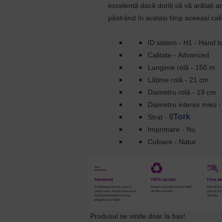
excelentă dacă doriți să vă arătați 
păstrând în același timp aceeași cali
ID sistem -
H1 - Hand to
Calitate -
Advanced
Lungime rolă -
150 m
Lățime rolă -
21 cm
Diametru rolă -
19 cm
Diametru interior miez 
8
Tork
Strat -
Imprimare -
Nu
Culoare -
Natur
Produsul se vinde doar la bax!