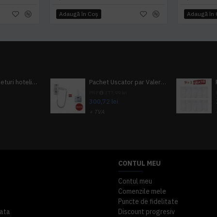
Adaugă în Coş
Adaugă în
Pachet 100 seturi hoteliere, set dentar, set barbierit, casca de dus, pila unghii, set cusut
Pachet Uscator par Valera Action Super Plus + GRATUIT Sampon si gel de dus Tork
i
PRP
377,99 lei
300,72 lei
+ TVA
A inclus
363,87 lei
TVA inclus
CONTUL MEU
Contul meu
Comenzile mele
Puncte de fidelitate
ata
Discount progresiv