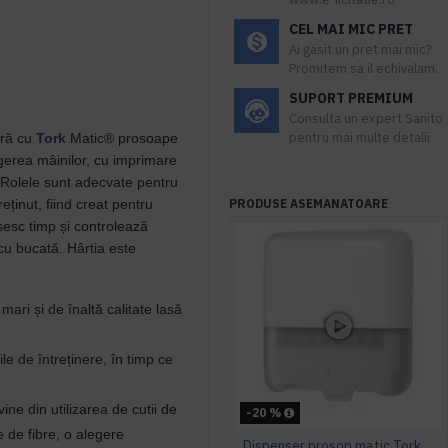
CEL MAI MIC PRET
Ai gasit un pret mai mic?
Promitem sa il echivalam.
SUPORT PREMIUM
Consulta un expert Sanito
pentru mai multe detalii
tră cu
Tork
Matic® prosoape
rgerea mâinilor, cu imprimare
. Rolele sunt adecvate pentru
ținut, fiind creat pentru
PRODUSE ASEMANATOARE
sesc timp și controlează
u bucată. Hârtia este
ari și de înaltă calitate lasă
e de întreținere, în timp ce
ne din utilizarea de cutii de
-20 %
e de fibre, o alegere
Dispenser prosop matic Tork