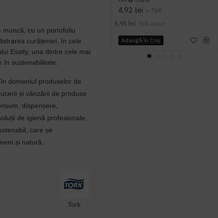
PRP
5,66 lei
4,92 lei
+ TVA
5,95 lei
TVA inclus
de muncă, cu un portofoliu
Adaugă în Coş
strarea curățeniei, în cele
ui Essity, una dintre cele mai
 în sustenabilitate.
l în domeniul produselor de
ducerii și vânzării de produse
consum, dispensere,
oluții de igienă profesionale.
stenabil, care se
eni și natură.
Tork