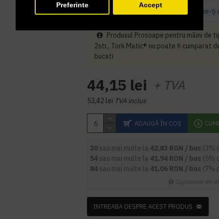
Preferinte
Accept
Bazată pe 0 note.
-
Spune-ţi 
Produsul Prosoape pentru mâini de ti
2str., Tork Matic® nu poate fi cumparat de
bucati
44,15 lei
+ TVA
53,42 lei
TVA inclus
ADAUGĂ ÎN COŞ
CUM
30
sau mai multe la
42,83 RON / buc
(3% 
54
sau mai multe la
41,94 RON / buc
(5% 
84
sau mai multe la
41,06 RON / buc
(7% 
Cupoanele de di
INTREABA DESPRE ACEST PRODUS