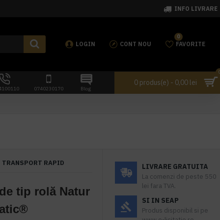
INFO LIVRARE
0
LOGIN
CONT NOU
FAVORITE
0 produs(e) - 0,00 lei
4100110
0740230170
Blog
TRANSPORT RAPID
LIVRARE GRATUITA
La comenzi de peste 550
lei fara TVA.
e tip rolă Natur
SI IN SEAP
atic®
Produs disponibil si pe
www.e-licitatie.ro