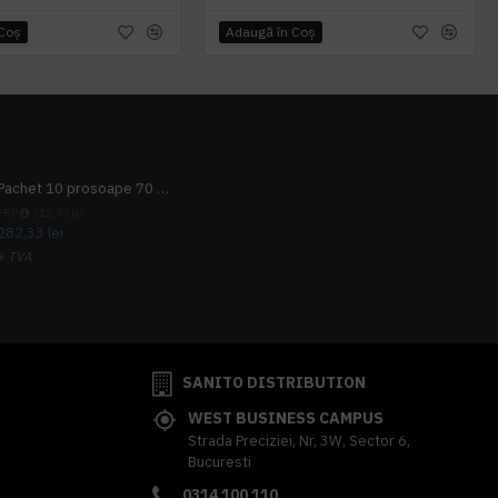
 Coş
Adaugă în Coş
Pachet 10 prosoape 70 x 140cm 9 + 1 gratuit
PRP
313,70 lei
282,33 lei
+ TVA
341,62 lei
TVA inclus
SANITO DISTRIBUTION
WEST BUSINESS CAMPUS
Strada Preciziei, Nr, 3W, Sector 6,
Bucuresti
0314 100 110