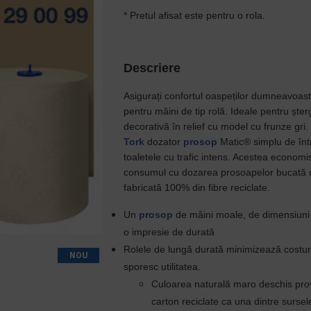
* Pretul afisat este pentru o rola.
Descriere
Asigurați confortul oaspeților dumneavoas
pentru mâini de tip rolă. Ideale pentru ște
decorativă în relief cu model cu frunze gri
Tork
dozator
prosop
Matic® simplu de între
toaletele cu trafic intens. Acestea economi
consumul cu dozarea prosoapelor bucată c
fabricată 100% din fibre reciclate.
Un
prosop
de mâini moale, de dimensiuni m
o impresie de durată
Rolele de lungă durată minimizează costuril
NOU
sporesc utilitatea.
Culoarea naturală maro deschis provi
carton reciclate ca una dintre sursel