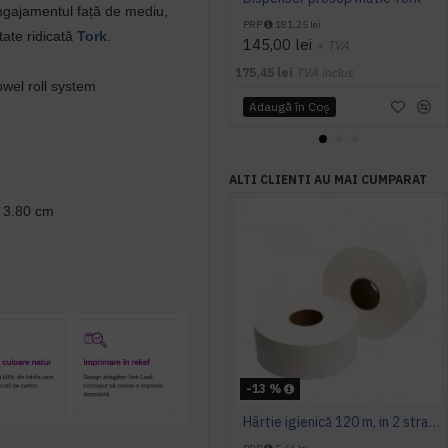
angajamentul față de mediu,
PRP
181,25 lei
tate ridicată
Tork
.
145,00 lei
+ TVA
175,45 lei
TVA inclus
wel roll system
Adaugă în Coş
ALTI CLIENTI AU MAI CUMPARAT
-
3.80 cm
-13 %
Hârtie igienică 120 m, in 2 straturi, extra albă, Mini Jumbo, AQAS