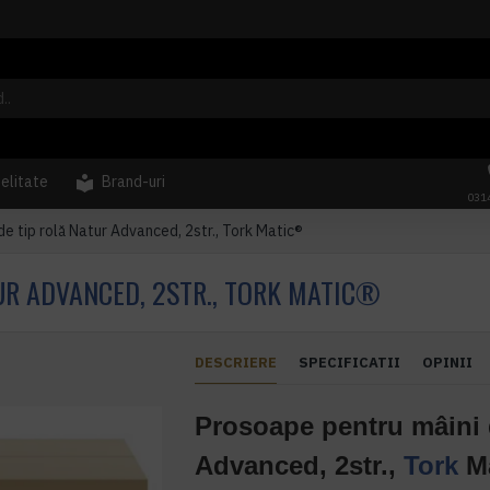
delitate
Brand-uri
031
e tip rolă Natur Advanced, 2str., Tork Matic®
UR ADVANCED, 2STR., TORK MATIC®
DESCRIERE
SPECIFICATII
OPINII
Prosoape pentru mâini d
Advanced, 2str.,
Tork
M