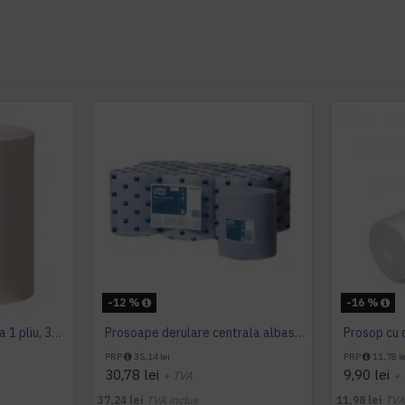
-12 %
-16 %
Prosop derulare centrala 1 pliu, 300 m Tork
Prosoape derulare centrala albastru 2 pliuri 150 m Tork, portionate
PRP
35,14 lei
PRP
11,78 le
30,78 lei
9,90 lei
+ TVA
+
37,24 lei
TVA inclus
11,98 lei
TVA