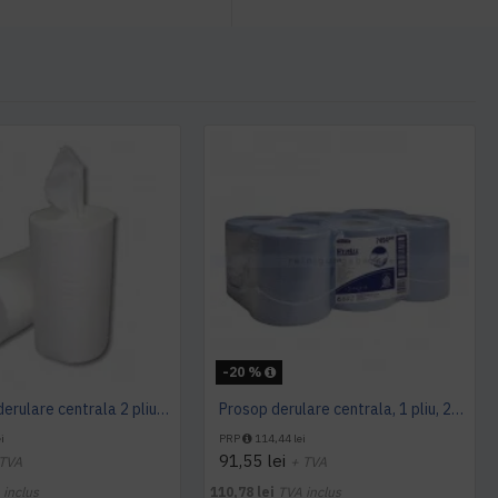
-20 %
Prosop cu derulare centrala 2 pliuri 100 m, portionata, alb, celuloza 100%, AQAS
Prosop derulare centrala, 1 pliu, 200 m Wypall L10
i
PRP
114,44 lei
91,55 lei
 TVA
+ TVA
 inclus
110,78 lei
TVA inclus