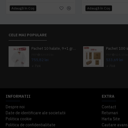
Adaugă în Coş
Adaugă în Coş
CELE MAI POPULARE
Pachet 10 halate, 9+1 gratuit
PRP
839,80 lei
PRP
624,10 le
755,82 lei
533,69 lei
+ TVA
+ TVA
914,54 lei
TVA inclus
645,76 lei
TV
INFORMATII
EXTRA
Despre noi
Contact
Date de identificare ale societatii
Returnari
Politica cookie
Harta Site
Politica de confidentialitate
Cautare avans