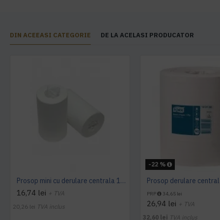
DIN ACEEASI CATEGORIE
DE LA ACELASI PRODUCATOR
-22 %
Prosop mini cu derulare centrala 1 pliu, 120 m Tork
16,74 lei
+ TVA
PRP
34,65 lei
26,94 lei
+ TVA
20,26 lei
TVA inclus
32,60 lei
TVA inclus