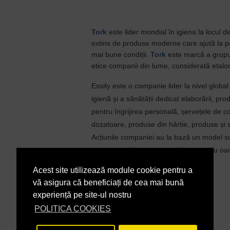
Tork
este lider mondial în igiena la locul 
extins de produse moderne care ajută la pă
mai bune condiții.
Tork
este marcă a grupul
etice companii din lume, considerată etalon
Essity este o companie lider la nivel globa
igienă și a sănătății dedicat elaborării, pro
pentru îngrijirea personală, șervețele de 
dozatoare, produse din hârtie, produse și s
Acțiunile companiei au la bază un model su
concentrează pe a crea valoare pentru oam
Acest site utilizează module cookie pentru a
În Stoc
DISPONIBILITATE:
vă asigura că beneficiați de cea mai bună
290099
COD PRODUS:
experiență pe site-ul nostru
POLITICA COOKIES