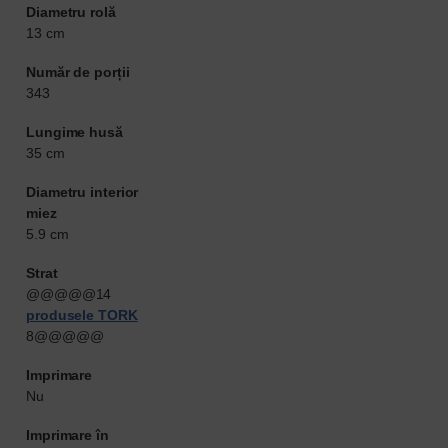
Diametru rolă
13 cm
Număr de porții
343
Lungime husă
35 cm
Diametru interior
miez
5.9 cm
Strat
@@@@@14
produsele TORK
8@@@@@
Imprimare
Nu
Imprimare în