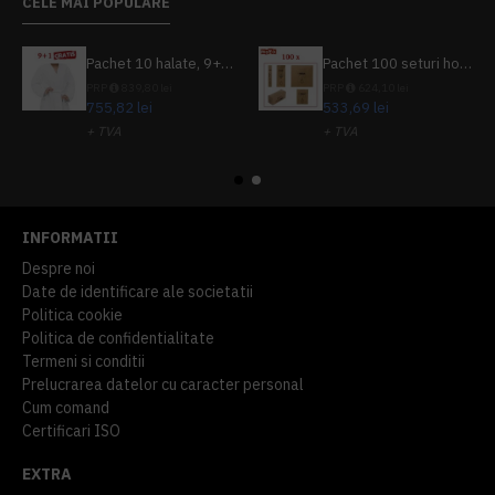
CELE MAI POPULARE
Pachet 10 halate, 9+1 gratuit
Pachet 100 seturi hoteliere, set dentar, set barbierit, casca de dus, pila unghii, set cusut
PRP
839,80 lei
PRP
624,10 lei
755,82 lei
533,69 lei
+ TVA
+ TVA
914,54 lei
TVA inclus
645,76 lei
TVA inclus
INFORMATII
Despre noi
Date de identificare ale societatii
Politica cookie
Politica de confidentialitate
Termeni si conditii
Prelucrarea datelor cu caracter personal
Cum comand
Certificari ISO
EXTRA