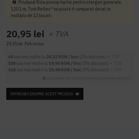
Produsul Rola prosop hartie pentru stergeri generale,
120.1 m, Tork Reflex™ nu poate fi cumparat decat in
multiplu de 12 bucati
20,95 lei
+ TVA
25,35 lei
TVA inclus
60
sau mai multe la
20,32 RON / buc
(3% discount)
+ TVA
108
sau mai multe la
19,90 RON / buc
(5% discount)
+ TVA
168
sau mai multe la
19,48 RON / buc
(7% discount)
+ TVA
Cupoanele de discount anuleaza aceasta reducere
INTREABA DESPRE ACEST PRODUS