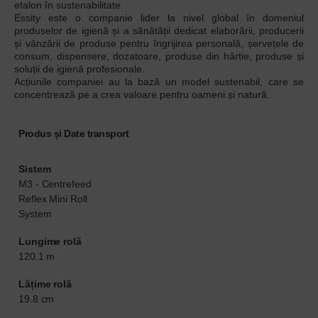
etalon în sustenabilitate.
Essity este o companie lider la nivel global în domeniul
produselor de igienă și a sănătății dedicat elaborării, producerii
și vânzării de produse pentru îngrijirea personală, șervețele de
consum, dispensere, dozatoare, produse din hârtie, produse și
soluții de igienă profesionale.
Acțiunile companiei au la bază un model sustenabil, care se
concentrează pe a crea valoare pentru oameni și natură.
Produs și Date transport
Sistem
M3 - Centrefeed
Reflex Mini Roll
System
Lungime rolă
120.1 m
Lățime rolă
19.8 cm