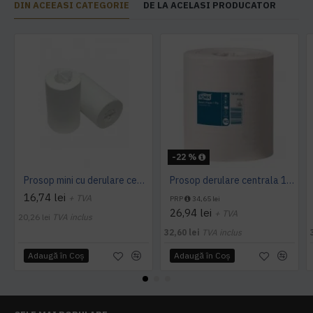
DIN ACEEASI CATEGORIE
DE LA ACELASI PRODUCATOR
-22 %
Prosop mini cu derulare centrala 1 pliu, 120 m Tork
Prosop derulare centrala 1 pliu, 300 m Tork
16,74 lei
+ TVA
PRP
34,65 lei
26,94 lei
+ TVA
20,26 lei
TVA inclus
32,60 lei
TVA inclus
Adaugă în Coş
Adaugă în Coş