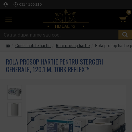
0314 100 110
0
Consumabile hartie
Role prosop hartie
Rola prosop hartie 
ROLA PROSOP HARTIE PENTRU STERGERI
GENERALE, 120.1 M, TORK REFLEX™