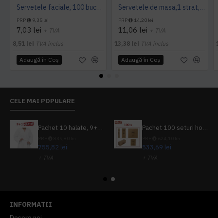
Servetele faciale, 100 bucati / pachet, Tork
Servetele de masa,1 strat, Tork, 300 buc/pachet
PRP
9,35 lei
PRP
14,20 lei
7,03 lei
11,06 lei
+ TVA
+ TVA
8,51 lei
TVA inclus
13,38 lei
TVA inclus
Adaugă în Coş
Adaugă în Coş
CELE MAI POPULARE
Pachet 10 halate, 9+1 gratuit
Pachet 100 seturi hoteliere, set dentar, set barbierit, casca de dus, pila unghii, set cusut
PRP
839,80 lei
PRP
624,10 lei
755,82 lei
533,69 lei
+ TVA
+ TVA
914,54 lei
TVA inclus
645,76 lei
TVA inclus
INFORMATII
Despre noi