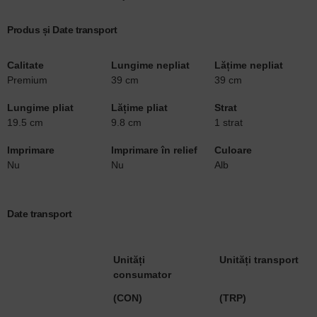
Produs și Date transport
Calitate
Lungime nepliat
Lățime nepliat
Premium
39 cm
39 cm
Lungime pliat
Lățime pliat
Strat
19.5 cm
9.8 cm
1 strat
Imprimare
Imprimare în relief
Culoare
Nu
Nu
Alb
Date transport
Unități
Unități transport
consumator
(CON)
(TRP)