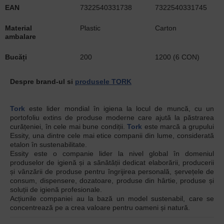
EAN
7322540331738
7322540331745
Material
Plastic
Carton
ambalare
Bucăți
200
1200 (6 CON)
Despre brand-ul si
produsele TORK
Tork
este lider mondial în igiena la locul de muncă, cu un
portofoliu extins de produse moderne care ajută la păstrarea
curățeniei, în cele mai bune condiții.
Tork
este marcă a grupului
Essity, una dintre cele mai etice companii din lume, considerată
etalon în sustenabilitate.
Essity este o companie lider la nivel global în domeniul
produselor de igienă și a sănătății dedicat elaborării, producerii
și vânzării de produse pentru îngrijirea personală, șervețele de
consum, dispensere, dozatoare, produse din hârtie, produse și
soluții de igienă profesionale.
Acțiunile companiei au la bază un model sustenabil, care se
concentrează pe a crea valoare pentru oameni și natură.