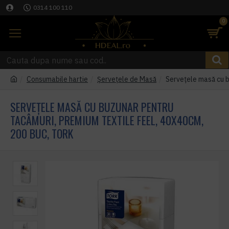
0314 100 110
0
Consumabile hartie
Șervețele de Masă
Servețele masă cu b
SERVEȚELE MASĂ CU BUZUNAR PENTRU
TACÂMURI, PREMIUM TEXTILE FEEL, 40X40CM,
200 BUC, TORK