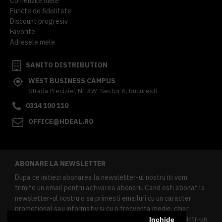
Comenzile mele
Puncte de fidelitate
Discount progresiv
Favorite
Adresele mele
SANITO DISTRIBUTION
WEST BUSINESS CAMPUS
Strada Preciziei, Nr, 3W, Sector 6, Bucuresti
0314 100 110
OFFICE@HDEAL.RO
ABONARE LA NEWSLETTER
Dupa ce initiezi abonarea la newsletter-ul nostru iti vom
trimite un email pentru activarea abonarii. Cand esti abonat la
newsletter-ul nostru o sa primesti emailuri cu un caracter
promotional sau informativ si cu o frecventa medie, chiar
redusa. Daca doresti sa te dezabonezi poti urma linkul dintr-un
Inchide