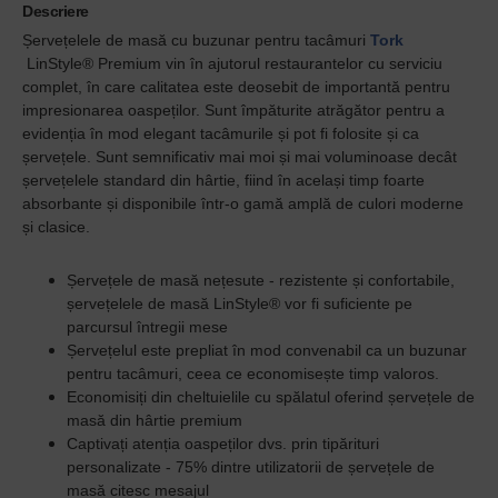
Descriere
Șervețelele de masă cu buzunar pentru tacâmuri
Tork
LinStyle® Premium vin în ajutorul restaurantelor cu serviciu
complet, în care calitatea este deosebit de importantă pentru
impresionarea oaspeților. Sunt împăturite atrăgător pentru a
evidenția în mod elegant tacâmurile și pot fi folosite și ca
șervețele. Sunt semnificativ mai moi și mai voluminoase decât
șervețelele standard din hârtie, fiind în același timp foarte
absorbante și disponibile într-o gamă amplă de culori moderne
și clasice.
Șervețele de masă nețesute - rezistente și confortabile,
șervețelele de masă LinStyle® vor fi suficiente pe
parcursul întregii mese
Șervețelul este prepliat în mod convenabil ca un buzunar
pentru tacâmuri, ceea ce economisește timp valoros.
Economisiți din cheltuielile cu spălatul oferind șervețele de
masă din hârtie premium
Captivați atenția oaspeților dvs. prin tipărituri
personalizate - 75% dintre utilizatorii de șervețele de
masă citesc mesajul