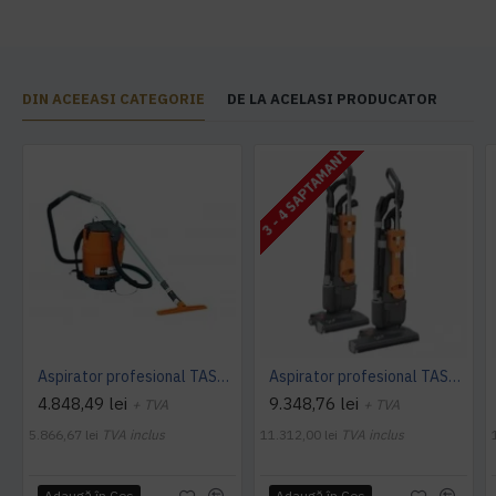
DIN ACEEASI CATEGORIE
DE LA ACELASI PRODUCATOR
3 - 4 SAPTAMANI
Aspirator profesional TASKI dorsalino EURO, 900 W, TASKI
Aspirator profesional TASKI jet 38 Euro, 900 W, TASKI
4.848,49 lei
9.348,76 lei
+ TVA
+ TVA
5.866,67 lei
TVA inclus
11.312,00 lei
TVA inclus
Adaugă în Coş
Adaugă în Coş