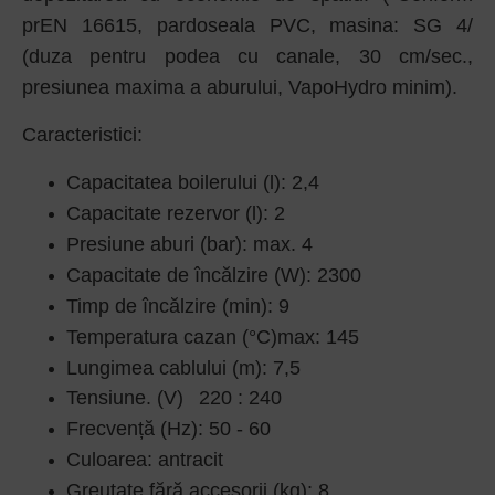
prEN 16615, pardoseala PVC, masina: SG 4/
(duza pentru podea cu canale, 30 cm/sec.,
presiunea maxima a aburului, VapoHydro minim).
Caracteristici:
Capacitatea boilerului (l): 2,4
Capacitate rezervor (l): 2
Presiune aburi (bar): max. 4
Capacitate de încălzire (W): 2300
Timp de încălzire (min): 9
Temperatura cazan (°C)max: 145
Lungimea cablului (m): 7,5
Tensiune. (V)
220 : 240
Frecvență (Hz): 50 - 60
Culoarea: antracit
Greutate fără accesorii (kg): 8