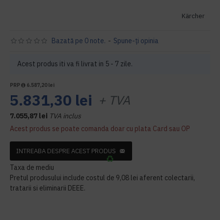
Kärcher
Bazată pe 0 note.
-
Spune-ţi opinia
Acest produs iti va fi livrat in 5 - 7 zile.
PRP
6.587,20 lei
5.831,30 lei
+ TVA
7.055,87 lei
TVA inclus
Acest produs se poate comanda doar cu plata Card sau OP
INTREABA DESPRE ACEST PRODUS
Taxa de mediu
Pretul produsului include costul de 9,08 lei aferent colectarii,
tratarii si eliminarii DEEE.