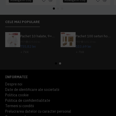
CELE MAI POPULARE
Pachet 10 halate, 9+1 gratuit
Pachet 100 seturi hoteliere, set dentar, set barbierit, casca de dus, pila unghii, set cusut
PRP
839,80 lei
PRP
624,10 lei
755,82 lei
533,69 lei
+ TVA
+ TVA
914,54 lei
TVA inclus
645,76 lei
TVA inclus
INFORMATII
Despre noi
Date de identificare ale societatii
Politica cookie
Politica de confidentialitate
Termeni si conditii
Prelucrarea datelor cu caracter personal