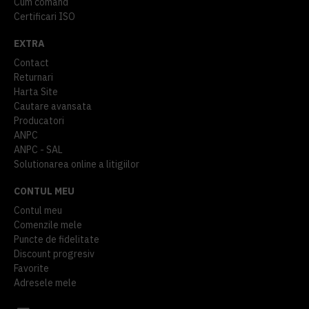
Cum comand
Certificari ISO
EXTRA
Contact
Returnari
Harta Site
Cautare avansata
Producatori
ANPC
ANPC - SAL
Solutionarea online a litigiilor
CONTUL MEU
Contul meu
Comenzile mele
Puncte de fidelitate
Discount progresiv
Favorite
Adresele mele