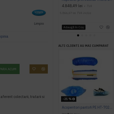
4.848,49 lei
+ TVA
5.866,67 lei
TVA inclus
Limpio
Adaugă în Coş
opinia
ALTI CLIENTI AU MAI CUMPARAT
PARA ACUM
aferent colectarii, tratarii si
-21 %
Acoperitori pantofi PE HT-702, 110 buc.