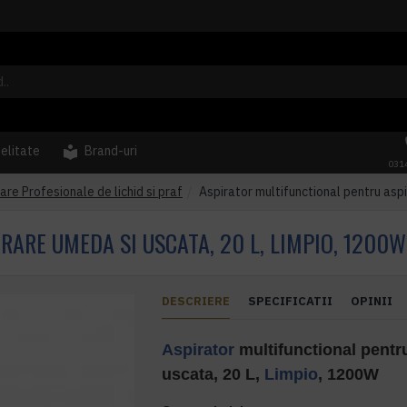
delitate
Brand-uri
031
are Profesionale de lichid si praf
Aspirator multifunctional pentru asp
ARE UMEDA SI USCATA, 20 L, LIMPIO, 1200W
DESCRIERE
SPECIFICATII
OPINII
Aspirator
multifunctional pentr
uscata, 20 L,
Limpio
, 1200W