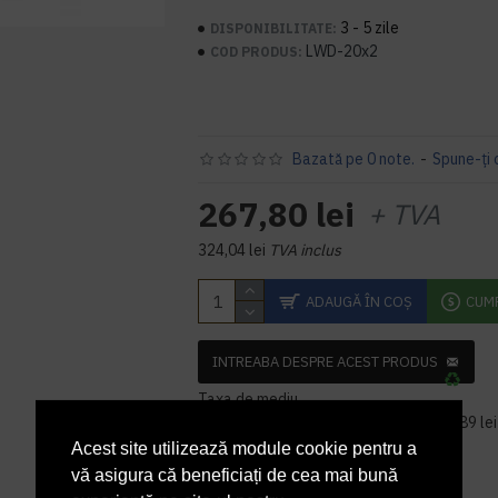
3 - 5 zile
DISPONIBILITATE:
LWD-20x2
COD PRODUS:
Bazată pe 0 note.
-
Spune-ţi 
267,80 lei
+ TVA
324,04 lei
TVA inclus
ADAUGĂ ÎN COŞ
CUM
INTREABA DESPRE ACEST PRODUS
Taxa de mediu
Pretul produsului include costul de 10,89 lei 
eliminarii DEEE.
Acest site utilizează module cookie pentru a
vă asigura că beneficiați de cea mai bună