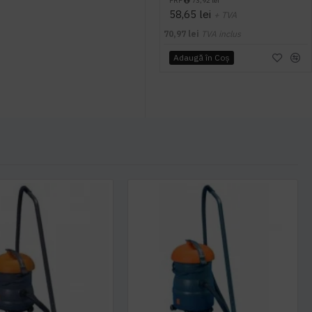
PRP
73,92 lei
58,65 lei
+ TVA
70,97 lei
TVA inclus
Adaugă în Coş