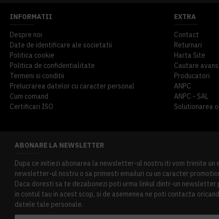
INFORMATII
EXTRA
Despre noi
Contact
Date de identificare ale societatii
Returnari
Politica cookie
Harta Site
Politica de confidentialitate
Cautare avans
Termeni si conditii
Producatori
Prelucrarea datelor cu caracter personal
ANPC
Cum comand
ANPC - SAL
Certificari ISO
Solutionarea onl
ABONARE LA NEWSLETTER
Dupa ce initiezi abonarea la newsletter-ul nostru iti vom trimite un
newsletter-ul nostru o sa primesti emailuri cu un caracter promotion
Daca doresti sa te dezabonezi poti urma linkul dintr-un newsletter pr
in contul tau in acest scop, si de asemenea ne poti contacta oricand 
datele tale personale.