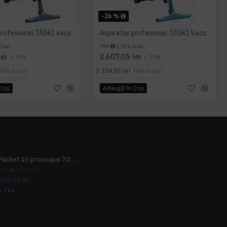
-26 %
Aspirator profesional TASKI vacumat 12, 1000 W, TASKI
Aspirator profesional TASKI Vacumat 22, 1000 W, TASKI
3 lei
PRP
3.519,52 lei
ei
2.607,05 lei
+ TVA
+ TVA
TVA inclus
3.154,53 lei
TVA inclus
 Coş
Adaugă în Coş
Pachet 10 prosoape 70 x 140cm 9 + 1 gratuit
PRP
313,70 lei
282,33 lei
+ TVA
341,62 lei
TVA inclus