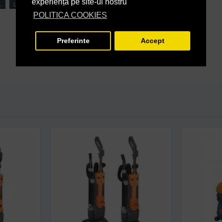
experiență pe site-ul nostru
L
Limpio
1200W
POLITICA COOKIES
Preferinte
Accept