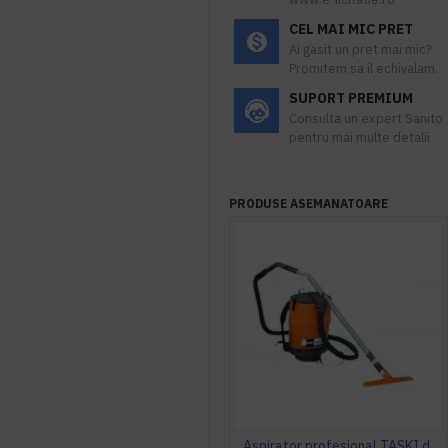
CEL MAI MIC PRET
Ai gasit un pret mai mic?
Promitem sa il echivalam.
SUPORT PREMIUM
Consulta un expert Sanito
pentru mai multe detalii
PRODUSE ASEMANATOARE
Aspirator profesional TASKI dorsalino EURO, 900 W, TASKI