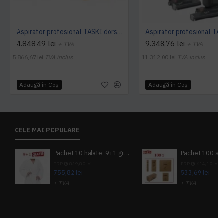
Aspirator profesional TASKI dorsalino EURO, 900 W, TASKI
4.848,49 lei
9.348,76 lei
+ TVA
+ TVA
5.866,67 lei
TVA inclus
11.312,00 lei
TVA inclus
Adaugă în Coş
Adaugă în Coş
CELE MAI POPULARE
Pachet 10 halate, 9+1 gratuit
PRP
839,80 lei
PRP
624,10 le
755,82 lei
533,69 lei
+ TVA
+ TVA
914,54 lei
TVA inclus
645,76 lei
TV