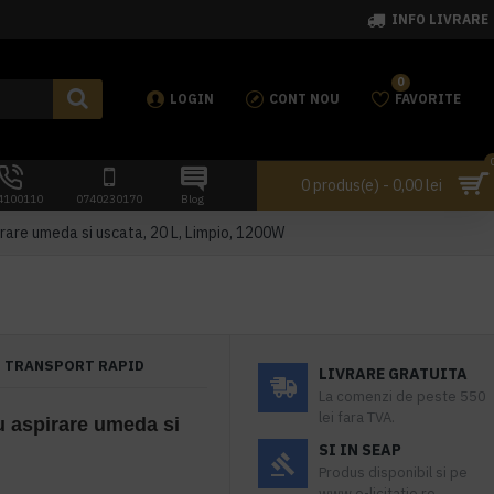
INFO LIVRARE
0
LOGIN
CONT NOU
FAVORITE
0 produs(e) - 0,00 lei
4100110
0740230170
Blog
irare umeda si uscata, 20 L, Limpio, 1200W
TRANSPORT RAPID
LIVRARE GRATUITA
La comenzi de peste 550
lei fara TVA.
u aspirare umeda si
SI IN SEAP
Produs disponibil si pe
www.e-licitatie.ro