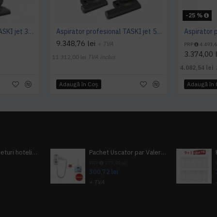
-25 %
Aspirator profesional TASKI jet 38 Euro, 900 W, TASKI
Aspirator profesional TASKI jet 50 Euro, 920 W, TASKI
9.348,76 lei
+ TVA
PRP
4.493,6
3.374,00 l
11.312,00 lei
TVA inclus
4.082,54 lei
Adaugă în Coş
Adaugă în
Pachet 100 seturi hoteliere, set dentar, set barbierit, casca de dus, pila unghii, set cusut
Pachet Uscator par Valera Action Super Plus + GRATUIT Sampon si gel de dus Tork
i
PRP
377,99 lei
300,72 lei
+ TVA
A inclus
363,87 lei
TVA inclus