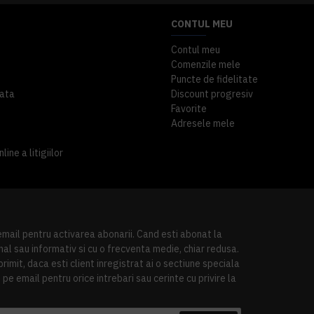
CONTUL MEU
Contul meu
Comenzile mele
Puncte de fidelitate
ata
Discount progresiv
Favorite
Adresele mele
ine a litigiilor
 email pentru activarea abonarii. Cand esti abonat la
al sau informativ si cu o frecventa medie, chiar redusa.
imit, daca esti client inregistrat ai o sectiune speciala
pe email pentru orice intrebari sau cerinte cu privire la