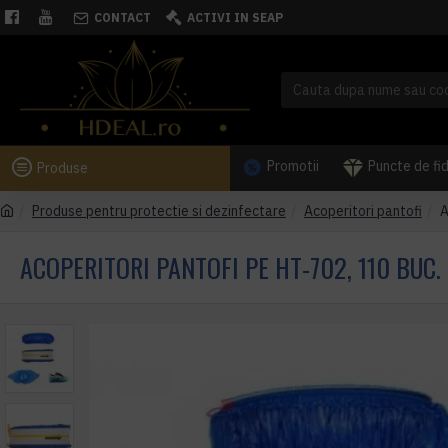
CONTACT
ACTIVI IN SEAP
Promotii
Puncte de fi
Produse
Produse pentru protectie si dezinfectare
Acoperitori pantofi
A
ACOPERITORI PANTOFI PE HT-702, 110 BUC.