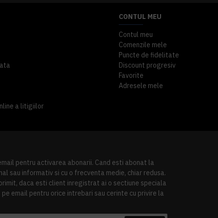
CONTUL MEU
Contul meu
Comenzile mele
Puncte de fidelitate
ata
Discount progresiv
Favorite
Adresele mele
ine a litigiilor
 email pentru activarea abonarii. Cand esti abonat la
al sau informativ si cu o frecventa medie, chiar redusa.
imit, daca esti client inregistrat ai o sectiune speciala
pe email pentru orice intrebari sau cerinte cu privire la