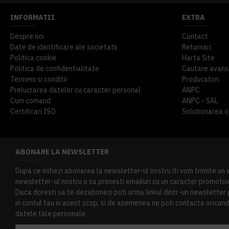
INFORMATII
EXTRA
Despre noi
Contact
Date de identificare ale societatii
Returnari
Politica cookie
Harta Site
Politica de confidentialitate
Cautare avans
Termeni si conditii
Producatori
Prelucrarea datelor cu caracter personal
ANPC
Cum comand
ANPC - SAL
Certificari ISO
Solutionarea onl
ABONARE LA NEWSLETTER
Dupa ce initiezi abonarea la newsletter-ul nostru iti vom trimite un
newsletter-ul nostru o sa primesti emailuri cu un caracter promotion
Daca doresti sa te dezabonezi poti urma linkul dintr-un newsletter pr
in contul tau in acest scop, si de asemenea ne poti contacta oricand 
datele tale personale.