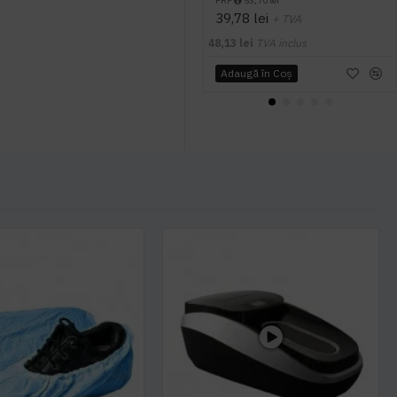
PRP
53,70 lei
39,78 lei
+ TVA
48,13 lei
TVA inclus
Adaugă în Coş