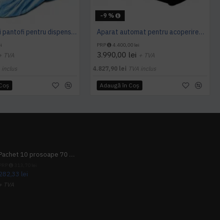
-9 %
Acoperitori pantofi pentru dispenser trafic intens MS L100 - 200 buc
Aparat automat pentru acoperirea pantofilor Dr.Mayer
i
PRP
4.400,00 lei
3.990,00 lei
+ TVA
+ TVA
 inclus
4.827,90 lei
TVA inclus
 Coş
Adaugă în Coş
Pachet 10 prosoape 70 x 140cm 9 + 1 gratuit
PRP
313,70 lei
282,33 lei
+ TVA
341,62 lei
TVA inclus