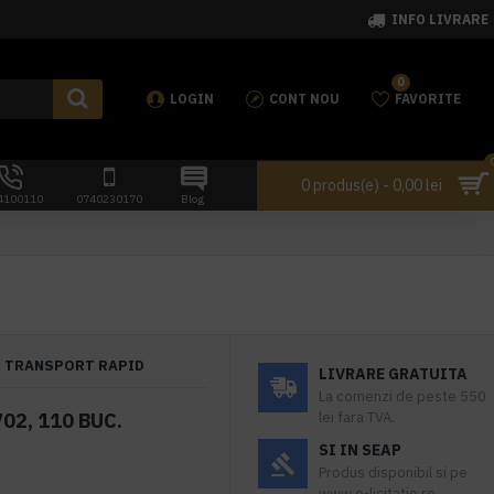
INFO LIVRARE
0
LOGIN
CONT NOU
FAVORITE
0 produs(e) - 0,00 lei
4100110
0740230170
Blog
TRANSPORT RAPID
LIVRARE GRATUITA
La comenzi de peste 550
02, 110 BUC.
lei fara TVA.
SI IN SEAP
Produs disponibil si pe
www.e-licitatie.ro