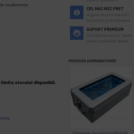
de incaltaminte.
CEL MAI MIC PRET
Ai gasit un pret mai mic?
Promitem sa il echivalam.
SUPORT PREMIUM
Consulta un expert Sanito
pentru mai multe detalii
PRODUSE ASEMANATOARE
limita stocului disponibil.
opinia
Dispenser Acoperitori Pantofi, StepN go' DeLuxe, model MS 106