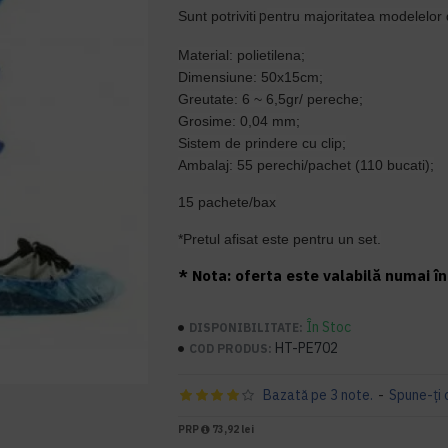
p
Sunt potriviti
entru majoritatea modelelor 
Material: polietilena;
Dimensiune: 50x15cm;
Greutate: 6 ~ 6,5gr/ pereche;
Grosime: 0,04 mm;
Sistem de prindere cu clip;
Ambalaj: 55 perechi/pachet (110 bucati);
15 pachete/bax
*Pretul afisat este pentru un set.
* Nota: oferta este valabilă numai în 
În Stoc
DISPONIBILITATE:
HT-PE702
COD PRODUS:
Bazată pe 3 note.
-
Spune-ţi 
PRP
73,92 lei