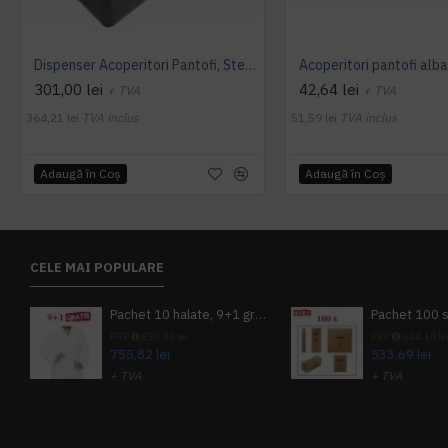
Dispenser Acoperitori Pantofi, StepN go' DeLuxe, model MS 106
301,00 lei
42,64 lei
+ TVA
+ TVA
364,21 lei
TVA inclus
51,59 lei
TVA inclus
Adaugă în Coş
Adaugă în Coş
CELE MAI POPULARE
Pachet 10 halate, 9+1 gratuit
PRP
839,80 lei
PRP
624,10 le
755,82 lei
533,69 lei
+ TVA
+ TVA
914,54 lei
TVA inclus
645,76 lei
TV