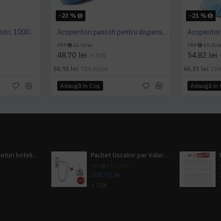
-23 %
-21 %
Acoperitori pantofi albastri, 1000buc/set, grosime 22 microni
Acoperitori pantofi pentru dispenser trafic mediu MS 603 - 100buc
PRP
63,00 lei
PRP
69,00 le
48,70 lei
54,82 lei
+ TVA
58,93 lei
TVA inclus
66,33 lei
TVA
Adaugă în Coş
Adaugă în
Pachet 100 seturi hoteliere, set dentar, set barbierit, casca de dus, pila unghii, set cusut
Pachet Uscator par Valera Action Super Plus + GRATUIT Sampon si gel de dus Tork
i
PRP
377,99 lei
300,72 lei
+ TVA
A inclus
363,87 lei
TVA inclus