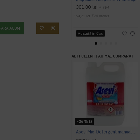
301,00 lei
+ TVA
364,21 lei
TVA inclus
PARA ACUM
Adaugă în Coş
ALTI CLIENTI AU MAI CUMPARAT
-26 %
Asevi Mio-Detergent manual concentrat pentru pardoseli, 5L