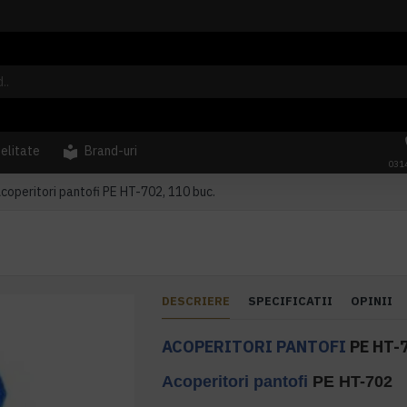
delitate
Brand-uri
031
coperitori pantofi PE HT-702, 110 buc.
DESCRIERE
SPECIFICATII
OPINII
ACOPERITORI PANTOFI
PE HT-7
Acoperitori pantofi
PE HT-702