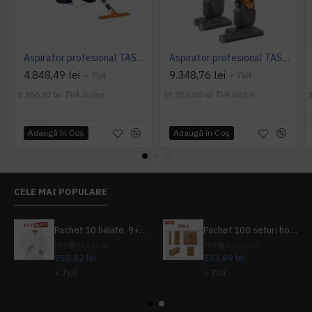
Aspirator profesional TASKI dorsalino EURO, 900 W, TASKI
Aspirator profesional TASKI jet 38 Euro, 900 W, TASKI
4.848,49 lei
9.348,76 lei
+ TVA
+ TVA
5.866,67 lei
TVA inclus
11.312,00 lei
TVA inclus
Adaugă în Coş
Adaugă în Coş
CELE MAI POPULARE
Pachet 10 halate, 9+1 gratuit
Pachet 100 seturi hoteliere, set dentar, set barbierit, casca de dus, pila unghii, set cusut
PRP
839,80 lei
PRP
624,10 lei
755,82 lei
533,69 lei
+ TVA
+ TVA
914,54 lei
TVA inclus
645,76 lei
TVA inclus