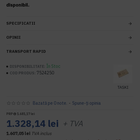
disponibil.
SPECIFICATII
OPINII
TRANSPORT RAPID
În Stoc
DISPONIBILITATE:
7524250
COD PRODUS:
TASKI
Bazată pe 0 note.
-
Spune-ţi opinia
PRP
1.681,17 lei
1.328,14 lei
+ TVA
1.607,05 lei
TVA inclus