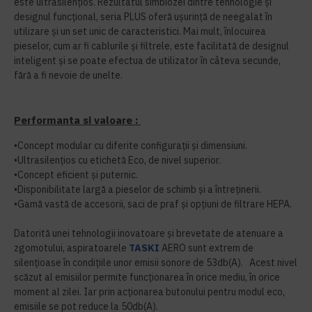
este ultrasilențios. Rezultatul simbiozei dintre tehnologie și
designul funcțional, seria PLUS oferă ușurință de neegalat în
utilizare și un set unic de caracteristici. Mai mult, înlocuirea
pieselor, cum ar fi cablurile și filtrele, este facilitată de designul
inteligent și se poate efectua de utilizator în câteva secunde,
fără a fi nevoie de unelte.
Performanta si valoare :
•Concept modular cu diferite configurații și dimensiuni.
•Ultrasilențios cu etichetă Eco, de nivel superior.
•Concept eficient și puternic.
•Disponibilitate largă a pieselor de schimb și a întreținerii.
•Gamă vastă de accesorii, saci de praf și opțiuni de filtrare HEPA.
Datorită unei tehnologii inovatoare și brevetate de atenuare a
zgomotului, aspiratoarele
TASKI
AERO sunt extrem de
silențioase în condițiile unor emisii sonore de 53db(A). Acest nivel
scăzut al emisiilor permite funcționarea în orice mediu, în orice
moment al zilei. Iar prin acționarea butonului pentru modul eco,
emisiile se pot reduce la 50db(A).