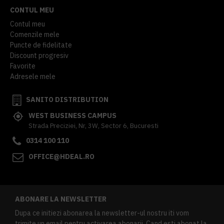
CONTUL MEU
Contul meu
Comenzile mele
Puncte de fidelitate
Discount progresiv
Favorite
Adresele mele
SANITO DISTRIBUTION
WEST BUSINESS CAMPUS
Strada Preciziei, Nr, 3W, Sector 6, Bucuresti
0314 100 110
OFFICE@HDEAL.RO
ABONARE LA NEWSLETTER
Dupa ce initiezi abonarea la newsletter-ul nostru iti vom
trimite un email pentru activarea abonarii. Cand esti abonat la