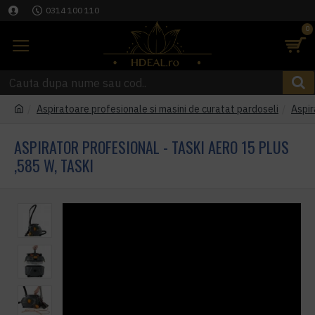
0314 100 110
0
Aspiratoare profesionale si masini de curatat pardoseli
Aspir
ASPIRATOR PROFESIONAL - TASKI AERO 15 PLUS
,585 W, TASKI