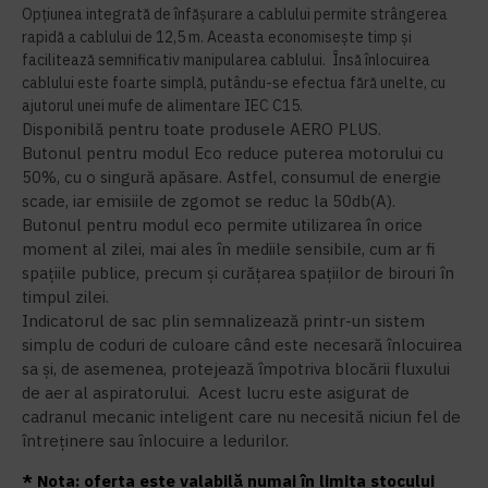
Opțiunea integrată de înfășurare a cablului permite strângerea
rapidă a cablului de 12,5 m. Aceasta economisește timp și
facilitează semnificativ manipularea cablului. Însă înlocuirea
cablului este foarte simplă, putându-se efectua fără unelte, cu
ajutorul unei mufe de alimentare IEC C15.
Disponibilă pentru toate produsele AERO PLUS.
Butonul pentru modul Eco reduce puterea motorului cu
50%, cu o singură apăsare. Astfel, consumul de energie
scade, iar emisiile de zgomot se reduc la 50db(A).
Butonul pentru modul eco permite utilizarea în orice
moment al zilei, mai ales în mediile sensibile, cum ar fi
spațiile publice, precum și curățarea spațiilor de birouri în
timpul zilei.
Indicatorul de sac plin semnalizează printr-un sistem
simplu de coduri de culoare când este necesară înlocuirea
sa și, de asemenea, protejează împotriva blocării fluxului
de aer al aspiratorului. Acest lucru este asigurat de
cadranul mecanic inteligent care nu necesită niciun fel de
întreținere sau înlocuire a ledurilor.
* Nota: oferta este valabilă numai în limita stocului