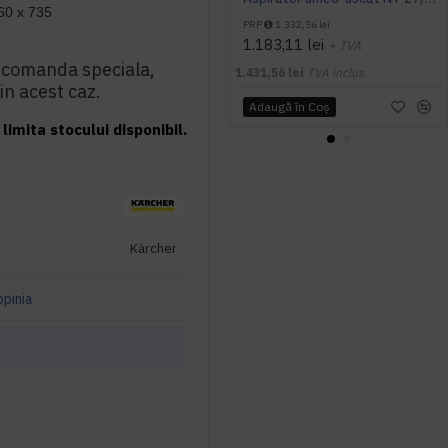
60 x 735
PRP
1.332,56 lei
1.183,11 lei
+ TVA
 comanda speciala,
1.431,56 lei
TVA inclus
in acest caz.
Adaugă în Coş
limita stocului disponibil.
Kärcher
opinia