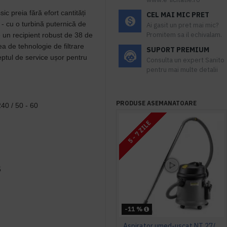
c preia fără efort cantități
CEL MAI MIC PRET
 - cu o turbină puternică de
Ai gasit un pret mai mic?
Promitem sa il echivalam.
un recipient robust de 38 de
 de tehnologie de filtrare
SUPORT PREMIUM
ceptul de service ușor pentru
Consulta un expert Sanito
pentru mai multe detalii
PRODUSE ASEMANATOARE
240 / 50 - 60
5 - 7 ZILE
5
-11 %
Aspirator umed-uscat NT 27/1, Kärcher