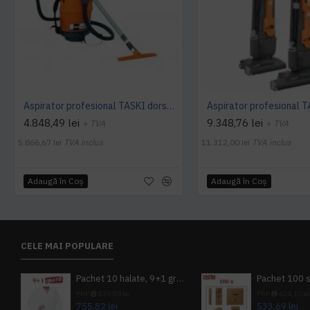
Aspirator profesional TASKI dorsalino EURO, 900 W, TASKI
4.848,49 lei
9.348,76 lei
+ TVA
+ TVA
5.866,67 lei
TVA inclus
11.312,00 lei
TVA inclus
Adaugă în Coş
Adaugă în Coş
CELE MAI POPULARE
Pachet 10 halate, 9+1 gratuit
PRP
839,80 lei
PRP
624,10 le
755,82 lei
533,69 lei