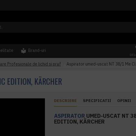
delitate
Brand-uri
031
are Profesionale de lichid si praf
Aspirator umed-uscat NT 38/1 Me Cla
IC EDITION, KÄRCHER
DESCRIERE
SPECIFICATII
OPINII
ASPIRATOR
UMED-USCAT NT 38
EDITION, KÄRCHER