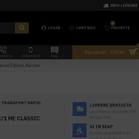
INFO LIVRARE
0
LOGIN
CONT NOU
FAVORITE
0 produs(e) - 0,00 lei
4100110
0740230170
Blog
ssic Edition, Kärcher
TRANSPORT RAPID
LIVRARE GRATUITA
La comenzi de peste 550
/1 ME CLASSIC
lei fara TVA.
SI IN SEAP
Produs disponibil si pe
www.e-licitatie.ro