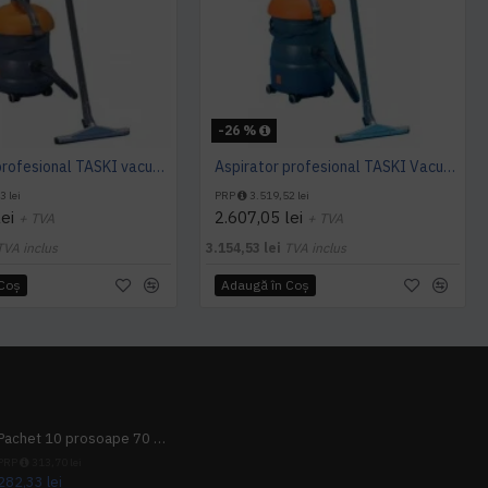
-26 %
Aspirator profesional TASKI vacumat 12, 1000 W, TASKI
Aspirator profesional TASKI Vacumat 22, 1000 W, TASKI
3 lei
PRP
3.519,52 lei
ei
2.607,05 lei
+ TVA
+ TVA
TVA inclus
3.154,53 lei
TVA inclus
 Coş
Adaugă în Coş
Pachet 10 prosoape 70 x 140cm 9 + 1 gratuit
PRP
313,70 lei
282,33 lei