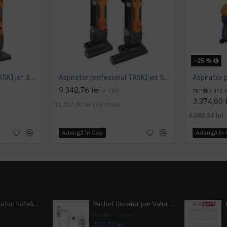
-25 %
Aspirator profesional TASKI jet 38 Euro, 900 W, TASKI
Aspirator profesional TASKI jet 50 Euro, 920 W, TASKI
9.348,76 lei
+ TVA
PRP
4.493,6
3.374,00 l
11.312,00 lei
TVA inclus
4.082,54 lei
Adaugă în Coş
Adaugă în
Pachet 100 seturi hoteliere, set dentar, set barbierit, casca de dus, pila unghii, set cusut
Pachet Uscator par Valera Action Super Plus + GRATUIT Sampon si gel de dus Tork
i
PRP
377,99 lei
300,72 lei