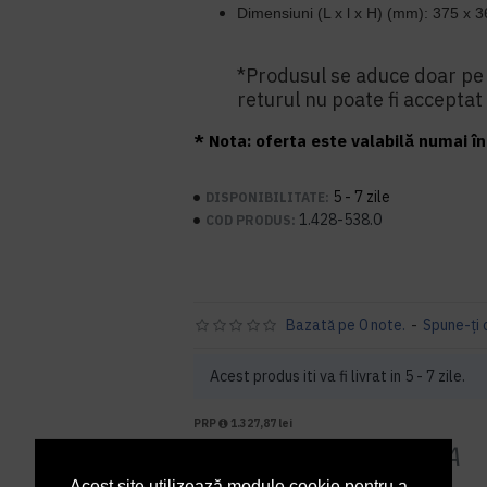
Dimensiuni (L x l x H) (mm):
375 x 3
*Produsul se aduce doar pe
returul nu poate fi acceptat 
* Nota: oferta este valabilă numai în 
5 - 7 zile
DISPONIBILITATE:
1.428-538.0
COD PRODUS:
Bazată pe 0 note.
-
Spune-ţi 
Acest produs iti va fi livrat in 5 - 7 zile.
PRP
1.327,87 lei
1.165,03 lei
+ TVA
Acest site utilizează module cookie pentru a