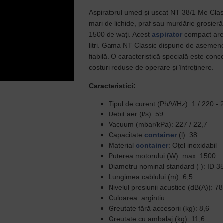
Aspiratorul umed și uscat NT 38/1 Me Classi
mari de lichide, praf sau murdărie grosieră
1500 de wați. Acest
aspirator
compact are 
litri. Gama NT Classic dispune de asemenea
fiabilă. O caracteristică specială este con
costuri reduse de operare și întreținere.
Caracteristici:
Tipul de curent (Ph/V/Hz):
1 / 220 - 
Debit aer (l/s):
59
Vacuum (mbar/kPa):
227 / 22,7
Capacitate
container
(l):
38
Material
container
:
Oțel inoxidabil
Puterea motorului (W):
max. 1500
Diametru nominal standard ( ):
ID 3
Lungimea cablului (m):
6,5
Nivelul presiunii acustice (dB(A)):
78
Culoarea:
argintiu
Greutate fără accesorii (kg):
8,6
Greutate cu ambalaj (kg):
11,6