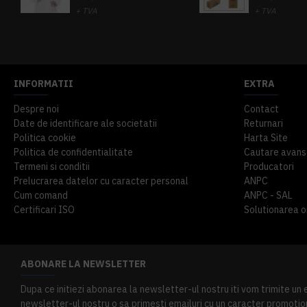
+ TVA
+ TVA
914,54 lei
TVA inclus
645,76 lei
TV
INFORMATII
EXTRA
Despre noi
Contact
Date de identificare ale societatii
Returnari
Politica cookie
Harta Site
Politica de confidentialitate
Cautare avans
Termeni si conditii
Producatori
Prelucrarea datelor cu caracter personal
ANPC
Cum comand
ANPC - SAL
Certificari ISO
Solutionarea onl
ABONARE LA NEWSLETTER
Dupa ce initiezi abonarea la newsletter-ul nostru iti vom trimite un
newsletter-ul nostru o sa primesti emailuri cu un caracter promotion