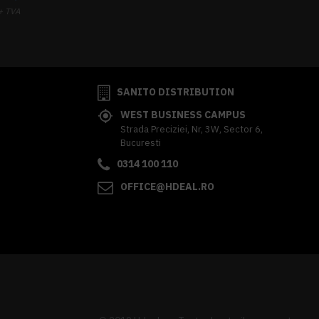
+ TVA
341,62 lei
TVA inclus
SANITO DISTRIBUTION
WEST BUSINESS CAMPUS
Strada Preciziei, Nr, 3W, Sector 6,
Bucuresti
0314 100 110
OFFICE@HDEAL.RO