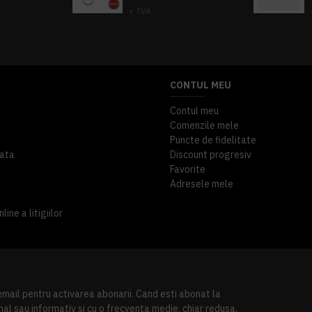
+ TVA
A inclus
363,87 lei
TVA inclus
CONTUL MEU
Contul meu
Comenzile mele
Puncte de fidelitate
ata
Discount progresiv
Favorite
Adresele mele
ine a litigiilor
 email pentru activarea abonarii. Cand esti abonat la
al sau informativ si cu o frecventa medie, chiar redusa.