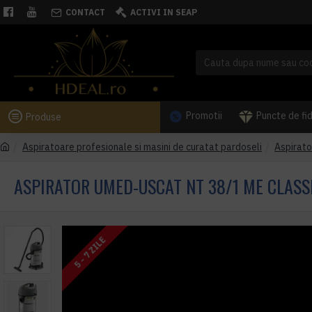
CONTACT
ACTIVI IN SEAP
Promotii
Puncte de fi
Produse
Aspiratoare profesionale si masini de curatat pardoseli
Aspirato
ASPIRATOR UMED-USCAT NT 38/1 ME CLASS
5 - 7 ZILE