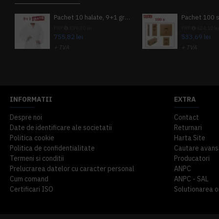
Pachet 10 halate, 9+1 gratuit
PRP
839,80 lei
PRP
624,10 le
755,82 lei
533,69 lei
+ TVA
+ TVA
914,54 lei
TVA inclus
645,76 lei
TV
INFORMATII
EXTRA
Despre noi
Contact
Date de identificare ale societatii
Returnari
Politica cookie
Harta Site
Politica de confidentialitate
Cautare avans
Termeni si conditii
Producatori
Prelucrarea datelor cu caracter personal
ANPC
Cum comand
ANPC - SAL
Certificari ISO
Solutionarea onl