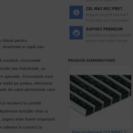
CEL MAI MIC PRET
Ai gasit un pret mai mic?
Promitem sa il echivalam.
SUPORT PREMIUM
Consulta un expert Sanito
 folosit pentru
pentru mai multe detalii
, incastrate in ș
apă sau
entă maximă, covorasele
PRODUSE ASEMANATOARE
rciale sau industriale, cu
re
speciale.
Covorașele sunt
e stabil pe podea,
eliminand
lasate de catre persoanele care
și rezistent la condiții
deplineste funcțiile chiar și
, aspect este foarte important
n adesea în contact cu
Preș profesional DOORMAT 22 T (textil)