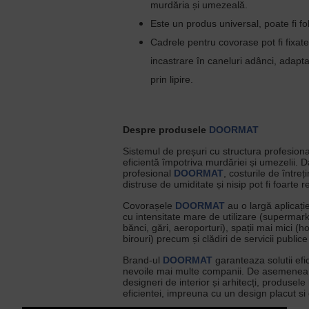
murdăria și umezeală.
Este un produs universal, poate fi folo
Cadrele pentru covorase pot fi fixat
incastrare în caneluri adânci, adapt
prin lipire.
Despre produsele
DOORMAT
Sistemul de preșuri cu structura profesiona
eficientă împotriva murdăriei și umezelii. D
profesional
DOORMAT
, costurile de între
distruse de umiditate și nisip pot fi foarte 
Covorașele
DOORMAT
au o largă aplicați
cu intensitate mare de utilizare (supermark
bănci, gări, aeroporturi), spații mai mici (ho
birouri) precum și clădiri de servicii public
Brand-ul
DOORMAT
garanteaza solutii efi
nevoile mai multe companii. De asemenea, 
designeri de interior și arhitecți, produsele
eficientei, impreuna cu un design placut si c