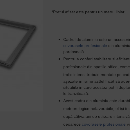
*Pretul afisat este pentru un metru liniar.
Cadrul de aluminiu este un accesoriu
covorasele profesionale
din aluminiu
pardoseală.
Pentru a conferi stabilitate si efici
profesionale din spatiile office, come
trafic intens,
trebuie montate pe cad
așezate în rame astfel încât să ader
situatiile in care acestea pot fi dep
le tranzitează.
Acest cadru din aluminiu este durabil 
meteorologice nefavorabile, el
își în
după câțiva ani de utilizare intensivă
deoarece
covorasele profesionale
vi