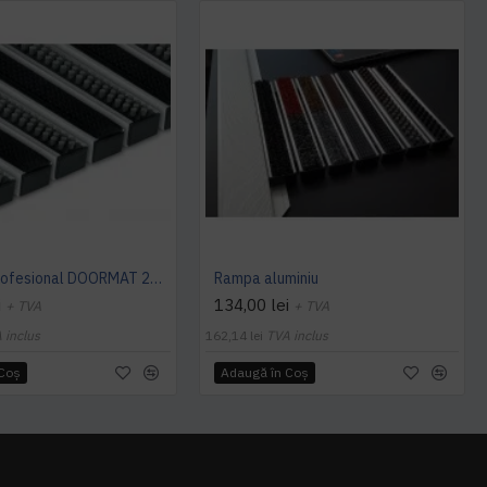
Covoras profesional DOORMAT 22 RB (cauciuc si perie)
Rampa aluminiu
i
134,00 lei
+ TVA
+ TVA
 inclus
162,14 lei
TVA inclus
 Coş
Adaugă în Coş