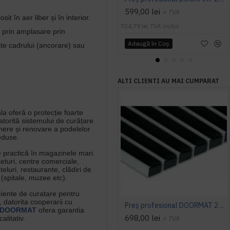
599,00 lei
+ TVA
sit în aer liber și în interior.
724,79 lei
TVA inclus
e prin amplasare prin
Adaugă în Coş
ate cadrului (ancorare) sau
ALTI CLIENTI AU MAI CUMPARAT
la oferă o protecție foarte
atorită sistemului de curățare
ținere și renovare a podelelor
reduse.
e practică în magazinele mari
eturi, centre comerciale,
teluri, restaurante, clădiri de
e (spitale, muzee etc).
ciente de curatare pentru
datorita cooperarii cu
Preș profesional DOORMAT 22 R (cauciuc)
DOORMAT
ofera garantia
698,00 lei
alitativ.
+ TVA