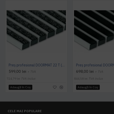
Preș profesional DOORMAT 22 T (textil)
599,00 lei
698,00 lei
+ TVA
+ TVA
724,79 lei
TVA inclus
844,58 lei
TVA inclus
Adaugă în Coş
Adaugă în Coş
CELE MAI POPULARE