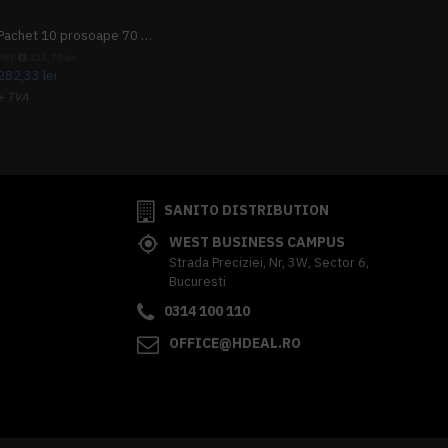
Pachet 10 prosoape 70 x 140cm 9 + 1 gratuit
PRP
313,70 lei
282,33 lei
+ TVA
341,62 lei
TVA inclus
SANITO DISTRIBUTION
WEST BUSINESS CAMPUS
Strada Preciziei, Nr, 3W, Sector 6,
Bucuresti
0314 100 110
OFFICE@HDEAL.RO