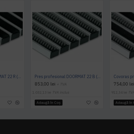
Preș profesional DOORMAT 22 R (cauciuc)
Pres profesional DOORMAT 22 B (perie)
853,00 lei
754,00 le
+ TVA
1.032,13 lei
TVA inclus
912,34 lei
TVA
Adaugă în Coş
Adaugă în