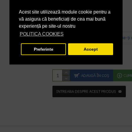
În Stoc
DISPONIBILITATE:
D_CA
COD PRODUS:
Acest site utilizează module cookie pentru a
vă asigura că beneficiați de cea mai bună
experiență pe site-ul nostru
POLITICA COOKIES
Bazată pe 0 note.
-
Spune-ţi 
20,00 lei
Preferinte
Accept
+ TVA
24,20 lei
TVA inclus
ADAUGĂ ÎN COŞ
CUM
INTREABA DESPRE ACEST PRODUS