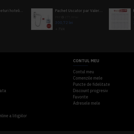
Pachet 100 seturi hoteliere, set dentar, set barbierit, casca de dus, pila unghii, set cusut
Pachet Uscator par Valera Action Super Plus + GRATUIT Sampon si gel de dus Tork
i
PRP
377,99 lei
300,72 lei
+ TVA
A inclus
363,87 lei
TVA inclus
CONTUL MEU
Contul meu
Comenzile mele
Puncte de fidelitate
ata
Discount progresiv
Favorite
Adresele mele
ine a litigiilor