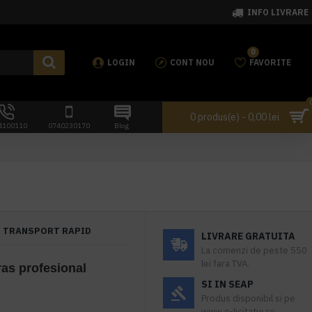
INFO LIVRARE
0
LOGIN
CONT NOU
FAVORITE
0 produs(e) - 0,00 lei
4100110
0740230170
Blog
TRANSPORT RAPID
LIVRARE GRATUITA
La comenzi de peste 550
lei fara TVA.
as profesional
SI IN SEAP
Produs disponibil si pe
www.e-licitatie.ro