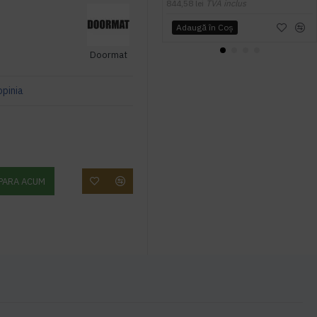
844,58 lei
TVA inclus
Adaugă în Coş
Doormat
opinia
PARA ACUM