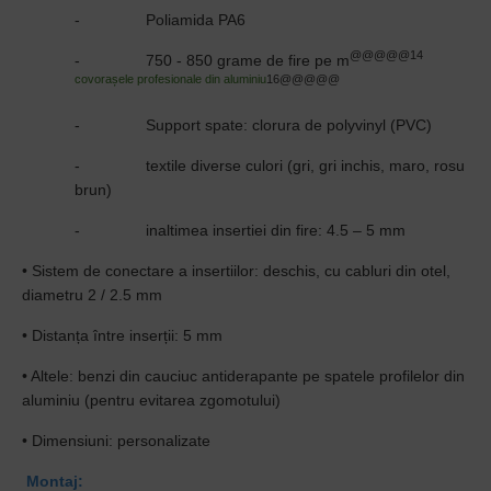
- Poliamida PA6
@@@@@14
- 750 - 850 grame de fire pe m
covorașele profesionale din aluminiu
16@@@@@
- Support spate: clorura de polyvinyl (PVC)
- textile diverse culori (gri, gri inchis, maro, rosu
brun)
- inaltimea insertiei din fire: 4.5 – 5 mm
• Sistem de conectare a insertiilor: deschis, cu cabluri din otel,
diametru 2 / 2.5 mm
• Distanța între inserții: 5 mm
• Altele: benzi din cauciuc antiderapante pe spatele profilelor din
aluminiu (pentru evitarea zgomotului)
• Dimensiuni: personalizate
Montaj: