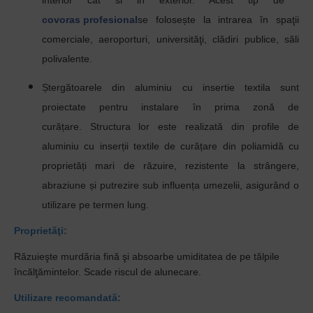
interior cat si in exterior.
Acest tip de
covoras profesional
se folosește la intrarea
în spaţii
comerciale, aeroporturi, universităţi, clădiri publice, săli
polivalente.
Ștergătoarele din aluminiu cu insertie textila sunt
proiectate pentru instalare în prima zonă de
curățare.
Structura lor este realizată din profile de
aluminiu cu inserții textile de curățare din poliamidă cu
proprietăți mari de răzuire, rezistente la strângere,
abraziune și putrezire sub influența umezelii, asigurând o
utilizare pe termen lung.
Proprietăţi:
Răzuieşte murdăria fină şi absoarbe umiditatea de pe tălpile
încălţămintelor. Scade riscul de alunecare.
Utilizare recomandată: