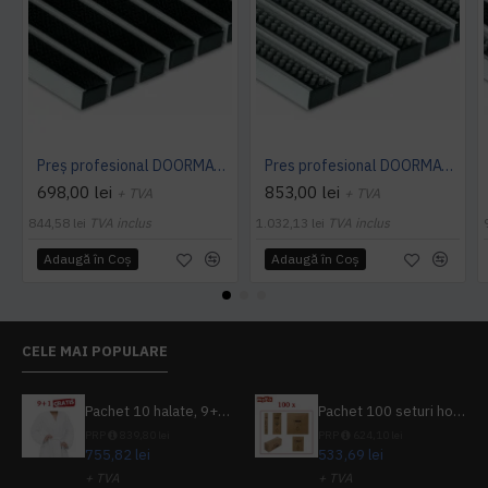
Preș profesional DOORMAT 22 R (cauciuc)
Pres profesional DOORMAT 22 B (perie)
698,00 lei
853,00 lei
+ TVA
+ TVA
844,58 lei
TVA inclus
1.032,13 lei
TVA inclus
Adaugă în Coş
Adaugă în Coş
CELE MAI POPULARE
Pachet 10 halate, 9+1 gratuit
Pachet 100 seturi hoteliere, set dentar, set barbierit, casca de dus, pila unghii, set cusut
PRP
839,80 lei
PRP
624,10 lei
755,82 lei
533,69 lei
+ TVA
+ TVA