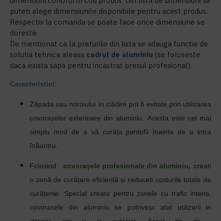
dimensiuni conoform cod produs. Din lista de dimensiuni va
puteti alege dimensiunile disponibile pentru acest produs.
Respectiv la comanda se poate face orice dimensiune se
doreste.
De mentionat ca la preturile din lista se adauga functie de
solutia tehnica aleasa
cadrul de aluminiu
(se foloseste
daca exista sapa pentru incastrat presul profesional).
Caracteristici:
Zăpada sau noroiului în clădire
pot fi
evitate prin utilizarea
covorașelor exterioare din aluminiu.
Acesta este cel mai
simplu mod de a vă curăța pantofii înainte de a intra
înăuntru.
Folosind
covorașele profesionale din aluminiu
,
creati
o zonă de curățare eficientă și reduceti costurile totale de
curățenie.
Special create pentru zonele cu trafic intens,
covorasele din aluminiu se potrivesc atat utilizarii in