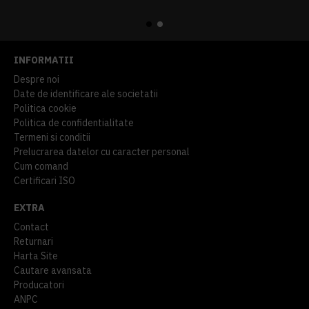
914,54 lei
TVA inclus
645,76 lei
TVA inclus
INFORMATII
Despre noi
Date de identificare ale societatii
Politica cookie
Politica de confidentialitate
Termeni si conditii
Prelucrarea datelor cu caracter personal
Cum comand
Certificari ISO
EXTRA
Contact
Returnari
Harta Site
Cautare avansata
Producatori
ANPC