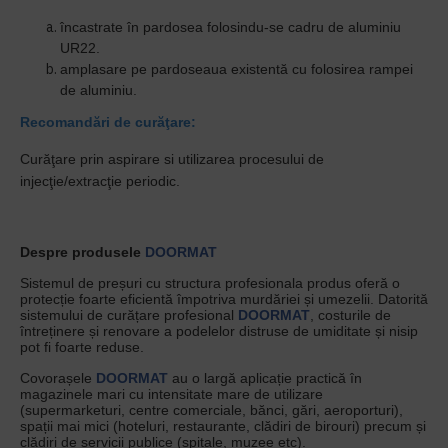
încastrate în pardosea folosindu-se cadru de aluminiu
UR22.
amplasare pe pardoseaua existentă cu folosirea rampei
de aluminiu.
Recomandări de curăţare:
Curăţare prin aspirare si utilizarea procesului de
injecţie/extracţie periodic.
Despre produsele
DOORMAT
Sistemul de preșuri cu structura profesionala produs oferă o
protecție foarte eficientă împotriva murdăriei și umezelii. Datorită
sistemului de curățare profesional
DOORMAT
, costurile de
întreținere și renovare a podelelor distruse de umiditate și nisip
pot fi foarte reduse.
Covorașele
DOORMAT
au o largă aplicație practică în
magazinele mari cu intensitate mare de utilizare
(supermarketuri, centre comerciale, bănci, gări, aeroporturi),
spații mai mici (hoteluri, restaurante, clădiri de birouri) precum și
clădiri de servicii publice (spitale, muzee etc).