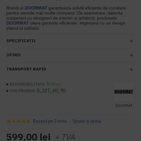
Brand-ul
DOORMAT
garanteaza solutii eficiente de curatare
pentru nevoile mai multe companii. De asemenea, datorita
cooperarii cu designeri de interior și arhitecți, produsele
DOORMAT
ofera garantia eficientei, impreuna cu un design
placut si calitativ.
SPECIFICATII
OPINII
TRANSPORT RAPID
În Stoc
DISPONIBILITATE:
D_22T_60_90
COD PRODUS:
Doormat
Bazată pe 3 note.
-
Spune-ţi opinia
599,00 lei
+ TVA