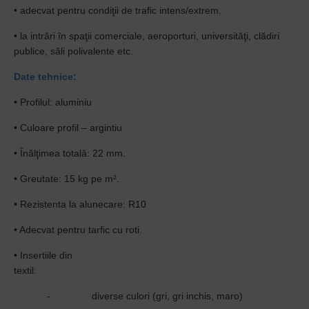
• adecvat pentru condiţii de trafic intens/extrem.
• la intrări în spaţii comerciale, aeroporturi, universităţi, clădiri
publice, săli polivalente etc.
Date tehnice:
• Profilul: aluminiu
• Culoare profil – argintiu
• Înălţimea totală: 22 mm.
• Greutate: 15 kg pe m².
• Rezistenta la alunecare: R10
• Adecvat pentru tarfic cu roti.
• Insertiile din
textil:
- diverse culori (gri, gri inchis, maro)