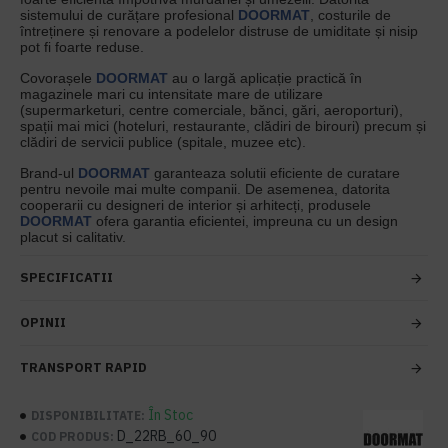
sistemului de curățare profesional
DOORMAT
, costurile de
întreținere și renovare a podelelor distruse de umiditate și nisip
pot fi foarte reduse.
Covorașele
DOORMAT
au o largă aplicație practică în
magazinele mari cu intensitate mare de utilizare
(supermarketuri, centre comerciale, bănci, gări, aeroporturi),
spații mai mici (hoteluri, restaurante, clădiri de birouri) precum și
clădiri de servicii publice (spitale, muzee etc).
Brand-ul
DOORMAT
garanteaza solutii eficiente de curatare
pentru nevoile mai multe companii. De asemenea, datorita
cooperarii cu designeri de interior și arhitecți, produsele
DOORMAT
ofera garantia eficientei, impreuna cu un design
placut si calitativ.
SPECIFICATII
OPINII
TRANSPORT RAPID
În Stoc
DISPONIBILITATE:
D_22RB_60_90
COD PRODUS: