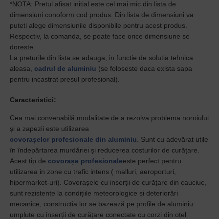
*NOTA:
Pretul afisat initial este cel mai mic din lista de
dimensiuni conoform cod produs. Din lista de dimensiuni va
puteti alege dimensiunile disponibile pentru acest produs.
Respectiv, la comanda, se poate face orice dimensiune se
doreste.
La preturile din lista se adauga, in functie de solutia tehnica
aleasa,
cadrul de aluminiu
(se foloseste daca exista sapa
pentru incastrat presul profesional)
.
Caracteristici:
Cea mai convenabilă modalitate de a rezolva problema noroiului
și a zapezii este utilizarea
covorașelor profesionale din aluminiu
. Sunt
cu adevărat utile
în îndepărtarea murdăriei și reducerea costurilor de curățare.
Acest
tip de
covorașe profesionale
este perfect pentru
utilizarea in zone cu trafic intens ( malluri, aeroporturi,
hipermarket-uri). C
ovorașele cu inserții de curățare din cauciuc,
sunt
rezistente la condițiile meteorologice și deteriorări
mecanice, constructia lor
se bazează pe profile de aluminiu
umplute cu inserții de curățare conectate cu corzi din oțel