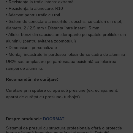
• Rezistența la trafic intens: extremă
• Rezistenț
a la alunecare: R10
•
Adecvat pentru tra
fic cu roț
i.
• Sistem de conectare a inserț
iilor:
deschis, cu cabluri din oț
el,
diametru 2 / 2.5 mm
• Distanța între inserț
ii: 5 mm
•
Altele: benzi din cauciuc antiderapante pe spatele profilelor din
aluminiu (pentru evitarea zgomotului)
•
Dimensiuni: personalizate
•
Montaj:
încastrate în pardosea
folosindu-se cadru de aluminiu
UR26 sau
amplasare pe pardosea
ua existentă cu folosirea
rampei de aluminiu.
Recomandări de curăţare:
Curăţare prin spălare
cu apa sub presiune (ex. echipament:
aparat de cur
ăța
t cu presiune- turbojet)
Despre produsele
DOORMAT
Sistemul de preșuri cu structura profesionala oferă o protecție
foarte eficientă împotriva murdăriei și umezelii. Datorită