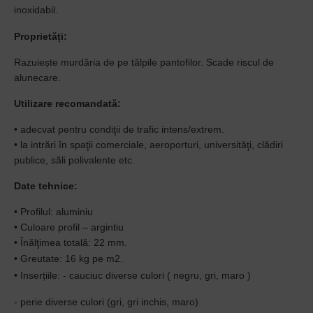
inoxidabil.
Proprietăț
i:
Razuiește murdăria de pe tălpile pantofilor
. Scade riscul de
alunecare
.
Utilizare recomandată:
• adecvat pentru condiţii de
trafic intens/extrem.
• la intrări în spaţii
comerciale,
aeroporturi, universităţi, clădiri
publice,
săli polivalente etc.
Date tehnice:
•
Profilul: aluminiu
•
Culoare profil
–
argintiu
• Înălţimea totală: 22
mm.
• Greutate: 1
6
kg pe m2.
• Inserț
iile: - cauciuc diverse culori ( negru, gri, maro )
- perie diverse culori (gri, gri inchis, maro)