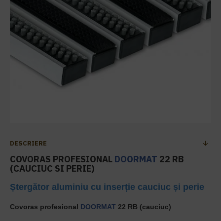
DESCRIERE
COVORAS PROFESIONAL
DOORMAT
22 RB
(CAUCIUC SI PERIE)
Șter
gător aluminiu cu inserț
ie cauciuc
ș
i perie
Covoras profesional
DOORMAT
22 RB (cauciuc)