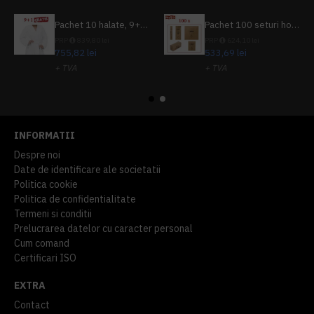
Pachet 10 halate, 9+1 gratuit
Pachet 100 seturi hoteliere, set dentar, set barbierit, casca de dus, pila unghii, set cusut
PRP
839,80 lei
PRP
624,10 lei
755,82 lei
533,69 lei
+ TVA
+ TVA
914,54 lei
TVA inclus
645,76 lei
TVA inclus
INFORMATII
Despre noi
Date de identificare ale societatii
Politica cookie
Politica de confidentialitate
Termeni si conditii
Prelucrarea datelor cu caracter personal
Cum comand
Certificari ISO
EXTRA
Contact