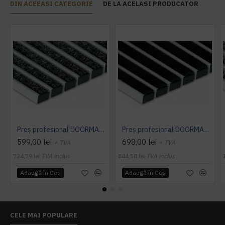
DIN ACEEASI CATEGORIE
DE LA ACELASI PRODUCATOR
Preș profesional DOORMAT 22 T (textil)
Preș profesional DOORMAT 22 R (cauciuc)
599,00 lei
698,00 lei
+ TVA
+ TVA
724,79 lei
TVA inclus
844,58 lei
TVA inclus
Adaugă în Coş
Adaugă în Coş
CELE MAI POPULARE