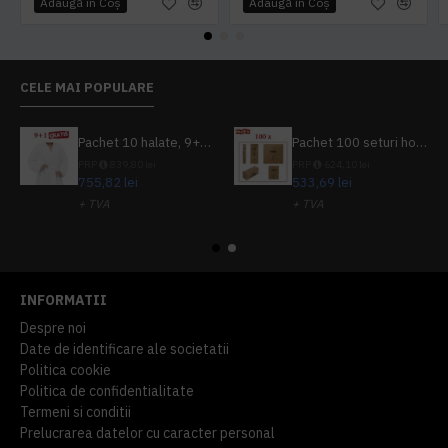
Adaugă în Coş
Adaugă în Coş
CELE MAI POPULARE
Pachet 10 halate, 9+1 gratuit
Pachet 100 seturi hoteliere, set dentar, set barbierit, casca de dus, pila unghii, set cusut
PRP
839,80 lei
PRP
624,10 lei
755,82 lei
533,69 lei
+ TVA
+ TVA
914,54 lei
TVA inclus
645,76 lei
TVA inclus
INFORMATII
Despre noi
Date de identificare ale societatii
Politica cookie
Politica de confidentialitate
Termeni si conditii
Prelucrarea datelor cu caracter personal