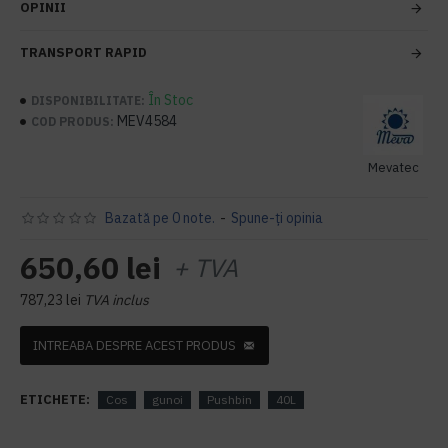
OPINII
TRANSPORT RAPID
În Stoc
DISPONIBILITATE:
MEV4584
COD PRODUS:
Mevatec
Bazată pe 0 note.
-
Spune-ţi opinia
650,60 lei
+ TVA
787,23 lei
TVA inclus
INTREABA DESPRE ACEST PRODUS
ETICHETE:
Cos
gunoi
Pushbin
40L