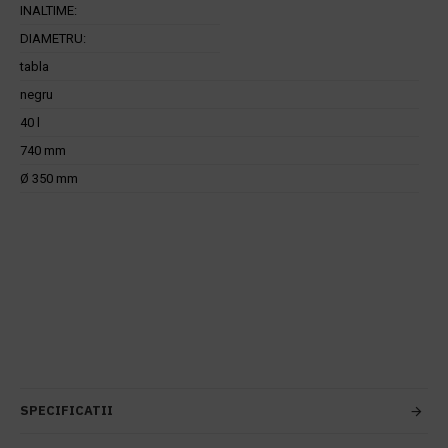
INALTIME:
DIAMETRU:
tabla
negru
40 l
740 mm
Ø 350 mm
SPECIFICATII