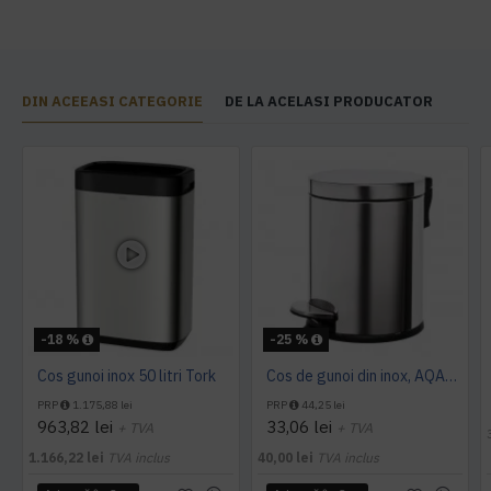
DIN ACEEASI CATEGORIE
DE LA ACELASI PRODUCATOR
-18 %
-25 %
Cos gunoi inox 50 litri Tork
Cos de gunoi din inox, AQAS 5L
PRP
1.175,88 lei
PRP
44,25 lei
963,82 lei
33,06 lei
+ TVA
+ TVA
1.166,22 lei
TVA inclus
40,00 lei
TVA inclus