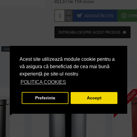
811,67 lei
TVA inclus
ADAUGĂ ÎN COŞ
CUM
INTREABA DESPRE ACEST PRODUS
cos de gunoi interior
Acest site utilizează module cookie pentru a
vă asigura că beneficiați de cea mai bună
experiență pe site-ul nostru
POLITICA COOKIES
STOC EPUIZA
Preferinte
Accept