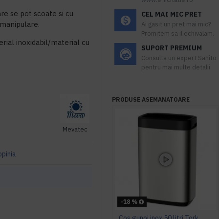
are se pot scoate si cu
CEL MAI MIC PRET
 manipulare.
Ai gasit un pret mai mic?
Promitem sa il echivalam.
rial inoxidabil/material cu
SUPORT PREMIUM
Consulta un expert Sanito
pentru mai multe detalii
PRODUSE ASEMANATOARE
Mevatec
opinia
-18 %
Cos gunoi inox 50 litri Tork