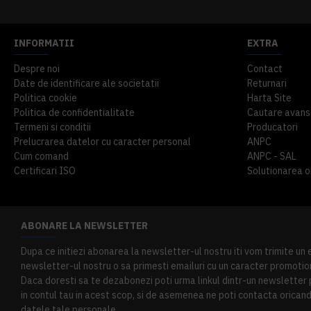
INFORMATII
EXTRA
Despre noi
Contact
Date de identificare ale societatii
Returnari
Politica cookie
Harta Site
Politica de confidentialitate
Cautare avans
Termeni si conditii
Producatori
Prelucrarea datelor cu caracter personal
ANPC
Cum comand
ANPC - SAL
Certificari ISO
Solutionarea onl
ABONARE LA NEWSLETTER
Dupa ce initiezi abonarea la newsletter-ul nostru iti vom trimite un
newsletter-ul nostru o sa primesti emailuri cu un caracter promotion
Daca doresti sa te dezabonezi poti urma linkul dintr-un newsletter pr
in contul tau in acest scop, si de asemenea ne poti contacta oricand 
datele tale personale.