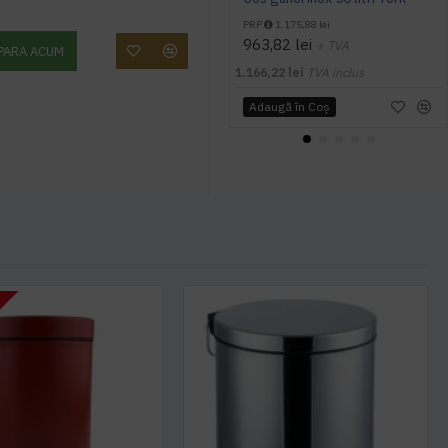
PRP
1.175,88 lei
963,82 lei
+ TVA
PARA ACUM
1.166,22 lei
TVA inclus
Adaugă în Coş
T