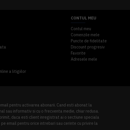
CONTUL MEU
Contul meu
Comenzile mele
Puncte de fidelitate
ata
Discount progresiv
Favorite
Adresele mele
ine a litigiilor
 email pentru activarea abonarii. Cand esti abonat la
al sau informativ si cu o frecventa medie, chiar redusa.
imit, daca esti client inregistrat ai o sectiune speciala
pe email pentru orice intrebari sau cerinte cu privire la