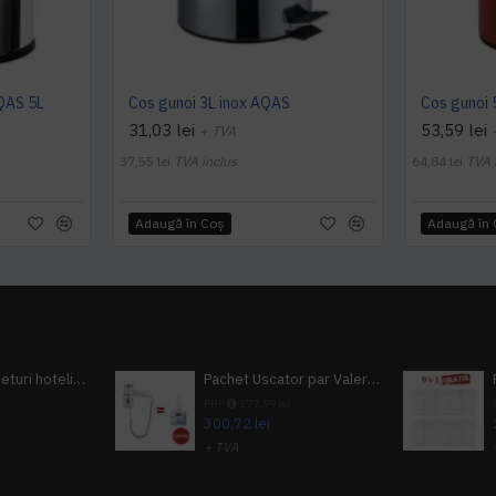
AQAS 5L
Cos gunoi 3L inox AQAS
Cos gunoi 
31,03 lei
53,59 lei
+ TVA
37,55 lei
TVA inclus
64,84 lei
TVA 
Adaugă în Coş
Adaugă în
Pachet 100 seturi hoteliere, set dentar, set barbierit, casca de dus, pila unghii, set cusut
Pachet Uscator par Valera Action Super Plus + GRATUIT Sampon si gel de dus Tork
i
PRP
377,99 lei
300,72 lei
+ TVA
A inclus
363,87 lei
TVA inclus