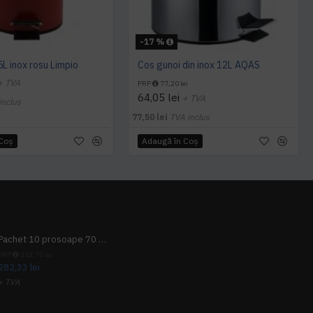
-17 %
5L inox rosu Limpio
Cos gunoi din inox 12L AQAS
+ TVA
PRP
77,20 lei
64,05 lei
+ TVA
inclus
77,50 lei
TVA inclus
 Coş
Adaugă în Coş
Pachet 10 prosoape 70 x 140cm 9 + 1 gratuit
PRP
313,70 lei
282,33 lei
+ TVA
341,62 lei
TVA inclus