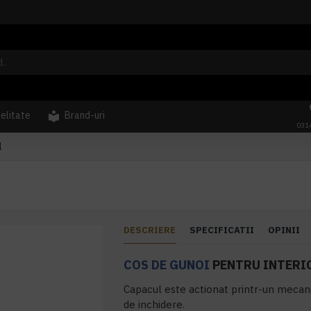
delitate
Brand-uri
031
l
DESCRIERE
SPECIFICATII
OPINII
COS DE GUNOI
PENTRU INTERIO
Capacul este actionat printr-un mecan
de inchidere.