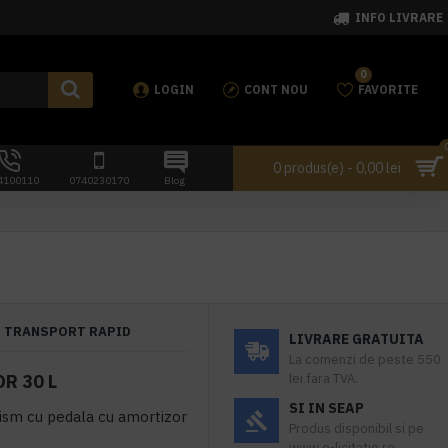
INFO LIVRARE
0
LOGIN
CONT NOU
FAVORITE
0 produs(e) - 0,00 lei
4100110
0740230170
Blog
TRANSPORT RAPID
LIVRARE GRATUITA
La comenzi de peste 550
R 30 L
lei fara TVA.
SI IN SEAP
ism cu pedala cu amortizor
Produs disponibil si pe
www.e-licitatie.ro