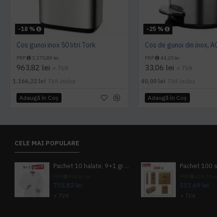
-18 %
-25 %
Cos gunoi inox 50 litri Tork
Cos de gunoi din inox, 
PRP
1.175,88 lei
PRP
44,25 lei
963,82 lei
33,06 lei
+ TVA
+ TVA
1.166,22 lei
TVA inclus
40,00 lei
TVA inclus
Adaugă în Coş
Adaugă în Coş
CELE MAI POPULARE
Pachet 10 halate, 9+1 gratuit
PRP
839,80 lei
PRP
624,10 le
755,82 lei
533,69 lei
+ TVA
+ TVA
914,54 lei
TVA inclus
645,76 lei
TV