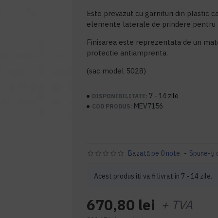
Este prevazut cu garnituri din plastic c
elemente laterale de prindere pentru
Finisarea este reprezentata de un mate
protectie antiamprenta.
(sac model 5028)
7 - 14 zile
DISPONIBILITATE:
MEV7156
COD PRODUS:
Bazată pe 0 note.
-
Spune-ţi 
Acest produs iti va fi livrat in 7 - 14 zile.
670,80 lei
+ TVA