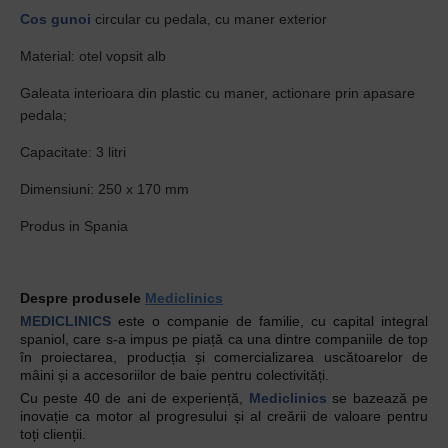
Cos gunoi
circular cu pedala, cu maner exterior
Material: otel vopsit alb
Galeata interioara din plastic cu maner, actionare prin apasare
pedala;
Capacitate: 3 litri
Dimensiuni: 250 x 170 mm
Produs in Spania
Despre produsele
Mediclinics
MEDICLINICS
este o companie de familie, cu capital integral
spaniol, care s-a impus pe piață ca una dintre companiile de top
în proiectarea, producția și comercializarea uscătoarelor de
mâini și a accesoriilor de baie pentru colectivități.
Cu peste 40 de ani de experiență,
Mediclinics
se bazează pe
inovație ca motor al progresului și al creării de valoare pentru
toți clienții.