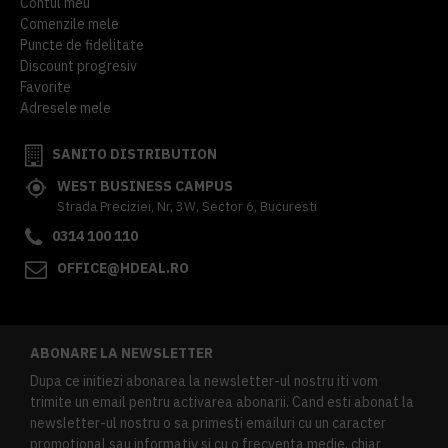
Contul meu
Comenzile mele
Puncte de fidelitate
Discount progresiv
Favorite
Adresele mele
SANITO DISTRIBUTION
WEST BUSINESS CAMPUS
Strada Preciziei, Nr, 3W, Sector 6, Bucuresti
0314 100 110
OFFICE@HDEAL.RO
ABONARE LA NEWSLETTER
Dupa ce initiezi abonarea la newsletter-ul nostru iti vom
trimite un email pentru activarea abonarii. Cand esti abonat la
newsletter-ul nostru o sa primesti emailuri cu un caracter
promotional sau informativ si cu o frecventa medie, chiar