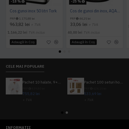
-18 %
-25 %
Cos gunoi inox 50 litri Tork
Cos de gunoi din inox, AQAS 5L
PRP
1.175,88 lei
PRP
44,25 lei
963,82 lei
33,06 lei
+ TVA
+ TVA
1.166,22 lei
TVA inclus
40,00 lei
TVA inclus
Adaugă în Coş
Adaugă în Coş
CELE MAI POPULARE
Pachet 10 halate, 9+1 gratuit
Pachet 100 seturi hoteliere, set dentar, set barbierit, casca de dus, pila unghii, set cusut
PRP
839,80 lei
PRP
624,10 lei
755,82 lei
533,69 lei
+ TVA
+ TVA
914,54 lei
TVA inclus
645,76 lei
TVA inclus
INFORMATII