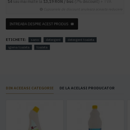
14
sau mai multe la
13,19 RON / buc
(7% discount)
+ TVA
Cupoanele de discount anuleaza aceasta reducere
INTREABA DESPRE ACEST PRODUS
ETICHETE:
sano
detergent
detergent toaleta
igiena toaleta
toaleta
DIN ACEEASI CATEGORIE
DE LA ACELASI PRODUCATOR