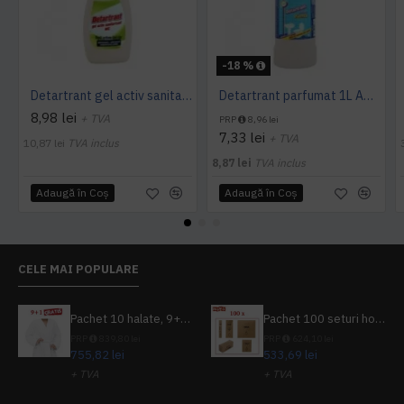
-18 %
Detartrant gel activ sanitarizant 750ml AQAS
Detartrant parfumat 1L AQAS
8,98 lei
+ TVA
PRP
8,96 lei
7,33 lei
+ TVA
10,87 lei
TVA inclus
8,87 lei
TVA inclus
Adaugă în Coş
Adaugă în Coş
CELE MAI POPULARE
Pachet 10 halate, 9+1 gratuit
Pachet 100 seturi hoteliere, set dentar, set barbierit, casca de dus, pila unghii, set cusut
PRP
839,80 lei
PRP
624,10 lei
755,82 lei
533,69 lei
+ TVA
+ TVA
914,54 lei
TVA inclus
645,76 lei
TVA inclus