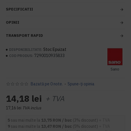
SPECIFICATII
OPINII
TRANSPORT RAPID
Stoc Epuizat
DISPONIBILITATE:
7290010935833
COD PRODUS:
Sano
Bazată pe 0 note.
-
Spune-ţi opinia
14,18 lei
+ TVA
17,16 lei
TVA inclus
5
sau mai multe la
13,75 RON / buc
(3% discount)
+ TVA
9
sau mai multe la
13,47 RON / buc
(5% discount)
+ TVA