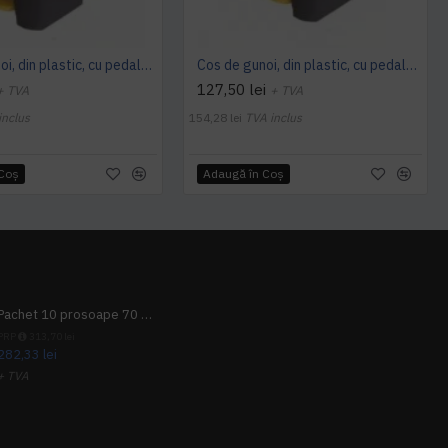
Cos de gunoi, din plastic, cu pedala, Limpio, 30 L
Cos de gunoi, din plastic, cu pedala, AQAS, 45 L
127,50 lei
+ TVA
+ TVA
inclus
154,28 lei
TVA inclus
 Coş
Adaugă în Coş
Pachet 10 prosoape 70 x 140cm 9 + 1 gratuit
PRP
313,70 lei
282,33 lei
+ TVA
341,62 lei
TVA inclus