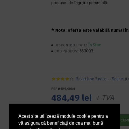
produse
de îngrijire personală.
* Nota: oferta este valabilă numai în 
În Stoc
DISPONIBILITATE:
563008
COD PRODUS:
Bazată pe 3 note.
-
Spune-ţi 
PRP
596,00 lei
484,49 lei
+ TVA
586,23 lei
TVA inclus
Acest site utilizează module cookie pentru a
ADAUGĂ ÎN COŞ
CUM
vă asigura că beneficiați de cea mai bună