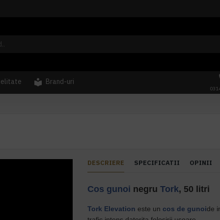
delitate
Brand-uri
031
DESCRIERE
SPECIFICATII
OPINII
Cos gunoi
negru
Tork
, 50 litri
Tork
Elevation
este un
cos de gunoi
de i
trafic intens datorita folosirii usoare.