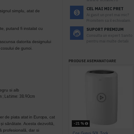
CEL MAI MIC PRET
ignul simplu, atat de
Ai gasit un pret mai mic?
Promitem sa il echivalam.
e, putand fi instalat cu
SUPORT PREMIUM
Consulta un expert Sanito
pentru mai multe detalii
ascunsa datorita designului
 cosului de gunoi.
PRODUSE ASEMANATOARE
egru si alb
 ; Latime:
38.90cm
er de piata atat in Europa, cat
și sănătate. Acesta dezvoltă,
-21 %
ă profesională, dar si
Cos Gunoi 50L Tork