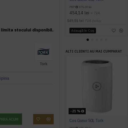
PRP
575,00 lei
454,14 lei
+ TVA
549,51 lei
TVA inclus
limita stocului disponibil.
Adaugă în Coş
ALTI CLIENTI AU MAI CUMPARAT
Tork
opinia
-21 %
PARA ACUM
Cos Gunoi 50L Tork