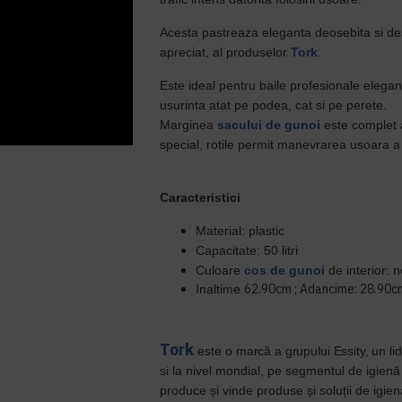
Acesta pastreaza eleganta deosebita si des
apreciat, al produselor
Tork
.
Este ideal pentru baile profesionale elegant
usurinta atat pe podea, cat si pe perete.
Marginea
sacului de gunoi
este complet 
special, rotile permit manevrarea usoara a
Caracteristici
Material
: plastic
Capacitate
: 50 litri
Culoare
cos de gunoi
de interior
: n
62.90cm ; Adancime:
28.90cm
Inaltime
Tor
k
este
o marcă a grupului Essity, un lid
si
la nivel mondial, pe segmentul de igienă 
produce și vinde produse și soluții de igien