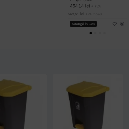
PRP
575,00 lei
454,14 lei
+ TVA
549,51 lei
TVA inclus
Adaugă în Coş