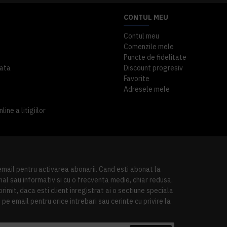
CONTUL MEU
Contul meu
Comenzile mele
Puncte de fidelitate
ata
Discount progresiv
Favorite
Adresele mele
ine a litigiilor
 email pentru activarea abonarii. Cand esti abonat la
al sau informativ si cu o frecventa medie, chiar redusa.
imit, daca esti client inregistrat ai o sectiune speciala
pe email pentru orice intrebari sau cerinte cu privire la