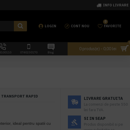
INFO LIVRARE
0
LOGIN
CONT NOU
FAVORITE
0 produs(e) - 0,00 lei
4100110
0740230170
Blog
TRANSPORT RAPID
LIVRARE GRATUITA
La comenzi de peste 550
lei fara TVA.
SI IN SEAP
nterior, ideal pentru spatii cu
Produs disponibil si pe
www.e-licitatie.ro