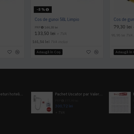
-8 %
Cos de gunoi 58L Limpio
79,30 lei
PRP
144,38 lei
133,50 lei
+ TVA
95,95 lei
TVA 
161,54 lei
TVA inclus
Adaugă în Coş
Adaugă în
Pachet 100 seturi hoteliere, set dentar, set barbierit, casca de dus, pila unghii, set cusut
Pachet Uscator par Valera Action Super Plus + GRATUIT Sampon si gel de dus Tork
i
PRP
377,99 lei
300,72 lei
+ TVA
A inclus
363,87 lei
TVA inclus