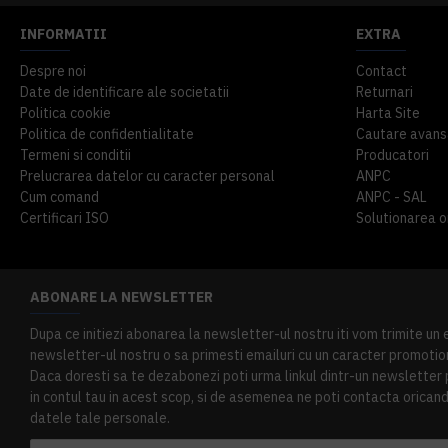
INFORMATII
EXTRA
Despre noi
Contact
Date de identificare ale societatii
Returnari
Politica cookie
Harta Site
Politica de confidentialitate
Cautare avans
Termeni si conditii
Producatori
Prelucrarea datelor cu caracter personal
ANPC
Cum comand
ANPC - SAL
Certificari ISO
Solutionarea onl
ABONARE LA NEWSLETTER
Dupa ce initiezi abonarea la newsletter-ul nostru iti vom trimite un
newsletter-ul nostru o sa primesti emailuri cu un caracter promotion
Daca doresti sa te dezabonezi poti urma linkul dintr-un newsletter pr
in contul tau in acest scop, si de asemenea ne poti contacta oricand 
datele tale personale.