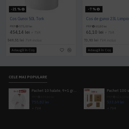
-21 %
-7 %
Cos Gunoi 50L Tork
Cos de gunoi 23L Limpio
PRP
575,00 lei
PRP
65,80 lei
454,14 lei
61,10 lei
+ TVA
+ TVA
549,51 lei
TVA inclus
73,93 lei
TVA inclus
Adaugă în Coş
Adaugă în Coş
CELE MAI POPULARE
Pachet 10 halate, 9+1 gratuit
PRP
839,80 lei
PRP
624,10 le
755,82 lei
533,69 lei
+ TVA
+ TVA
914,54 lei
TVA inclus
645,76 lei
TV