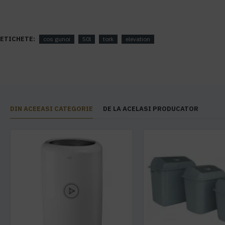
ETICHETE:
cos gunoi
50l
tork
elevation
DIN ACEEASI CATEGORIE
DE LA ACELASI PRODUCATOR