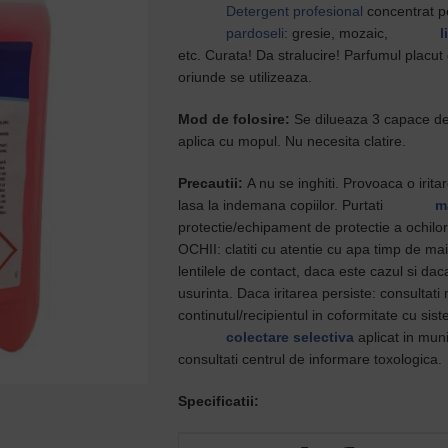
Detergent profesional
concentrat pe
pardoseli
: gresie, mozaic,
l
etc. Curata! Da stralucire! Parfumul placu
oriunde se utilizeaza.
Mod de folosire:
Se dilueaza 3 capace de 
aplica cu mopul. Nu necesita clatire.
Precautii:
A nu se inghiti. Provoaca o irita
lasa la indemana copiilor. Purtati
m
protectie/echipament de protectie a och
OCHII: clatiti cu atentie cu apa timp de ma
lentilele de contact, daca este cazul si da
usurinta. Daca iritarea persiste: consultati
continutul/recipientul in coformitate cu sis
colectare selectiva
aplicat in muni
consultati centrul de informare toxologica.
Specificatii: