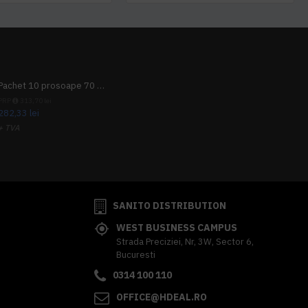
Pachet 10 prosoape 70 x 140cm 9 + 1 gratuit
PRP
313,70 lei
282,33 lei
+ TVA
341,62 lei
TVA inclus
SANITO DISTRIBUTION
WEST BUSINESS CAMPUS
Strada Preciziei, Nr, 3W, Sector 6,
Bucuresti
0314 100 110
OFFICE@HDEAL.RO