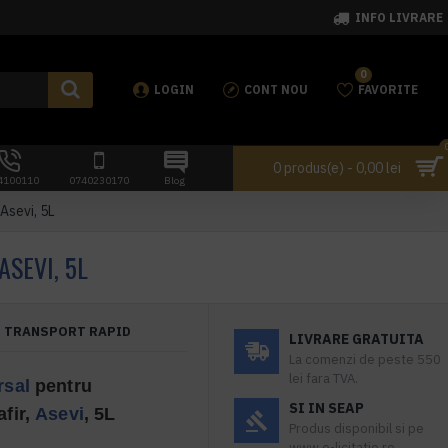
INFO LIVRARE
0
LOGIN
CONT NOU
FAVORITE
0 produs(e) - 0,00 lei
4100110
0740230170
Blog
Asevi, 5L
SEVI, 5L
TRANSPORT RAPID
LIVRARE GRATUITA
La comenzi de peste 550
lei fara TVA.
rsal
pentru
SI IN SEAP
fir,
Asevi
, 5L
Produs disponibil si pe
www.e-licitatie.ro