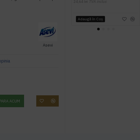
24,64 lei
TVA inclus
Adaugă în Coş
Asevi
opinia
PARA ACUM