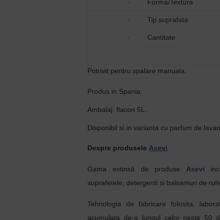
·
Forma/Textura
·
Tip suprafata
·
Cantitate
Potrivit pentru spalare manuala.
Produs in Spania.
Ambalaj: flacon 5L.
Disponibil si in varianta cu parfum de lava
Despre produsele
Asevi
Gama extinsă de produse
Asevi
incl
suprafetele, detergenti si balsamuri de ruf
Tehnologia de fabricare folosita, labora
acumulata de-a lungul celor peste 50 d