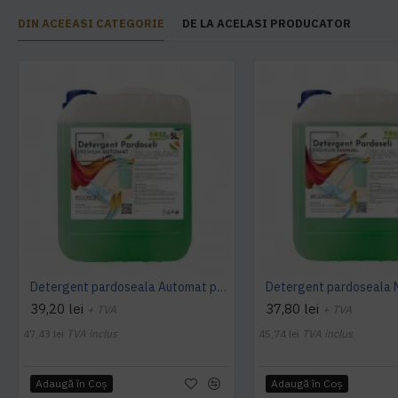
DIN ACEEASI CATEGORIE
DE LA ACELASI PRODUCATOR
Detergent pardoseala Automat premium AQAS
39,20 lei
37,80 lei
+ TVA
+ TVA
47,43 lei
TVA inclus
45,74 lei
TVA inclus
Adaugă în Coş
Adaugă în Coş