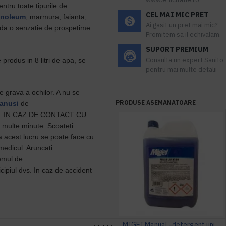
ntru toate tipurile de
CEL MAI MIC PRET
inoleum
, marmura, faianta,
Ai gasit un pret mai mic?
t da o senzatie de prospetime
Promitem sa il echivalam.
SUPORT PREMIUM
Consulta un expert Sanito
produs in 8 litri de apa, se
pentru mai multe detalii
re grava a ochilor. A nu se
PRODUSE ASEMANATOARE
anusi
de
ilor. IN CAZ DE CONTACT CU
i multe minute. Scoateti
ca acest lucru se poate face cu
 medicul. Aruncati
temul de
cipiul dvs. In caz de accident
MIGEI Manual -detergent universal pentru pardoseala cu parfum de lavanda, Asevi, 5L