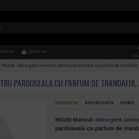
delitate
Brand-uri
031
Manual -detergent universal pentru pardoseala cu parfum de trandafir, 
TRU PARDOSEALA CU PARFUM DE TRANDAFIR, A
DESCRIERE
SPECIFICATII
OPINII
MIGEI Manual -
detergent unive
pardoseala cu parfum de tranda