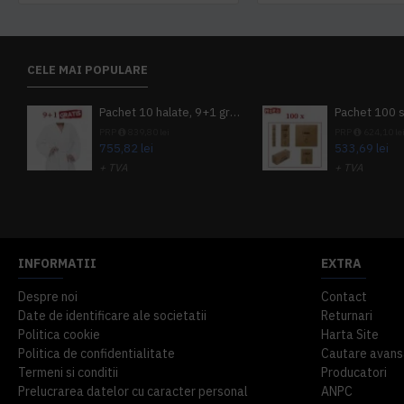
CELE MAI POPULARE
Pachet 10 halate, 9+1 gratuit
PRP
839,80 lei
PRP
624,10 le
755,82 lei
533,69 lei
+ TVA
+ TVA
914,54 lei
TVA inclus
645,76 lei
TV
INFORMATII
EXTRA
Despre noi
Contact
Date de identificare ale societatii
Returnari
Politica cookie
Harta Site
Politica de confidentialitate
Cautare avans
Termeni si conditii
Producatori
Prelucrarea datelor cu caracter personal
ANPC