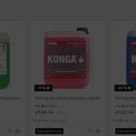
-9 %
-26 %
Detergent pardoseala Manual premium 5L Canistra AQAS
Detergent universal pentru suprafete, Professional Cleaner, Konga, 5 L
PRP
50,45 lei
PRP
58,08 le
45,86 lei
43,02 lei
+ TVA
55,49 lei
TVA inclus
52,05 lei
TVA
Adaugă în Coş
Adaugă în