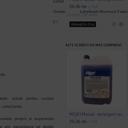
Lichid
20,36 lei
+ TVA
Gresie
Linoleum
Marmura Faian
24,64 lei
TVA inclus
5 l
Adaugă în Coş
ALTI CLIENTI AU MAI CUMPARAT
nda.
ude: solutii pentru curatat
e, odorizante
.
MIGEI Manual -detergent universal pentru pardoseala cu parfum de lavanda, Asevi, 5L
toarele proprii si experienta
20,36 lei
+ TVA
e ani, garanteaza pe deplin