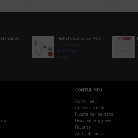
Pachet 100 seturi hoteliere, set dentar, set barbierit, casca de dus, pila unghii, set cusut
Pachet Uscator par Valera Action Super Plus + GRATUIT Sampon si gel de dus Tork
i
PRP
377,99 lei
300,72 lei
+ TVA
A inclus
363,87 lei
TVA inclus
CONTUL MEU
Contul meu
Comenzile mele
Puncte de fidelitate
ata
Discount progresiv
Favorite
Adresele mele