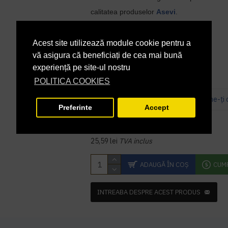
calitatea produselor
Asevi
.
În Stoc
DISPONIBILITATE:
Acest site utilizează module cookie pentru a
SANASV21165
COD PRODUS:
vă asigura că beneficiați de cea mai bună
experiență pe site-ul nostru
POLITICA COOKIES
Bazată pe 3 note.
-
Spune-ţi 
Preferinte
Accept
21,15 lei
+ TVA
25,59 lei
TVA inclus
ADAUGĂ ÎN COŞ
CUM
INTREABA DESPRE ACEST PRODUS