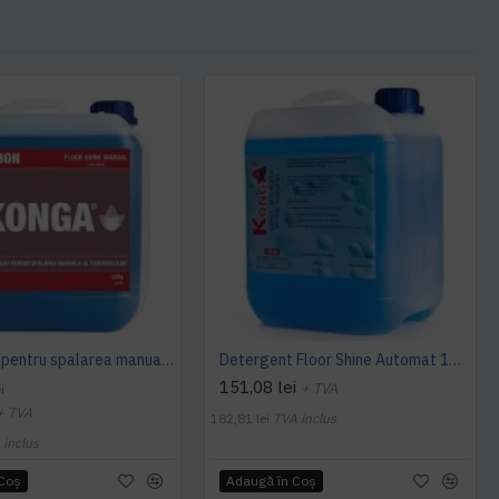
Detergent pentru spalarea manuala a pardoselilor, Dilutie 1:100, Floor Shine Manual, Konga, 5L
Detergent Floor Shine Automat 10 L Konga
151,08 lei
+ TVA
i
+ TVA
182,81 lei
TVA inclus
 inclus
 Coş
Adaugă în Coş