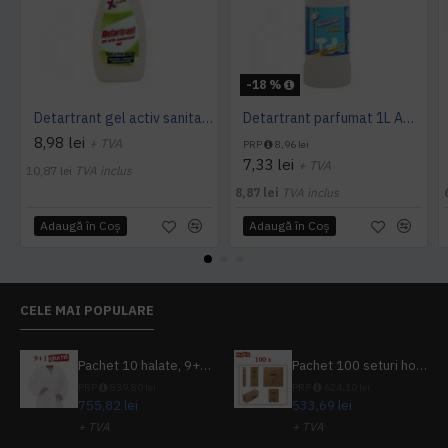
-18 %
Detartrant gel activ sanitarizant 750ml AQAS
Detartrant parfumat 1L AQAS
8,98 lei
+ TVA
PRP
8,96 lei
7,33 lei
+ TVA
10,87 lei
TVA inclus
8,87 lei
TVA inclus
Adaugă în Coş
Adaugă în Coş
CELE MAI POPULARE
Pachet 10 halate, 9+1 gratuit
Pachet 100 seturi hoteliere, set dentar, set barbierit, casca de dus, pila unghii, set cusut
PRP
839,80 lei
PRP
624,10 lei
755,82 lei
533,69 lei
+ TVA
+ TVA
914,54 lei
TVA inclus
645,76 lei
TVA inclus