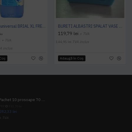
Detergent universal BRIAL XL FRESH 5L Ecolab
BURETI ALBASTRI SPALAT VASE 10 buc. Ecolab
119,79 lei
+ TVA
lei
i
+ TVA
144,95 lei
TVA inclus
A inclus
 Coş
Adaugă în Coş
Pachet 10 prosoape 70 x 140cm 9 + 1 gratuit
PRP
313,70 lei
282,33 lei
+ TVA
341,62 lei
TVA inclus