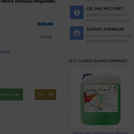
limita stocului disponibil.
CEL MAI MIC PRET
Ai gasit un pret mai mic?
Promitem sa il echivalam.
SUPORT PREMIUM
Consulta un expert Sanito
EcoLab
pentru mai multe detalii
opinia
ALTI CLIENTI AU MAI CUMPARAT
PARA ACUM
Detergent pardoseala Manual premium 5L Canistra AQAS