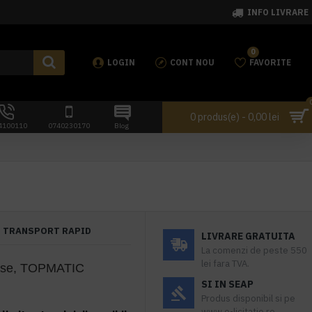
INFO LIVRARE
0
LOGIN
CONT NOU
FAVORITE
0 produs(e) - 0,00 lei
4100110
0740230170
Blog
TRANSPORT RAPID
LIVRARE GRATUITA
La comenzi de peste 550
lei fara TVA.
vase, TOPMATIC
SI IN SEAP
Produs disponibil si pe
www.e-licitatie.ro