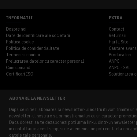
INFORMATII
EXTRA
Despre noi
Contact
Date de identificare ale societatii
Returnari
Politica cookie
Harta Site
Politica de confidentialitate
Cautare avans
Termeni si conditii
Producatori
Prelucrarea datelor cu caracter personal
ANPC
Cum comand
ANPC - SAL
Certificari ISO
Solutionarea onl
ABONARE LA NEWSLETTER
Dupa ce initiezi abonarea la newsletter-ul nostru iti vom trimite un
newsletter-ul nostru o sa primesti emailuri cu un caracter promotion
Daca doresti sa te dezabonezi poti urma linkul dintr-un newsletter pr
in contul tau in acest scop, si de asemenea ne poti contacta oricand 
datele tale personale.