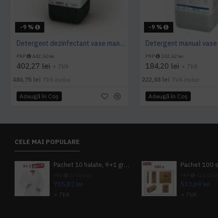
-9 %
-9 %
Detergent dezinfectant vase manual, ASEPTOPOL EL 76 5L Ecolab
PRP
442,50 lei
PRP
202,62 lei
402,27 lei
184,20 lei
+ TVA
+ TVA
486,75 lei
TVA inclus
222,88 lei
TVA inclus
Adaugă în Coş
Adaugă în Coş
CELE MAI POPULARE
Pachet 10 halate, 9+1 gratuit
PRP
839,80 lei
PRP
624,10 le
755,82 lei
533,69 lei
+ TVA
+ TVA
914,54 lei
TVA inclus
645,76 lei
TV