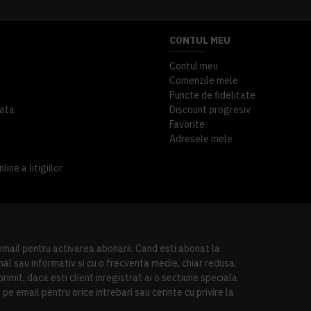
CONTUL MEU
Contul meu
Comenzile mele
Puncte de fidelitate
ata
Discount progresiv
Favorite
Adresele mele
ine a litigiilor
 email pentru activarea abonarii. Cand esti abonat la
al sau informativ si cu o frecventa medie, chiar redusa.
imit, daca esti client inregistrat ai o sectiune speciala
pe email pentru orice intrebari sau cerinte cu privire la