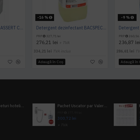
-16 %
-9 %
Detergent manual vase ASSERT CLEAN 5L Ecolab - Ecologic
Detergent dezinfectant BACSPECIAL EL 500 5L Ecolab
PRP
327,71 lei
PRP
260,56 
276,21 lei
236,87 le
+ TVA
334,21 lei
TVA inclus
286,61 lei
TV
Adaugă în Coş
Adaugă în
Pachet 100 seturi hoteliere, set dentar, set barbierit, casca de dus, pila unghii, set cusut
Pachet Uscator par Valera Action Super Plus + GRATUIT Sampon si gel de dus Tork
i
PRP
377,99 lei
300,72 lei
+ TVA
A inclus
363,87 lei
TVA inclus