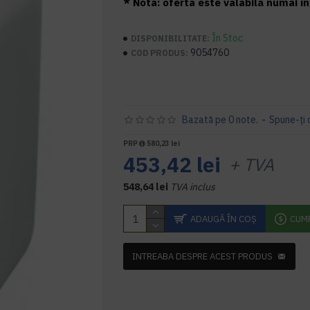
* Nota: oferta este valabilă numai în 
În Stoc
DISPONIBILITATE:
9054760
COD PRODUS:
Bazată pe 0 note.
-
Spune-ţi 
PRP
580,23 lei
453,42 lei
+ TVA
548,64 lei
TVA inclus
ADAUGĂ ÎN COŞ
CUM
INTREABA DESPRE ACEST PRODUS