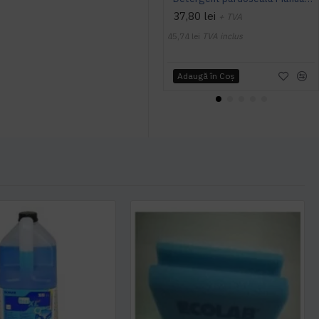
37,80 lei
+ TVA
45,74 lei
TVA inclus
Adaugă în Coş