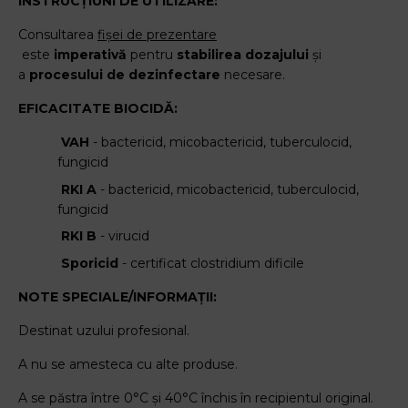
INSTRUCȚIUNI DE UTILIZARE:
Consultarea
fișei de prezentare
este
imperativă
pentru
stabilirea dozajului
și
a
procesului de dezinfectare
necesare.
EFICACITATE BIOCIDĂ:
VAH
- bactericid, micobactericid, tuberculocid,
fungicid
RKI A
- bactericid, micobactericid, tuberculocid,
fungicid
RKI B
- virucid
Sporicid
- certificat clostridium dificile
NOTE SPECIALE/INFORMAȚII:
Destinat uzului profesional.
A nu se amesteca cu alte produse.
A se păstra între 0°C și 40°C închis în recipientul original.