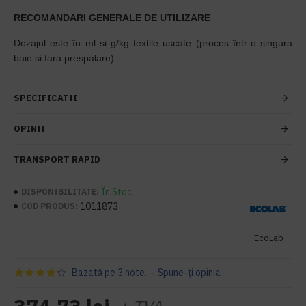
RECOMANDARI GENERALE DE UTILIZARE
Dozajul este în ml si g/kg textile uscate (proces într-o singura
baie si fara prespalare).
SPECIFICATII
OPINII
TRANSPORT RAPID
În Stoc
DISPONIBILITATE:
1011873
COD PRODUS:
EcoLab
Bazată pe 3 note.
-
Spune-ţi opinia