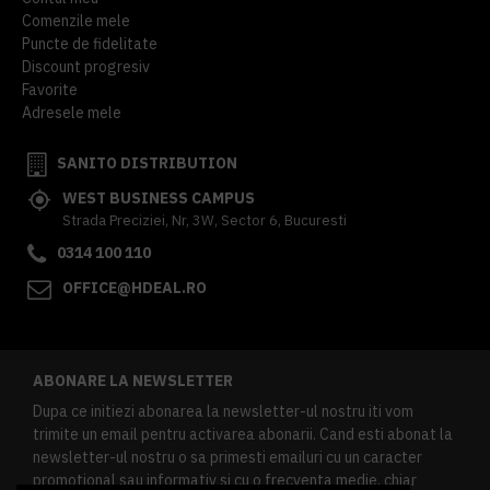
Comenzile mele
Puncte de fidelitate
Discount progresiv
Favorite
Adresele mele
SANITO DISTRIBUTION
WEST BUSINESS CAMPUS
Strada Preciziei, Nr, 3W, Sector 6, Bucuresti
0314 100 110
OFFICE@HDEAL.RO
ABONARE LA NEWSLETTER
Dupa ce initiezi abonarea la newsletter-ul nostru iti vom
trimite un email pentru activarea abonarii. Cand esti abonat la
newsletter-ul nostru o sa primesti emailuri cu un caracter
promotional sau informativ si cu o frecventa medie, chiar