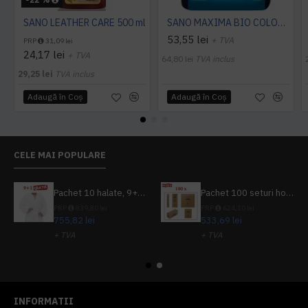
SANO LEATHER CARE 500 ml
SANO MAXIMA BIO COLOR DETERGENT PUDRA, 3.25 Kg
53,55 lei
+ TVA
PRP
31,09 lei
24,17 lei
+ TVA
64,80 lei
TVA inclus
29,25 lei
TVA inclus
Adaugă în Coş
Adaugă în Coş
CELE MAI POPULARE
Pachet 10 halate, 9+1 gratuit
Pachet 100 seturi hoteliere, set dentar, set barbierit, casca de dus, pila unghii, set cusut
PRP
839,80 lei
PRP
624,10 lei
755,82 lei
533,69 lei
+ TVA
+ TVA
914,54 lei
TVA inclus
645,76 lei
TVA inclus
INFORMATII