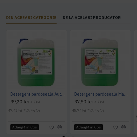
DIN ACEEASI CATEGORIE
DE LA ACELASI PRODUCATOR
Detergent pardoseala Automat premium AQAS
Detergent pardoseala Manual premium 5L Canistra AQAS
39,20 lei
37,80 lei
+ TVA
+ TVA
47,43 lei
TVA inclus
45,74 lei
TVA inclus
Adaugă în Coş
Adaugă în Coş