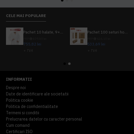
CELE MAI POPULARE
Pachet 10 halate, 9+1 gratuit
Pachet 100 seturi hoteliere, set dentar, set barbierit, casca de dus, pila unghii, set cusut
PRP
839,80 lei
PRP
624,10 lei
755,82 lei
533,69 lei
+ TVA
+ TVA
914,54 lei
TVA inclus
645,76 lei
TVA inclus
INFORMATII
Despre noi
Date de identificare ale societatii
Politica cookie
Politica de confidentialitate
Termeni si conditii
Prelucrarea datelor cu caracter personal
Cum comand
Certificari ISO