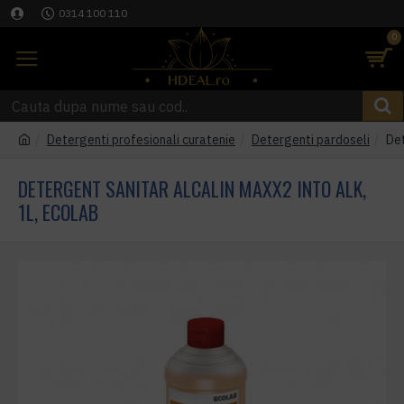
0314 100 110
0
Detergenti profesionali curatenie
Detergenti pardoseli
Det
DETERGENT SANITAR ALCALIN MAXX2 INTO ALK,
1L, ECOLAB