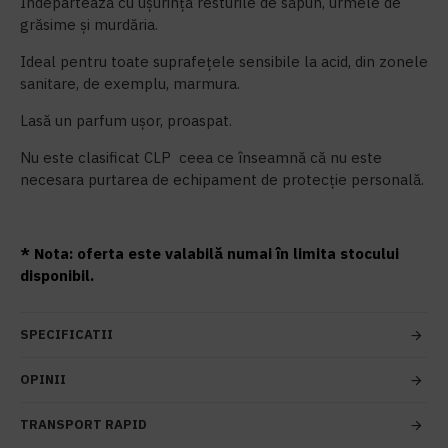
Îndepartează cu ușurință resturile de săpun, urmele de
grăsime și murdăria.
Ideal pentru toate suprafețele sensibile la acid, din zonele
sanitare, de exemplu, marmura.
Lasă un parfum ușor, proaspat.
Nu este clasificat CLP ceea ce înseamnă că nu este
necesara purtarea de echipament de protecție personală.
* Nota: oferta este valabilă numai în limita stocului
disponibil.
SPECIFICATII
OPINII
TRANSPORT RAPID