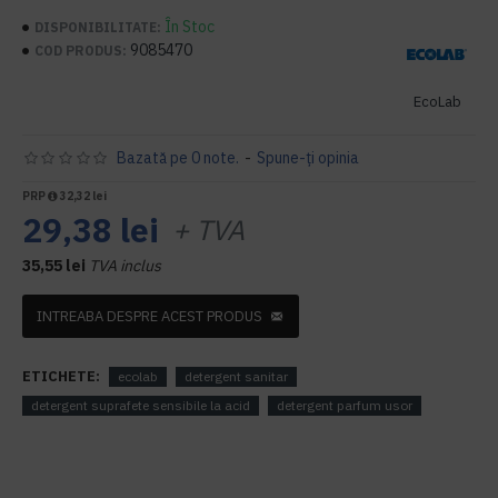
În Stoc
DISPONIBILITATE:
9085470
COD PRODUS:
EcoLab
Bazată pe 0 note.
-
Spune-ţi opinia
PRP
32,32 lei
29,38 lei
+ TVA
35,55 lei
TVA inclus
INTREABA DESPRE ACEST PRODUS
ETICHETE:
ecolab
detergent sanitar
detergent suprafete sensibile la acid
detergent parfum usor