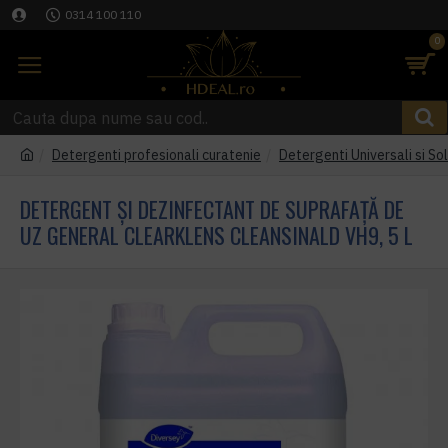
0314 100 110
0
Detergenti profesionali curatenie
Detergenti Universali si Sol
DETERGENT ȘI DEZINFECTANT DE SUPRAFAȚĂ DE
UZ GENERAL CLEARKLENS CLEANSINALD VH9, 5 L