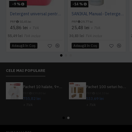
-9 %
-14 %
Detergent universal pentru suprafete, Professional Cleaner, Konga, 5 L
SANIKAL Manual- Detergent pentru obiecte sanitare, 1 L, Kiehl
PRP
50,45 lei
PRP
29,77 lei
45,86 lei
25,48 lei
+ TVA
+ TVA
55,49 lei
TVA inclus
30,83 lei
TVA inclus
Adaugă în Coş
Adaugă în Coş
CELE MAI POPULARE
Pachet 10 halate, 9+1 gratuit
Pachet 100 seturi hoteliere, set dentar, set barbierit, casca de dus, pila unghii, set cusut
PRP
839,80 lei
PRP
624,10 lei
755,82 lei
533,69 lei
+ TVA
+ TVA
914,54 lei
TVA inclus
645,76 lei
TVA inclus