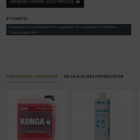
INTREABA DESPRE ACEST PRODUS
ETICHETE:
Detergent și dezinfectant de suprafață de uz general ClearKlens
Cleansinald VH9
DIN ACEEASI CATEGORIE
DE LA ACELASI PRODUCATOR