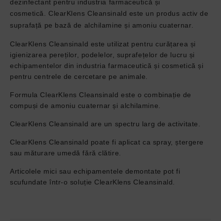
dezinfectant pentru industria farmaceutică și
cosmetică.
ClearKlens Cleansinald este un produs activ de
suprafață pe bază de alchilamine și amoniu cuaternar.
ClearKlens Cleansinald este utilizat pentru curățarea și
igienizarea pereților, podelelor, suprafețelor de lucru și
echipamentelor din industria farmaceutică și cosmetică și
pentru centrele de cercetare pe animale.
Formula ClearKlens Cleansinald este o combinație de
compuși de amoniu cuaternar și alchilamine.
ClearKlens Cleansinald are un spectru larg de activitate.
ClearKlens Cleansinald poate fi aplicat ca spray, ștergere
sau măturare umedă fără clătire.
Articolele mici sau echipamentele demontate pot fi
scufundate într-o soluție ClearKlens Cleansinald.