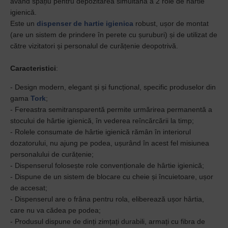
având spațiu pentru depozitarea simultană a 2 role de hârtie
igienică.
Este un
dispenser de hartie igienica
robust, ușor de montat
(are un sistem de prindere în perete cu șuruburi) și de utilizat de
către vizitatori și personalul de curățenie deopotrivă.
Caracteristici
:
- Design modern, elegant și și funcțional, specific produselor din
gama
Tork
;
- Fereastra semitransparentă permite urmărirea permanentă a
stocului de hârtie igienică, în vederea reîncărcării la timp;
- Rolele consumate de hârtie igienică rămân în interiorul
dozatorului, nu ajung pe podea, ușurând în acest fel misiunea
personalului de curățenie;
- Dispenserul folosește role convenționale de hârtie igienică;
- Dispune de un sistem de blocare cu cheie și încuietoare, ușor
de accesat;
- Dispenserul are o frâna pentru rola, eliberează ușor hârtia,
care nu va cădea pe podea;
- Produsul dispune de dinți zimțați durabili, armați cu fibra de