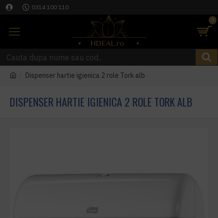
0314 100 110
0
Dispenser hartie igienica 2 role Tork alb
DISPENSER HARTIE IGIENICA 2 ROLE TORK ALB