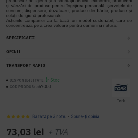
produselor de igienă și a sănătății dedicat elaborării, producerii
și vânzării de produse pentru îngrijirea personală, șervețele de
consum, dispensere, dozatoare, produse din hârtie, produse și
soluții de igienă profesionale.
Acțiunile companiei au la bază un model sustenabil, care se
concentrează pe a crea valoare pentru oameni și natură.
SPECIFICATII
OPINII
TRANSPORT RAPID
În Stoc
DISPONIBILITATE:
557000
COD PRODUS:
Tork
Bazată pe 3 note.
-
Spune-ţi opinia
73,03 lei
+ TVA