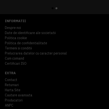
914,54 lei
TVA inclus
645,76 lei
TVA inclus
INFORMATII
Despre noi
Date de identificare ale societatii
Politica cookie
Politica de confidentialitate
Termeni si conditii
Prelucrarea datelor cu caracter personal
Cum comand
Certificari ISO
EXTRA
Contact
Returnari
Harta Site
Cautare avansata
Producatori
ANPC