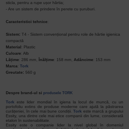
sticla, pentru a rupe ușor hârtia;
- Are un sistem de prindere în perete cu șuruburi.
Caracteristici tehnice
:
Sistem:
T4 - Sistem convențional pentru role de hârtie igienica
compactă
Material
: Plastic
Culoare
: Alb
Lățime
: 286 mm,
Înălțime
: 158 mm,
Adâncime
: 153 mm
Marca
:
Tork
Greutate:
560 g
Despre brand-ul si
produsele TORK
Tork
este lider mondial în igiena la locul de muncă, cu un
portofoliu extins de produse moderne care ajută la păstrarea
curățeniei, în cele mai bune condiții.
Tork
este marcă a grupului
Essity, una dintre cele mai etice companii din lume, considerată
etalon în sustenabilitate.
Essity este o companie lider la nivel global în domeniul