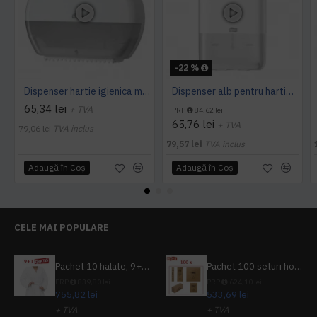
-22 %
Dispenser hartie igienica mini Jumbo Tork alb
Dispenser alb pentru hartie igienica pliata, bulk, Tork
65,34 lei
+ TVA
PRP
84,62 lei
65,76 lei
+ TVA
79,06 lei
TVA inclus
79,57 lei
TVA inclus
Adaugă în Coş
Adaugă în Coş
CELE MAI POPULARE
Pachet 10 halate, 9+1 gratuit
Pachet 100 seturi hoteliere, set dentar, set barbierit, casca de dus, pila unghii, set cusut
PRP
839,80 lei
PRP
624,10 lei
755,82 lei
533,69 lei
+ TVA
+ TVA