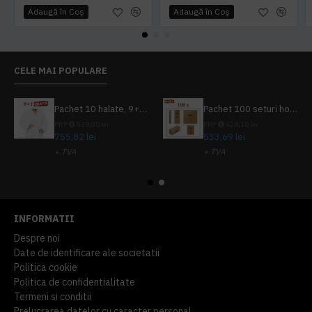
Adaugă în Coş
Adaugă în Coş
CELE MAI POPULARE
Pachet 10 halate, 9+1 gratuit
Pachet 100 seturi hoteliere, set dentar, set barbierit, casca de dus, pila unghii, set cusut
PRP
839,80 lei
PRP
624,10 lei
755,82 lei
533,69 lei
+ TVA
+ TVA
914,54 lei
TVA inclus
645,76 lei
TVA inclus
INFORMATII
Despre noi
Date de identificare ale societatii
Politica cookie
Politica de confidentialitate
Termeni si conditii
Prelucrarea datelor cu caracter personal