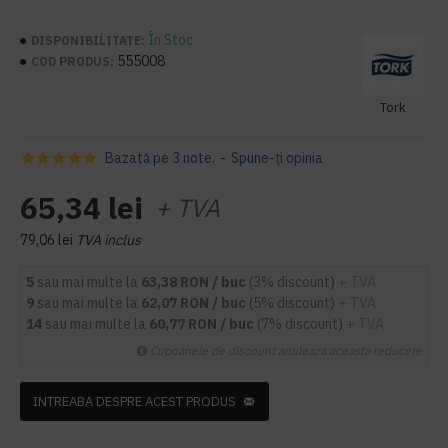
În Stoc
DISPONIBILITATE:
555008
COD PRODUS:
Tork
Bazată pe 3 note.
-
Spune-ţi opinia
65,34 lei
+ TVA
79,06 lei
TVA inclus
5
sau mai multe la
63,38 RON / buc
(3% discount)
+ TVA
9
sau mai multe la
62,07 RON / buc
(5% discount)
+ TVA
14
sau mai multe la
60,77 RON / buc
(7% discount)
+ TVA
Cupoanele de discount anuleaza aceasta reducere
INTREABA DESPRE ACEST PRODUS