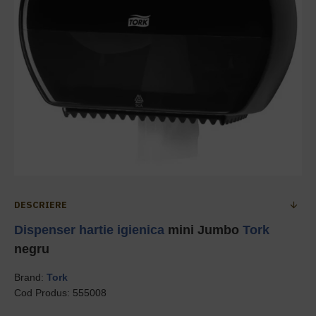
DESCRIERE
Dispenser hartie igienica
mini Jumbo
Tork
negru
Brand:
Tork
Cod Produs: 555008