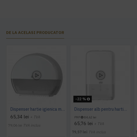
DE LA ACELASI PRODUCATOR
-22 %
Dispenser hartie igienica mini Jumbo Tork alb
Dispenser alb pentru hartie igienica pliata, bulk, Tork
65,34 lei
+ TVA
PRP
84,62 lei
65,76 lei
+ TVA
79,06 lei
TVA inclus
79,57 lei
TVA inclus