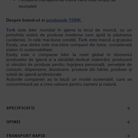
reumpleți
Despre brand-ul si
produsele TORK
Tork
este lider mondial în igiena la locul de muncă, cu un
portofoliu extins de produse moderne care ajută la păstrarea
curățeniei, în cele mai bune condiții.
Tork
este marcă a grupului
Essity, una dintre cele mai etice companii din lume, considerată
etalon în sustenabilitate.
Essity este o companie lider la nivel global în domeniul
produselor de igienă și a sănătății dedicat elaborării, producerii
și vânzării de produse pentru îngrijirea personală, șervețele de
consum, dispensere, dozatoare, produse din hârtie, produse și
soluții de igienă profesionale.
Acțiunile companiei au la bază un model sustenabil, care se
concentrează pe a crea valoare pentru oameni și natură.
SPECIFICATII
OPINII
TRANSPORT RAPID