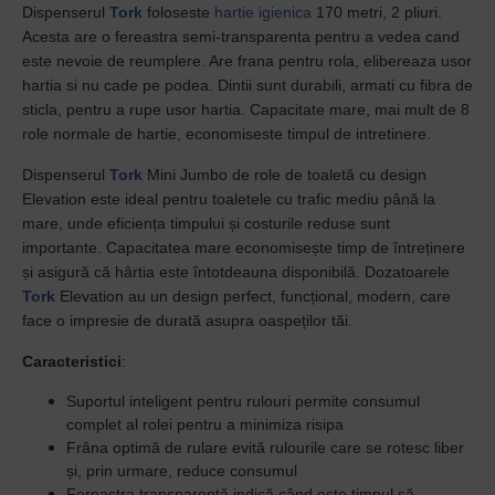
Dispenserul
Tork
foloseste
hartie igienica
170 metri, 2 pliuri.
Acesta are o fereastra semi-transparenta pentru a vedea cand
este nevoie de reumplere. Are frana pentru rola, elibereaza usor
hartia si nu cade pe podea. Dintii sunt durabili, armati cu fibra de
sticla, pentru a rupe usor hartia. Capacitate mare, mai mult de 8
role normale de hartie, economiseste timpul de intretinere.
Dispenserul
Tork
Mini Jumbo de role de toaletă cu design
Elevation este ideal pentru toaletele cu trafic mediu până la
mare, unde eficiența timpului și costurile reduse sunt
importante. Capacitatea mare economisește timp de întreținere
și asigură că hârtia este întotdeauna disponibilă. Dozatoarele
Tork
Elevation au un design perfect, funcțional, modern, care
face o impresie de durată asupra oaspeților tăi.
Caracteristici
:
Suportul inteligent pentru rulouri permite consumul
complet al rolei pentru a minimiza risipa
Frâna optimă de rulare evită rulourile care se rotesc liber
și, prin urmare, reduce consumul
Fereastra transparentă indică când este timpul să