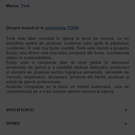
Marca
:
Tork
Despre brand-ul si
produsele TORK
Tork
este lider mondial în igiena la locul de muncă, cu un
portofoliu extins de produse moderne care ajută la păstrarea
curățeniei, în cele mai bune condiții.
Tork
este marcă a grupului
Essity, una dintre cele mai etice companii din lume, considerată
etalon în sustenabilitate.
Essity este o companie lider la nivel global în domeniul
produselor de igienă și a sănătății dedicat elaborării, producerii
și vânzării de produse pentru îngrijirea personală, șervețele de
consum, dispensere, dozatoare, produse din hârtie, produse și
soluții de igienă profesionale.
Acțiunile companiei au la bază un model sustenabil, care se
concentrează pe a crea valoare pentru oameni și natură.
SPECIFICATII
OPINII