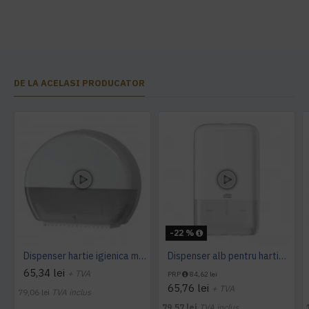
DE LA ACELASI PRODUCATOR
-22 %
Dispenser hartie igienica mini Jumbo Tork alb
Dispenser alb pentru hartie igienica pliata, bulk, Tork
65,34 lei
+ TVA
PRP
84,62 lei
65,76 lei
+ TVA
79,06 lei
TVA inclus
79,57 lei
TVA inclus