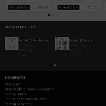
Adaugă în Coş
Adaugă în Coş
CELE MAI POPULARE
Pachet 10 halate, 9+1 gratuit
Pachet 100 seturi hoteliere, set dentar, set barbierit, casca de dus, pila unghii, set cusut
PRP
839,80 lei
PRP
624,10 lei
755,82 lei
533,69 lei
+ TVA
+ TVA
914,54 lei
TVA inclus
645,76 lei
TVA inclus
INFORMATII
Despre noi
Date de identificare ale societatii
Politica cookie
Politica de confidentialitate
Termeni si conditii