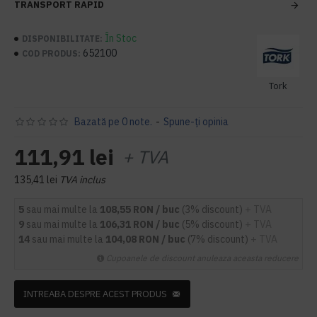
TRANSPORT RAPID
În Stoc
DISPONIBILITATE:
652100
COD PRODUS:
Tork
Bazată pe 0 note.
-
Spune-ţi opinia
111,91 lei
+ TVA
135,41 lei
TVA inclus
5
sau mai multe la
108,55 RON / buc
(3% discount)
+ TVA
9
sau mai multe la
106,31 RON / buc
(5% discount)
+ TVA
14
sau mai multe la
104,08 RON / buc
(7% discount)
+ TVA
Cupoanele de discount anuleaza aceasta reducere
INTREABA DESPRE ACEST PRODUS