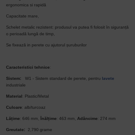
ergonomica si rapidă
Capacitate mare,
Schelet metalic rezistent: produsul va putea fi folosit în siguranță
o perioadă lungă de timp,
Se fixează in perete cu ajutorul șuruburilor
Caracteristici tehnice
:
Sistem:
W1 - Sistem standard de perete, pentru
lavete
industriale
Material
: Plastic/Metal
Culoare
: alb/turcoaz
Lățime
: 646 mm,
Înălțime
: 463 mm,
Adâncime
: 274 mm
Greutate:
2,790 grame