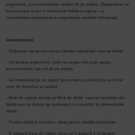
ergonomic, si economiseste spatiul de pe podea. Dispenserul se
incarca usor si are o constructie fiabila si sigura – o
caracteristica importanta in majoritatea mediilor industriale.
Caracteristici
:
- Dispenser de perete pentru
lavete
industriale mari de hartie
- Un produs ergonomic, care va ocupa mai puțin spațiu,
economisindu-l pe cel de pe podea
- Se instalează pe un suport pe perete cu ușurință și va fi mai
ușor de întreținut și curățat
- Dinți de rupere armați cu fibră de sticlă: ruperea lavetelor din
hârtie sau ne-ţesute se realizează cu ușurință, în dimensiunile
dorite
- Produs stabil și rezistent, ideal pentru mediile industriale
- O singura bara de rulare, lucru ce îi asigură o încărcare