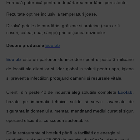
Formulă puternică pentru îndepărtarea murdăriei persistente.
Rezultate optime inclusiv la temperaturi joase.
Dizolvă petele de murdărie, grăsime și proteine (cum ar fi
sosuri, cafea, oua, sânge) prin acțiunea enzimelor.
Despre produsele
Ecolab
Ecolab
este un partener de incredere pentru peste 3 milioane
de locatii ale clientilor si lider global in solutii pentru apa, igiena
si preventia infectiilor, protejand oamenii si resursele vitale.
Clientii din peste 40 de industrii aleg solutiile complete
Ecolab
,
bazate pe informatii tehnice solide si servicii avansate de
siguranta in domeniul alimentar, mentinand mediul curat si sigur,
operand eficient si cu scopuri sustenabile.
De la restaurante și hoteluri până la facilități de energie și
producție, cei peste 25.000 de asociați de vânzări și service ai