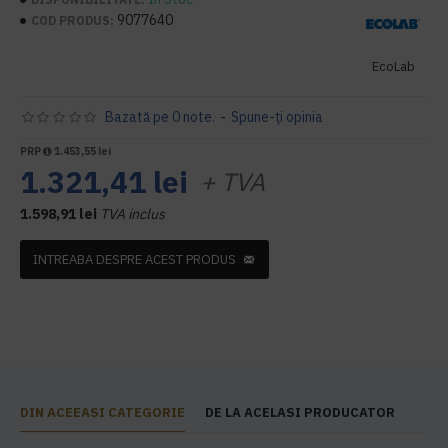
9077640
COD PRODUS:
EcoLab
Bazată pe 0 note.
-
Spune-ţi opinia
PRP
1.453,55 lei
1.321,41 lei
+ TVA
1.598,91 lei
TVA inclus
INTREABA DESPRE ACEST PRODUS
DIN ACEEASI CATEGORIE
DE LA ACELASI PRODUCATOR