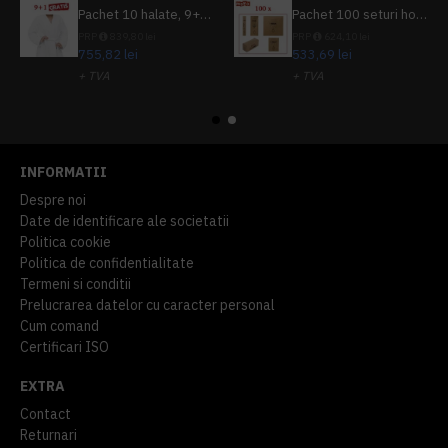
Pachet 10 halate, 9+1 gratuit
Pachet 100 seturi hoteliere, set dentar, set barbierit, casca de dus, pila unghii, set cusut
PRP
839,80 lei
PRP
624,10 lei
755,82 lei
533,69 lei
+ TVA
+ TVA
914,54 lei
TVA inclus
645,76 lei
TVA inclus
INFORMATII
Despre noi
Date de identificare ale societatii
Politica cookie
Politica de confidentialitate
Termeni si conditii
Prelucrarea datelor cu caracter personal
Cum comand
Certificari ISO
EXTRA
Contact
Returnari