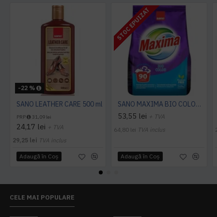
STOC EPUIZAT
-22 %
SANO LEATHER CARE 500 ml
SANO MAXIMA BIO COLOR DETERGENT PUDRA, 3.25 Kg
53,55 lei
+ TVA
PRP
31,09 lei
24,17 lei
+ TVA
64,80 lei
TVA inclus
29,25 lei
TVA inclus
Adaugă în Coş
Adaugă în Coş
CELE MAI POPULARE