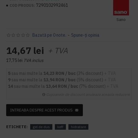
7290102992461
COD PRODUS:
Sano
Bazată pe 0 note.
-
Spune-ţi opinia
14,67 lei
+ TVA
17,75 lei
TVA inclus
5
sau mai multe la
14,23 RON / buc
(3% discount)
+ TVA
9
sau mai multe la
13,94 RON / buc
(5% discount)
+ TVA
14
sau mai multe la
13,64 RON / buc
(7% discount)
+ TVA
Cupoanele de discount anuleaza aceasta reducere
INTREABA DESPRE ACEST PRODUS
ETICHETE:
gel de dus
keff
hidratare