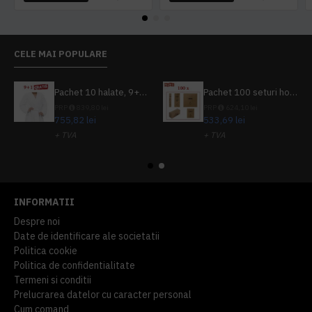
CELE MAI POPULARE
Pachet 10 halate, 9+1 gratuit
Pachet 100 seturi hoteliere, set dentar, set barbierit, casca de dus, pila unghii, set cusut
PRP
839,80 lei
PRP
624,10 lei
755,82 lei
533,69 lei
+ TVA
+ TVA
914,54 lei
TVA inclus
645,76 lei
TVA inclus
INFORMATII
Despre noi
Date de identificare ale societatii
Politica cookie
Politica de confidentialitate
Termeni si conditii
Prelucrarea datelor cu caracter personal
Cum comand