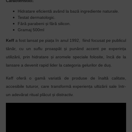
Caracteristici:
Hidratare eficientă având la bază ingrediente naturale.
Testat dermatologic.
Fără parabeni și fără silicon.
Gramaj 500ml
Keff
a fost lansat pe piața în anul 1992, fiind focusat pe publicul
tânăr, cu un suflu proaspăt și punând accent pe experința
utilizării, prin hidratare și aromele speciale folosite, încă de la
lansare a devenit rapid lider la categoria gelurilor de duș.
Keff oferă o gamă variată de produse de înaltă calitate,
accesibile tuturor, care transformă experiența ultizării sale într-
un adevărat ritual plăcut și distractiv.