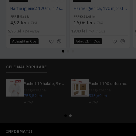
Hârtie igienică 120 m, in 2 straturi, extra albă, Mini Jumbo, AQAS
Hartie igienica, 170 m, 2 straturi, Tork
PRP
5,66 lei
PRP
21,68 lei
4,92 lei
16,06 lei
+ TVA
+ TVA
5,95 lei
TVA inclus
19,43 lei
TVA inclus
Adaugă în Coş
Adaugă în Coş
CELE MAI POPULARE
Pachet 10 halate, 9+1 gratuit
Pachet 100 seturi hoteliere, set dentar, set barbierit, casca de dus, pila unghii, set cusut
PRP
839,80 lei
PRP
624,10 lei
755,82 lei
533,69 lei
+ TVA
+ TVA
914,54 lei
TVA inclus
645,76 lei
TVA inclus
INFORMATII