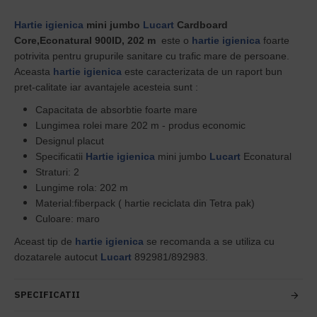
Hartie igienica
mini jumbo
Lucart
Cardboard
Core,Econatural 900ID, 202 m
este o
hartie igienica
foarte
potrivita pentru grupurile sanitare cu trafic mare de persoane.
Aceasta
hartie igienica
este caracterizata de un raport bun
pret-calitate iar avantajele acesteia sunt :
Capacitata de absorbtie foarte mare
Lungimea rolei mare 202 m - produs economic
Designul placut
Specificatii
Hartie igienica
mini jumbo
Lucart
Econatural
Straturi: 2
Lungime rola: 202 m
Material:fiberpack ( hartie reciclata din Tetra pak)
Culoare: maro
Aceast tip de
hartie igienica
se recomanda a se utiliza cu
dozatarele autocut
Lucart
892981/892983.
SPECIFICATII