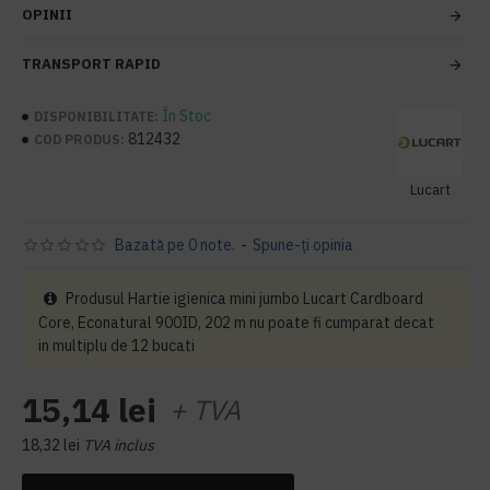
OPINII
TRANSPORT RAPID
În Stoc
DISPONIBILITATE:
812432
COD PRODUS:
Lucart
Bazată pe 0 note.
-
Spune-ţi opinia
Produsul Hartie igienica mini jumbo Lucart Cardboard
Core, Econatural 900ID, 202 m nu poate fi cumparat decat
in multiplu de 12 bucati
15,14 lei
+ TVA
18,32 lei
TVA inclus