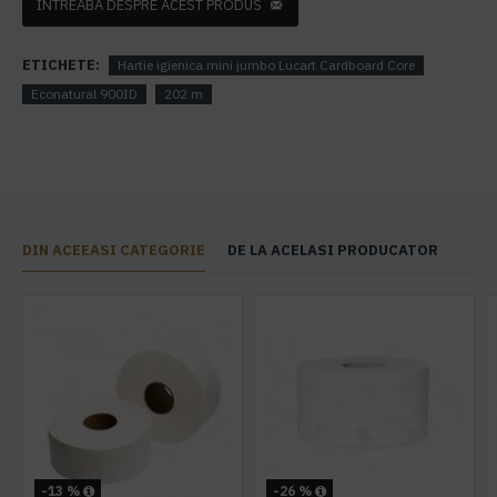
INTREABA DESPRE ACEST PRODUS
ETICHETE:
Hartie igienica mini jumbo Lucart Cardboard Core
Econatural 900ID
202 m
DIN ACEEASI CATEGORIE
DE LA ACELASI PRODUCATOR
-13 %
-26 %