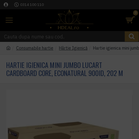
0314 100 110
0
Consumabile hartie
Hârtie Igienică
Hartie igienica mini ju
HARTIE IGIENICA MINI JUMBO LUCART
CARDBOARD CORE, ECONATURAL 900ID, 202 M