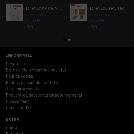
Pachet 10 halate, 9+1 gratuit
Pachet 100 seturi hoteliere, set dentar, set barbierit, casca de dus, pila unghii, set cusut
PRP
839,80 lei
PRP
624,10 lei
755,82 lei
533,69 lei
+ TVA
+ TVA
914,54 lei
TVA inclus
645,76 lei
TVA inclus
INFORMATII
Despre noi
Date de identificare ale societatii
Politica cookie
Politica de confidentialitate
Termeni si conditii
Prelucrarea datelor cu caracter personal
Cum comand
Certificari ISO
EXTRA
Contact
Returnari