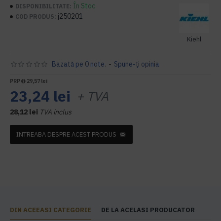
În Stoc
DISPONIBILITATE:
j250201
COD PRODUS:
Kiehl
Bazată pe 0 note.
-
Spune-ţi opinia
PRP
29,57 lei
23,24 lei
+ TVA
28,12 lei
TVA inclus
INTREABA DESPRE ACEST PRODUS
DIN ACEEASI CATEGORIE
DE LA ACELASI PRODUCATOR