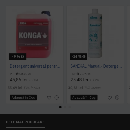
-9 %
-14 %
Detergent universal pentru suprafete, Professional Cleaner, Konga, 5 L
SANIKAL Manual- Detergent pentru obiecte sanitare, 1 L, Kiehl
PRP
50,45 lei
PRP
29,77 lei
45,86 lei
25,48 lei
+ TVA
+ TVA
55,49 lei
TVA inclus
30,83 lei
TVA inclus
Adaugă în Coş
Adaugă în Coş
CELE MAI POPULARE