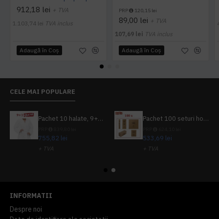
912,18 lei
+ TVA
PRP
120,15 lei
89,00 lei
+ TVA
1.103,74 lei
TVA inclus
107,69 lei
TVA inclus
Adaugă în Coş
Adaugă în Coş
CELE MAI POPULARE
Pachet 10 halate, 9+1 gratuit
Pachet 100 seturi hoteliere, set dentar, set barbierit, casca de dus, pila unghii, set cusut
PRP
839,80 lei
PRP
624,10 lei
755,82 lei
533,69 lei
+ TVA
+ TVA
914,54 lei
TVA inclus
645,76 lei
TVA inclus
INFORMATII
Despre noi