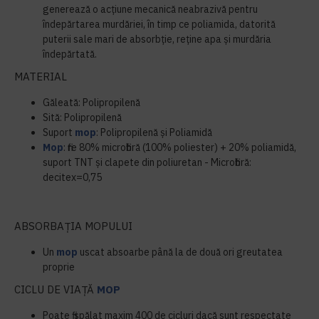
generează o acțiune mecanică neabrazivă pentru
îndepărtarea murdăriei, în timp ce poliamida, datorită
puterii sale mari de absorbție, reține apa și murdăria
îndepărtată.
MATERIAL
Găleată: Polipropilenă
Sită: Polipropilenă
Suport
mop
: Polipropilenă și Poliamidă
Mop
: fire 80% microfibră (100% poliester) + 20% poliamidă,
suport TNT și clapete din poliuretan - Microfibră:
decitex=0,75
ABSORBAȚIA MOPULUI
Un
mop
uscat absoarbe până la de două ori greutatea
proprie
CICLU DE VIAȚĂ
MOP
Poate fi spălat maxim 400 de cicluri dacă sunt respectate