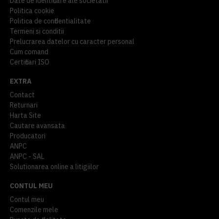
Date de identificare ale societatii
Politica cookie
Politica de confidentialitate
Termeni si conditii
Prelucrarea datelor cu caracter personal
Cum comand
Certificari ISO
EXTRA
Contact
Returnari
Harta Site
Cautare avansata
Producatori
ANPC
ANPC - SAL
Solutionarea online a litigiilor
CONTUL MEU
Contul meu
Comenzile mele