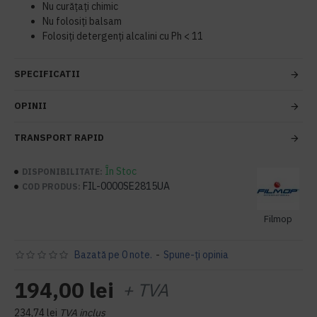
Nu curățați chimic
Nu folosiți balsam
Folosiți detergenți alcalini cu Ph < 11
SPECIFICATII
OPINII
TRANSPORT RAPID
În Stoc
DISPONIBILITATE:
FIL-0000SE2815UA
COD PRODUS:
Filmop
Bazată pe 0 note.
-
Spune-ţi opinia
194,00 lei
+ TVA
234,74 lei
TVA inclus