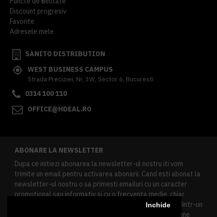
Puncte de fidelitate
Discount progresiv
Favorite
Adresele mele
SANITO DISTRIBUTION
WEST BUSINESS CAMPUS
Strada Preciziei, Nr, 3W, Sector 6, Bucuresti
0314 100 110
OFFICE@HDEAL.RO
ABONARE LA NEWSLETTER
Dupa ce initiezi abonarea la newsletter-ul nostru iti vom
trimite un email pentru activarea abonarii. Cand esti abonat la
newsletter-ul nostru o sa primesti emailuri cu un caracter
promotional sau informativ si cu o frecventa medie, chiar
redusa. Daca doresti sa te dezabonezi poti urma linkul dintr-un
Inchide
newsletter primit, daca esti client inregistrat ai o sectiune