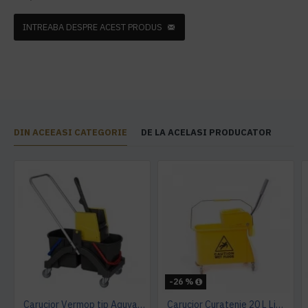
INTREABA DESPRE ACEST PRODUS
DIN ACEEASI CATEGORIE
DE LA ACELASI PRODUCATOR
-26 %
Carucior Vermop tip Aquva, 2*17L cu storcator
Carucior Curatenie 20 L Limpio, 3.0 kg, 46x27x29cm