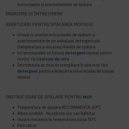
instrucțiunile și avertismentele de spălare
ÎNGRIJIRE ȘI ÎNTREȚINERE
AVERTIZĂRI PENTRU SPĂLAREA MOPULUI
Urmați cu atenție instrucțiunile de spălare și
avertismentele de pe ambalajul detergentului
(temperatura și dozarea) înainte de spălare.
Vă recomandăm să folosiți
detergent
normal pentru
textile, fără
balsam de rufe
Întotdeauna un ciclu de prespălare în apă rece fără
detergent
pentru a îndepărta orice reziduu de soluție
chimică
INSTRUCȚIUNI DE SPĂLARE PENTRU
MOP
Temperatura de spalare RECOMANDATA: 60°C
Albire posibilă - Nu utilizați clor sau înălbitor
Uscare mecanica la temperatura joasa 50°C
Fără călcat