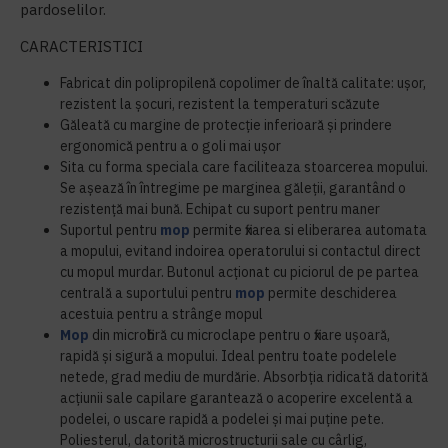
pardoselilor.
CARACTERISTICI
Fabricat din polipropilenă copolimer de înaltă calitate: ușor,
rezistent la șocuri, rezistent la temperaturi scăzute
Găleată cu margine de protecție inferioară și prindere
ergonomică pentru a o goli mai ușor
Sita cu forma speciala care faciliteaza stoarcerea mopului.
Se așează în întregime pe marginea găleții, garantând o
rezistență mai bună. Echipat cu suport pentru maner
Suportul pentru
mop
permite fixarea si eliberarea automata
a mopului, evitand indoirea operatorului si contactul direct
cu mopul murdar.
Butonul acționat cu piciorul de pe partea
centrală a suportului pentru
mop
permite deschiderea
acestuia pentru a strânge mopul
Mop
din microfibră cu microclape pentru o fixare ușoară,
rapidă și sigură a mopului. Ideal pentru toate podelele
netede, grad mediu de murdărie. Absorbția ridicată datorită
acțiunii sale capilare garantează o acoperire excelentă a
podelei, o uscare rapidă a podelei și mai puține pete.
Poliesterul, datorită microstructurii sale cu cârlig,