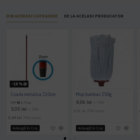
DIN ACEEASI CATEGORIE
DE LA ACELASI PRODUCATOR
-18 %
Coada metalica 110cm
Mop bumbac 250g
4,06 lei
+ TVA
PRP
3,73 lei
3,05 lei
+ TVA
4,91 lei
TVA inclus
3,69 lei
TVA inclus
Adaugă în Coş
Adaugă în Coş