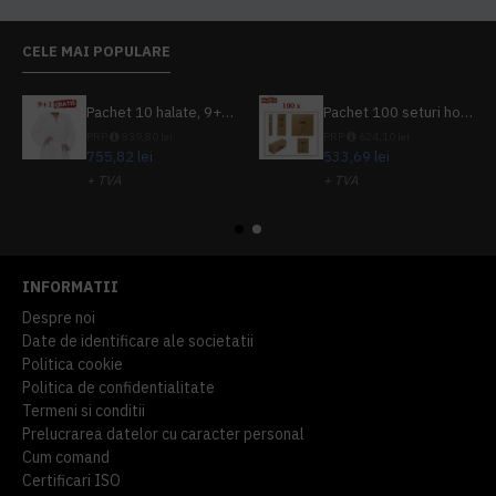
CELE MAI POPULARE
Pachet 10 halate, 9+1 gratuit
Pachet 100 seturi hoteliere, set dentar, set barbierit, casca de dus, pila unghii, set cusut
PRP
839,80 lei
PRP
624,10 lei
755,82 lei
533,69 lei
+ TVA
+ TVA
914,54 lei
TVA inclus
645,76 lei
TVA inclus
INFORMATII
Despre noi
Date de identificare ale societatii
Politica cookie
Politica de confidentialitate
Termeni si conditii
Prelucrarea datelor cu caracter personal
Cum comand
Certificari ISO