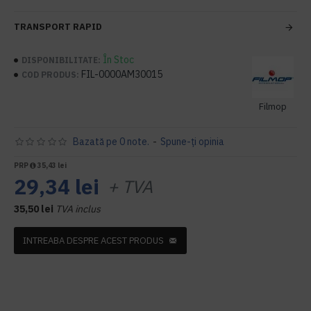
TRANSPORT RAPID
În Stoc
DISPONIBILITATE:
FIL-0000AM30015
COD PRODUS:
Filmop
Bazată pe 0 note.
-
Spune-ţi opinia
PRP
35,43 lei
29,34 lei
+ TVA
35,50 lei
TVA inclus
INTREABA DESPRE ACEST PRODUS