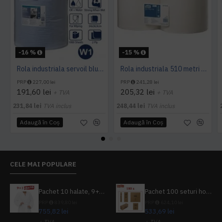
-16 %
-15 %
Rola industriala servoil blue Tork, 340 m
Rola industriala 510 metri Tork x 2, pret pe bax 2 role
PRP
227,00 lei
PRP
241,28 lei
191,60 lei
205,32 lei
+ TVA
+ TVA
231,84 lei
TVA inclus
248,44 lei
TVA inclus
Adaugă în Coş
Adaugă în Coş
CELE MAI POPULARE
Pachet 10 halate, 9+1 gratuit
Pachet 100 seturi hoteliere, set dentar, set barbierit, casca de dus, pila unghii, set cusut
PRP
839,80 lei
PRP
624,10 lei
755,82 lei
533,69 lei
+ TVA
+ TVA