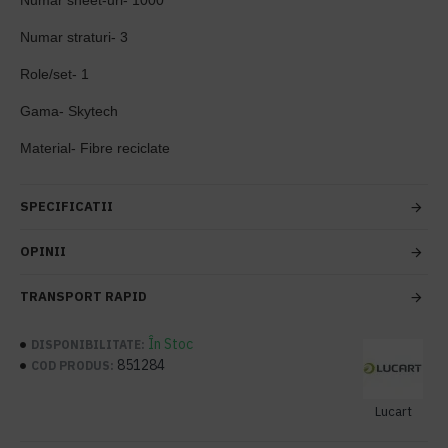
Numar sheet-uri- 1000
Numar straturi- 3
Role/set- 1
Gama- Skytech
Material- Fibre reciclate
SPECIFICATII
OPINII
TRANSPORT RAPID
În Stoc
DISPONIBILITATE:
851284
COD PRODUS:
Lucart