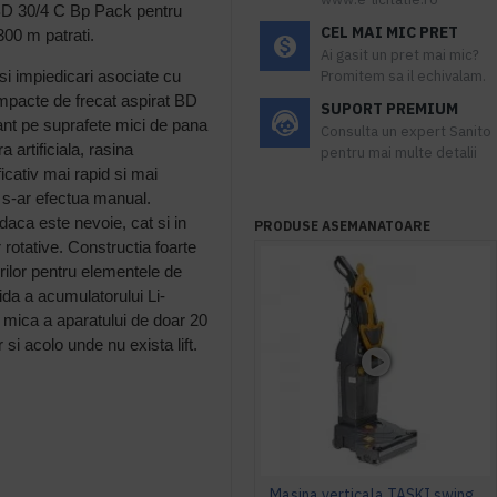
 BD 30/4 C Bp Pack pentru
CEL MAI MIC PRET
300 m patrati.
Ai gasit un pret mai mic?
si impiedicari asociate cu
Promitem sa il echivalam.
ompacte de frecat aspirat BD
SUPORT PREMIUM
nt pe suprafete mici de pana
Consulta un expert Sanito
a artificiala, rasina
pentru mai multe detalii
icativ mai rapid si mai
a s-ar efectua manual.
daca este nevoie, cat si in
PRODUSE ASEMANATOARE
 rotative. Constructia foarte
orilor pentru elementele de
pida a acumulatorului Li-
a mica a aparatului de doar 20
r si acolo unde nu exista lift.
Masina verticala TASKI swingo 150 E EURO, 1100W