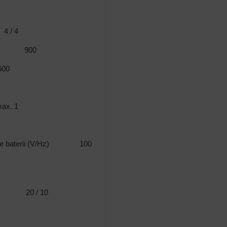
4 / 4
(m²/h) 900
600
max. 1
rul de baterii (V/Hz) 100
m²/kg) 20 / 10