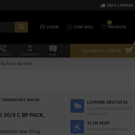
INFO LIVRARE
0
LOGIN
CONT NOU
FAVORITE
0 produs(e) - 0,00 lei
4100110
0740230170
Blog
 Bp Pack, Karcher
TRANSPORT RAPID
LIVRARE GRATUITA
La comenzi de peste 550
 30/4 C BP PACK,
lei fara TVA.
SI IN SEAP
Produs disponibil si pe
cantareste doar 20 kg:
www.e-licitatie.ro