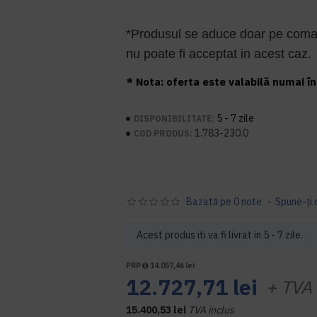
*Produsul se aduce doar pe coman
nu poate fi acceptat in acest caz.
* Nota: oferta este valabilă numai în 
5 - 7 zile
DISPONIBILITATE:
1.783-230.0
COD PRODUS:
Bazată pe 0 note.
-
Spune-ţi 
Acest produs iti va fi livrat in 5 - 7 zile.
PRP
14.057,46 lei
12.727,71 lei
+ TVA
15.400,53 lei
TVA inclus