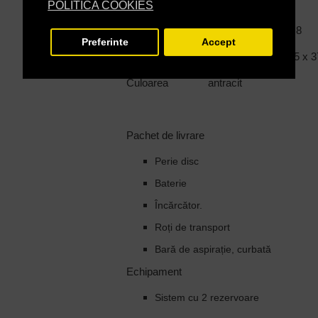
Nivelul presiunii acustice (dB(A))
POLITICA COOKIES
Greutate fără accesorii (kg) 19,8
Preferinte
Accept
Dimensiuni (L x l x H) (mm) 555 x 3
Culoarea antracit
Pachet de livrare
Perie disc
Baterie
Încărcător.
Roți de transport
Bară de aspirație, curbată
Echipament
Sistem cu 2 rezervoare