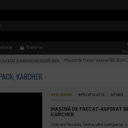
delitate
Brand-uri
031
e curatat si aspirat pardoseli dure
Mașină de frecat-aspirat BD 30/4 C
 PACK, KARCHER
DESCRIERE
SPECIFICATII
OPINII
MAȘINĂ DE FRECAT-ASPIRAT BD
KARCHER
Utilizare flexibila, forma ultra compacta, 