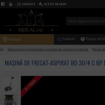
CONTACT
ACTIVI IN SEAP
Promotii
Puncte de fi
Produse
Aspiratoare profesionale si masini de curatat pardoseli
Masini d
MAȘINĂ DE FRECAT-ASPIRAT BD 30/4 C BP
5 - 7 ZILE