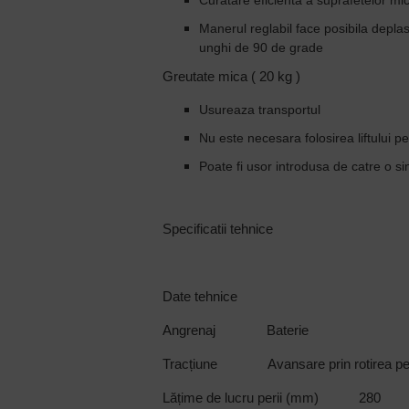
Curatare eficienta a suprafetelor mi
Manerul reglabil face posibila depla
unghi de 90 de grade
Greutate mica ( 20 kg )
Usureaza transportul
Nu este necesara folosirea liftului pen
Poate fi usor introdusa de catre o s
Specificatii tehnice
Date tehnice
Angrenaj Baterie
Tracțiune Avansare prin rotirea per
Lățime de lucru perii (mm) 280