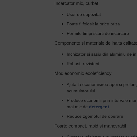
Incarcator mic, curbat
Usor de depozitat
Poate fi folosit la orice priza
Permite timpi scurti de incarcare
Componente si materiale de inalta calitat
Inchizator si sasiu din aluminiu de ina
Robust, rezistent
Mod economic eco!eficiency
Ajuta la economisirea apei si prelun
acumulatorului
Produce economii prin intervale mai
mai mic de
detergent
Reduce zgomotul de operare
Foarte compact, rapid si manevrabil