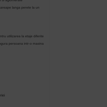
ci si aglomerate
sareape langa perete la un
tru utilizarea la etaje diferite
ingura persoana intr-o masina
iei