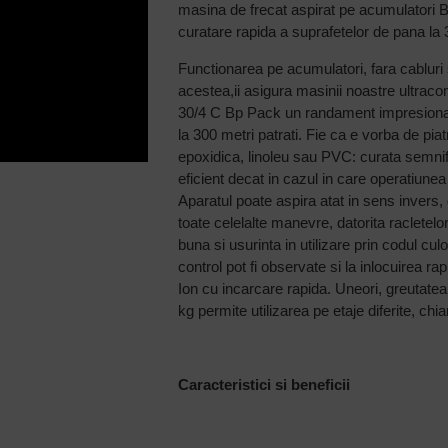
masina de frecat aspirat pe acumulatori
curatare rapida a suprafetelor de pana la 
Functionarea pe acumulatori, fara cabluri 
acestea,ii asigura masinii noastre ultrac
30/4 C Bp Pack un randament impresiona
la 300 metri patrati. Fie ca e vorba de piatr
epoxidica, linoleu sau PVC: curata semnif
eficient decat in cazul in care operatiune
Aparatul poate aspira atat in sens invers, 
toate celelalte manevre, datorita racletelor
buna si usurinta in utilizare prin codul cul
control pot fi observate si la inlocuirea ra
Ion cu incarcare rapida. Uneori, greutate
kg permite utilizarea pe etaje diferite, chia
Caracteristici si beneficii