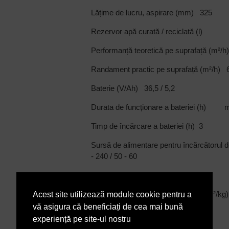
Lățime de lucru, aspirare (mm) 325
Rezervor apă curată / reciclată (l) 
Performanță teoretică pe suprafață 
Randament practic pe suprafață (m²/h) 
Baterie (V/Ah) 36,5 / 5,2
Durata de funcționare a bateriei (h) 
Timp de încărcare a bateriei (h) 3
Sursă de alimentare pentru încărcăto
- 240 / 50 - 60
Viteza periilor (rpm) 150
Presiunea de contact a periilor (g/c
Acest site utilizează module cookie pentru a
vă asigura că beneficiați de cea mai bună
Consumul de apă (l/min) 1
experiență pe site-ul nostru