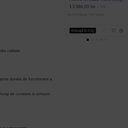
13.586,00 lei
+ TVA
16.439,06 lei
TVA inclus
Adaugă în Coş
e
lta calitate
geste durata de functionare a
 lungi de curatare si consum