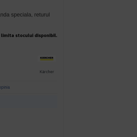
da speciala, returul
limita stocului disponibil.
Kärcher
opinia