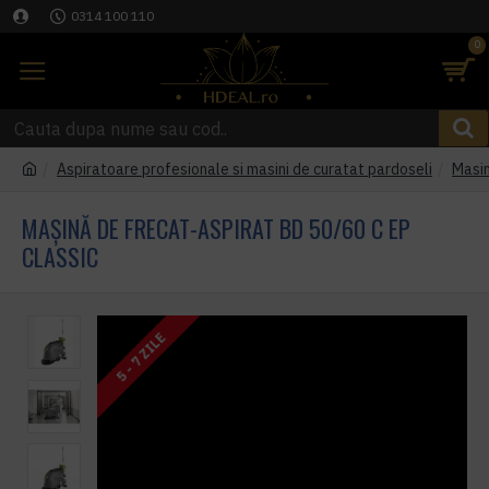
0314 100 110
0
Aspiratoare profesionale si masini de curatat pardoseli
Masin
MAȘINĂ DE FRECAT-ASPIRAT BD 50/60 C EP
CLASSIC
5 - 7 ZILE