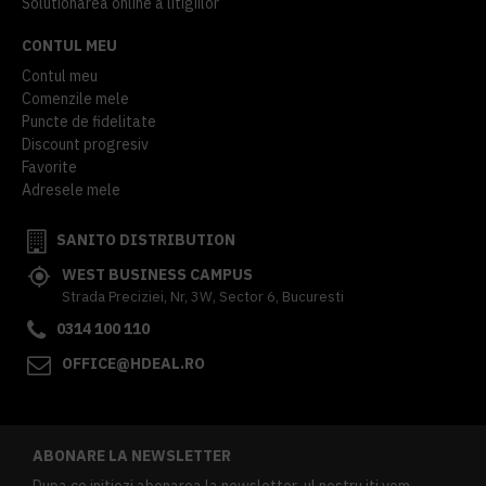
Solutionarea online a litigiilor
CONTUL MEU
Contul meu
Comenzile mele
Puncte de fidelitate
Discount progresiv
Favorite
Adresele mele
SANITO DISTRIBUTION
WEST BUSINESS CAMPUS
Strada Preciziei, Nr, 3W, Sector 6, Bucuresti
0314 100 110
OFFICE@HDEAL.RO
ABONARE LA NEWSLETTER
Dupa ce initiezi abonarea la newsletter-ul nostru iti vom