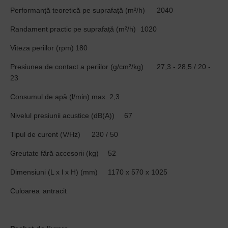
Performanță teoretică pe suprafață (m²/h)
2040
Randament practic pe suprafață (m²/h)
1020
Viteza periilor (rpm)
180
Presiunea de contact a periilor (g/cm²/kg)
27,3 - 28,5 / 20 -
23
Consumul de apă (l/min)
max. 2,3
Nivelul presiunii acustice (dB(A))
67
Tipul de curent (V/Hz)
230 / 50
Greutate fără accesorii (kg)
52
Dimensiuni (L x l x H) (mm)
1170 x 570 x 1025
Culoarea
antracit