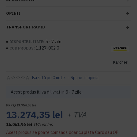
OPINII
TRANSPORT RAPID
5 - 7 zile
DISPONIBILITATE:
1.127-002.0
COD PRODUS:
Kärcher
Bazată pe 0 note.
-
Spune-ţi opinia
Acest produs iti va fi livrat in 5 - 7 zile.
PRP
13.754,05 lei
13.274,35 lei
+ TVA
16.061,96 lei
TVA inclus
Acest produs se poate comanda doar cu plata Card sau OP