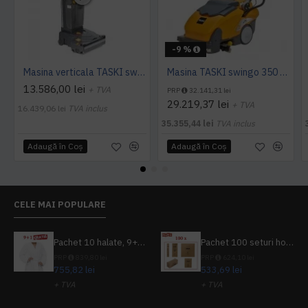
-9 %
Masina verticala TASKI swingo 150 E EURO, 1100W
Masina TASKI swingo 350 B BMS EURO
13.586,00 lei
+ TVA
PRP
32.141,31 lei
29.219,37 lei
+ TVA
16.439,06 lei
TVA inclus
35.355,44 lei
TVA inclus
Adaugă în Coş
Adaugă în Coş
CELE MAI POPULARE
Pachet 10 halate, 9+1 gratuit
Pachet 100 seturi hoteliere, set dentar, set barbierit, casca de dus, pila unghii, set cusut
PRP
839,80 lei
PRP
624,10 lei
755,82 lei
533,69 lei
+ TVA
+ TVA
914,54 lei
TVA inclus
645,76 lei
TVA inclus