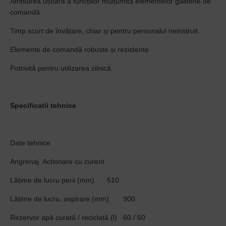
Atribuirea ușoară a funcțiilor mulțumită elementelor galbene de
comandă
Timp scurt de învățare, chiar și pentru personalul neinstruit.
Elemente de comandă robuste și rezistente
Potrivită pentru utilizarea zilnică.
Specificatii tehnice
Date tehnice
Angrenaj
Actionare cu curent
Lățime de lucru perii (mm)
510
Lățime de lucru, aspirare (mm)
900
Rezervor apă curată / reciclată (l)
60 / 60