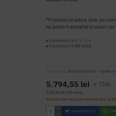
Actionare cu curent
*Produsul se aduce doar pe coma
nu poate fi acceptat in acest caz.
În Stoc
DISPONIBILITATE:
1.783-235.0
COD PRODUS:
Bazată pe 0 note.
-
Spune-ţi 
5.794,55 lei
+ TVA
7.011,41 lei
TVA inclus
Acest produs se poate comanda doar cu pl
ADAUGĂ ÎN COŞ
CUM