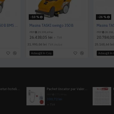
-10 %
-26 %
Masina TASKI swingo 350 B BMS EURO
Masina TASKI swingo 350 B
Masina TA
PRP
29.395,69 lei
PRP
28.058,
26.438,05 lei
20.784,00
+ TVA
31.990,04 lei
TVA inclus
25.148,64 le
Adaugă în Coş
Adaugă în
Pachet 100 seturi hoteliere, set dentar, set barbierit, casca de dus, pila unghii, set cusut
Pachet Uscator par Valera Action Super Plus + GRATUIT Sampon si gel de dus Tork
i
PRP
377,99 lei
300,72 lei
+ TVA
A inclus
363,87 lei
TVA inclus