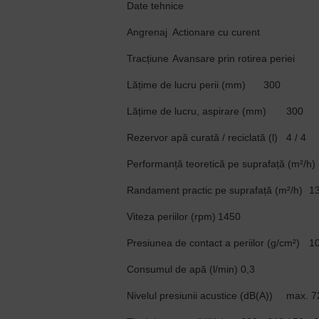
Date tehnice
Angrenaj
Actionare cu curent
Tracțiune
Avansare prin rotirea periei
Lățime de lucru perii (mm)
300
Lățime de lucru, aspirare (mm)
300
Rezervor apă curată / reciclată (l)
4 / 4
Performanță teoretică pe suprafață (m²/h)
Randament practic pe suprafață (m²/h)
1
Viteza periilor (rpm)
1450
Presiunea de contact a periilor (g/cm²)
1
Consumul de apă (l/min)
0,3
Nivelul presiunii acustice (dB(A))
max. 7