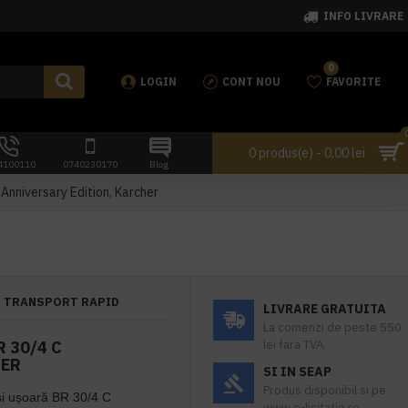
INFO LIVRARE
0
LOGIN
CONT NOU
FAVORITE
0 produs(e) - 0,00 lei
4100110
0740230170
Blog
Anniversary Edition, Karcher
TRANSPORT RAPID
LIVRARE GRATUITA
La comenzi de peste 550
 30/4 C
lei fara TVA.
HER
SI IN SEAP
Produs disponibil si pe
și ușoară BR 30/4 C
www.e-licitatie.ro