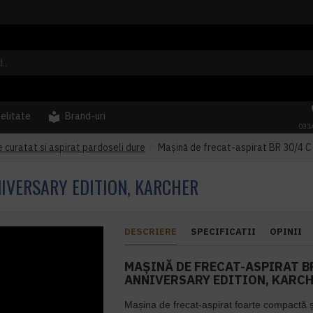
delitate
Brand-uri
031
e curatat si aspirat pardoseli dure
Mașină de frecat-aspirat BR 30/4 C 
NIVERSARY EDITION, KARCHER
DESCRIERE
SPECIFICATII
OPINII
MAȘINĂ DE FRECAT-ASPIRAT BR
ANNIVERSARY EDITION, KARC
Mașina de frecat-aspirat foarte compactă 