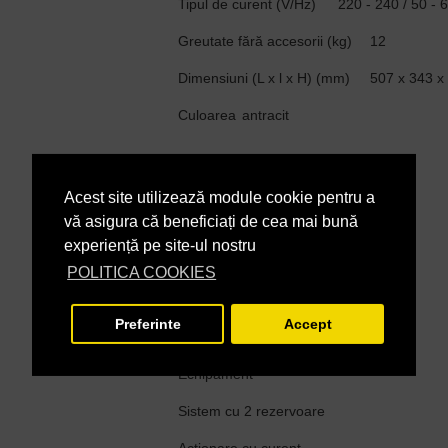
Tipul de curent (V/Hz)
220 - 240 / 50 - 
Greutate fără accesorii (kg)
12
Dimensiuni (L x l x H) (mm)
507 x 343 x
Culoarea
antracit
Pachet de livrare
Acest site utilizează module cookie pentru a
vă asigura că beneficiați de cea mai bună
experiență pe site-ul nostru
Perie rolă
POLITICA COOKIES
Roți de transport
Preferinte
Accept
2 lama de aspirare, dreapta
Echipament
Sistem cu 2 rezervoare