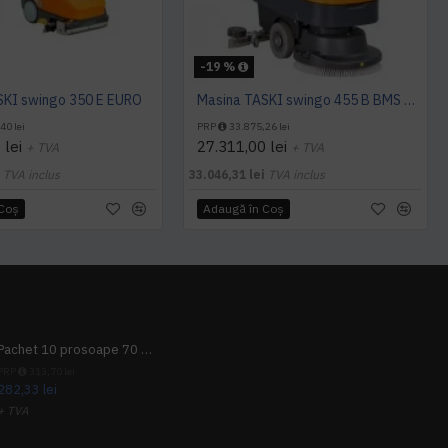
-19 %
SKI swingo 350 E EURO
Masina TASKI swingo 455 B BMS EURO, 900 W
40 lei
PRP
33.875,26 lei
 lei
27.311,00 lei
+ TVA
+ TVA
i
TVA inclus
33.046,31 lei
TVA inclus
 Coş
Adaugă în Coş
Pachet 10 prosoape 70 x 140cm 9 + 1 gratuit
PRP
313,70 lei
282,33 lei
+ TVA
341,62 lei
TVA inclus