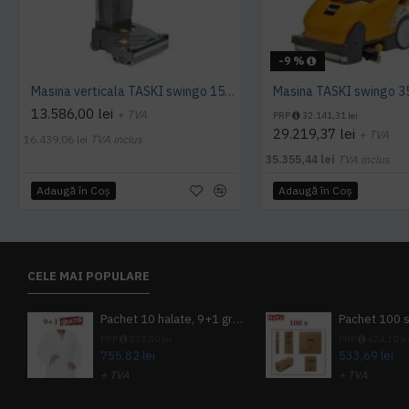
-9 %
Masina verticala TASKI swingo 150 E EURO, 1100W
13.586,00 lei
+ TVA
PRP
32.141,31 lei
29.219,37 lei
+ TVA
16.439,06 lei
TVA inclus
35.355,44 lei
TVA inclus
Adaugă în Coş
Adaugă în Coş
CELE MAI POPULARE
Pachet 10 halate, 9+1 gratuit
PRP
839,80 lei
PRP
624,10 le
755,82 lei
533,69 lei
+ TVA
+ TVA
914,54 lei
TVA inclus
645,76 lei
TV