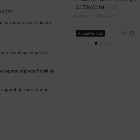
13.586,00 lei
+ TVA
a picior
16.439,06 lei
TVA inclus
mul pas imprastiata flota de
Adaugă în Coş
ate fi detasat separat si
separat si poate fi golit de
 separat. Inclusiv maner