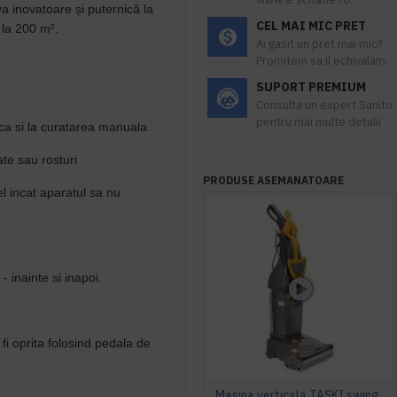
va inovatoare și puternică la
CEL MAI MIC PRET
 la 200 m².
Ai gasit un pret mai mic?
Promitem sa il echivalam.
SUPORT PREMIUM
Consulta un expert Sanito
pentru mai multe detalii
ca si la curatarea manuala
ate sau rosturi
PRODUSE ASEMANATOARE
l incat aparatul sa nu
 inainte si inapoi.
fi oprita folosind pedala de
Masina verticala TASKI swingo 150 E EURO, 1100W