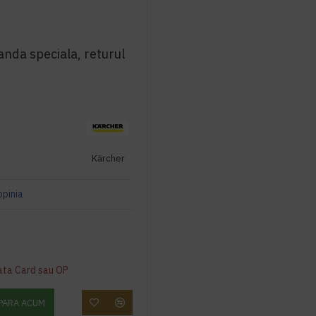
nda speciala, returul
Kärcher
opinia
ata Card sau OP
PARA ACUM