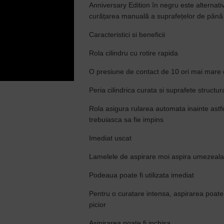
Anniversary Edition în negru este alternati
curățarea manuală a suprafețelor de până
Caracteristici si beneficii
Rola cilindru cu rotire rapida
O presiune de contact de 10 ori mai mare 
Peria cilindrica curata si suprafete structur
Rola asigura rularea automata inainte astfe
trebuiasca sa fie impins
Imediat uscat
Lamelele de aspirare moi aspira umezeala -
Podeaua poate fi utilizata imediat
Pentru o curatare intensa, aspirarea poate 
picior
Asipirarea poate fi inchisa