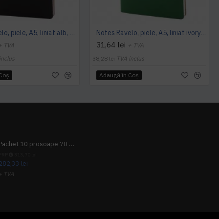
Notes Ravelo, piele, A5, liniat alb, negru
Notes Ravelo, piele, A5, liniat ivory, verde
31,64 lei
+ TVA
+ TVA
inclus
38,28 lei
TVA inclus
 Coş
Adaugă în Coş
Pachet 10 prosoape 70 x 140cm 9 + 1 gratuit
PRP
313,70 lei
282,33 lei
+ TVA
341,62 lei
TVA inclus