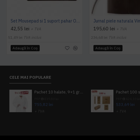
Set Mousepad si 1 suport pahar Office L, din piele, cu doua fete, pentru protectie birou, UNIKA, maro
42,55 lei
195,60 lei
+ TVA
+ TVA
51,49 lei
TVA inclus
236,68 lei
TVA inclus
Adaugă în Coş
Adaugă în Coş
CELE MAI POPULARE
Pachet 10 halate, 9+1 gratuit
PRP
839,80 lei
PRP
624,10 le
755,82 lei
533,69 lei
+ TVA
+ TVA
914,54 lei
TVA inclus
645,76 lei
TV