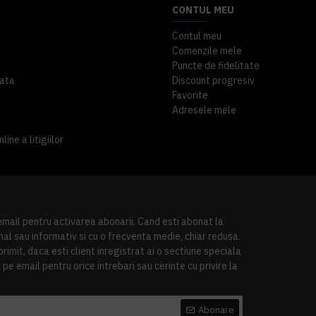
CONTUL MEU
Contul meu
Comenzile mele
Puncte de fidelitate
ata
Discount progresiv
Favorite
Adresele mele
ine a litigiilor
 email pentru activarea abonarii. Cand esti abonat la
al sau informativ si cu o frecventa medie, chiar redusa.
imit, daca esti client inregistrat ai o sectiune speciala
pe email pentru orice intrebari sau cerinte cu privire la
Abonare