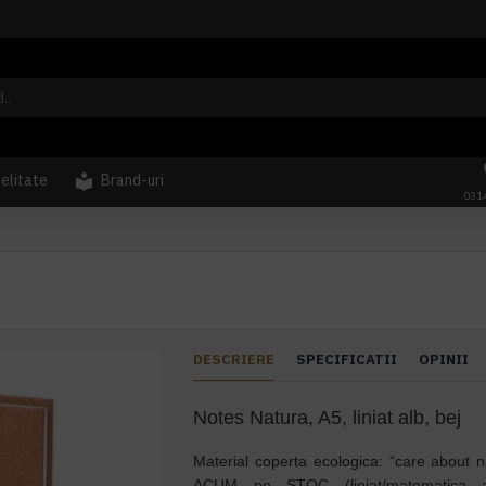
delitate
Brand-uri
031
DESCRIERE
SPECIFICATII
OPINII
Notes Natura, A5, liniat alb, bej
Material coperta ecologica: “care about n
ACUM pe STOC (liniat/matematica a