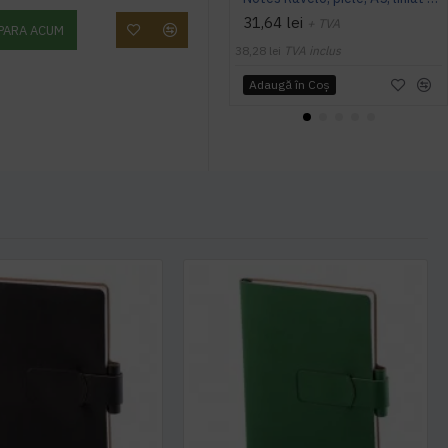
31,64 lei
+ TVA
PARA ACUM
38,28 lei
TVA inclus
Adaugă în Coş