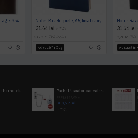
Jurnal piele naturala Vintage, 354 pagini, bloc detasabil, cutie cadou, lucrat manual, maro
Notes Ravelo, piele, A5, liniat ivory, albastru
31,64 lei
31,64 lei
+ TVA
38,28 lei
TVA inclus
38,28 lei
TVA 
Adaugă în Coş
Adaugă în
Pachet 100 seturi hoteliere, set dentar, set barbierit, casca de dus, pila unghii, set cusut
Pachet Uscator par Valera Action Super Plus + GRATUIT Sampon si gel de dus Tork
i
PRP
377,99 lei
300,72 lei
+ TVA
A inclus
363,87 lei
TVA inclus