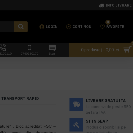
INFO LIVRARE
0
LOGIN
CONT NOU
FAVORITE
0 produs(e) - 0,00 lei
4100110
0740230170
Blog
TRANSPORT RAPID
LIVRARE GRATUITA
La comenzi de peste 550
lei fara TVA.
SI IN SEAP
ature” . Bloc acreditat FSC –
Produs disponibil si pe
lb) Insasi din denumirea
www.e-licitatie.ro