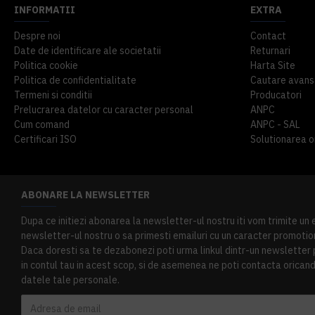
INFORMATII
EXTRA
Despre noi
Contact
Date de identificare ale societatii
Returnari
Politica cookie
Harta Site
Politica de confidentialitate
Cautare avans
Termeni si conditii
Producatori
Prelucrarea datelor cu caracter personal
ANPC
Cum comand
ANPC - SAL
Certificari ISO
Solutionarea onl
ABONARE LA NEWSLETTER
Dupa ce initiezi abonarea la newsletter-ul nostru iti vom trimite un
newsletter-ul nostru o sa primesti emailuri cu un caracter promotion
Daca doresti sa te dezabonezi poti urma linkul dintr-un newsletter pr
in contul tau in acest scop, si de asemenea ne poti contacta oricand 
datele tale personale.