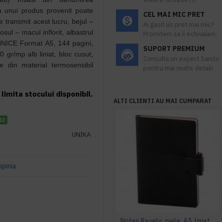
a unui produs provenit poate
CEL MAI MIC PRET
e transmit acest lucru, bejul –
Ai gasit un pret mai mic?
ul – macul inflorit, albastrul
Promitem sa il echivalam.
EHNICE Format A5, 144 pagini,
SUPORT PREMIUM
70 gr/mp alb liniat, bloc cusut,
Consulta un expert Sanito
din material termosensibil
pentru mai multe detalii
limita stocului disponibil.
ALTI CLIENTI AU MAI CUMPARAT
13
UNIKA
opinia
Notes Ravelo, piele, A5, liniat alb, negru