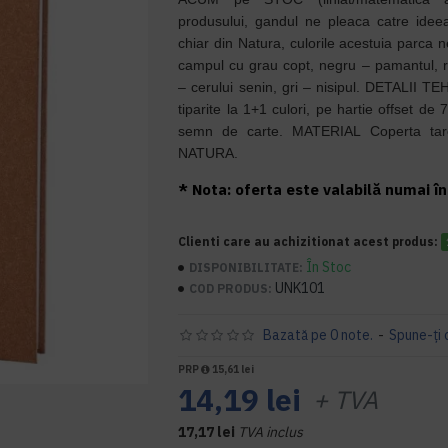
produsului, gandul ne pleaca catre idee
chiar din Natura, culorile acestuia parca n
campul cu grau copt, negru – pamantul, ros
– cerului senin, gri – nisipul. DETALII T
tiparite la 1+1 culori, pe hartie offset de 
semn de carte. MATERIAL Coperta tare 
NATURA.
* Nota: oferta este valabilă numai în 
Clienti care au achizitionat acest produs:
În Stoc
DISPONIBILITATE:
UNK101
COD PRODUS:
Bazată pe 0 note.
-
Spune-ţi 
PRP
15,61 lei
14,19 lei
+ TVA
17,17 lei
TVA inclus