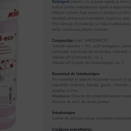
Detergent
intensiv, cu acţiune rapidă şi miros 
indicat pentru îndepărtarea rapidă a depunerilor
Utilizat conform fişei technice produce un film 
totodată protejează materialele împotriva apei
Prin formula de protecţie se reduce adeziunea c
evită corosiunea părţilor cromate.
Compoziţie
(conf. 648/2004/CE)
Tenside neionice < 5%, acizi anorganici, solvenţ
corosiune, substanţe de intreţinere, coloranţi, o
Valoare pH (concentrat): ca. 1
Valoare pH (soluţie de întrebuinţare): ca. 2
Domeniul de întrebuinţare
Pe suprafeţe şi obiecte rezistente la acizi şi a
suprafeţe ceramice, faianţă, gresie, chiuvete,
porţelan şi inox.
Atenţiune:
Obiecte din poliamidă precum vase
distruse de acizi din acest produs.
Întrebuinţare
Înainte de utilizare testaţi rezistenţa materiale
Curăţirea suprafeţelor: