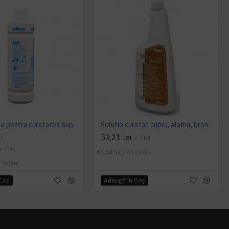
JET - Crema pentru curatarea suprafetelor si inoxurilor, 500 ml, Kiehl
Solutie curatat cupru, alama, bronz COPPER SHINE SPECIAL 500ml Ecolab
53,21 lei
+ TVA
i
+ TVA
64,38 lei
TVA inclus
 inclus
 Coş
Adaugă în Coş