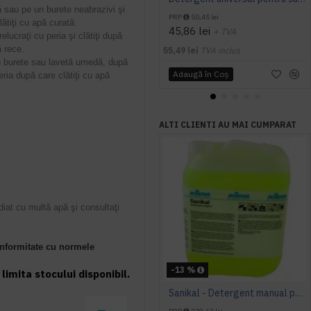
 sau pe un burete neabrazivi şi
PRP
50,45 lei
lătiţi cu apă curată.
45,86 lei
+ TVA
elucraţi cu peria şi clătiţi după
pă rece.
55,49 lei
TVA inclus
un burete sau lavetă umedă, după
Adaugă în Coş
eria după care clătiţi cu apă
ALTI CLIENTI AU MAI CUMPARAT
diat cu multă apă şi consultaţi
onformitate cu normele
-13 %
limita stocului disponibil.
Sanikal - Detergent manual pentru obiecte sanitare, 10 L, Kiehl