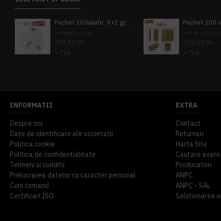
Pachet 10 halate, 9+1 gratuit
PRP
839,80 lei
PRP
624,10 le
755,82 lei
533,69 lei
+ TVA
+ TVA
914,54 lei
TVA inclus
645,76 lei
TV
INFORMATII
EXTRA
Despre noi
Contact
Date de identificare ale societatii
Returnari
Politica cookie
Harta Site
Politica de confidentialitate
Cautare avans
Termeni si conditii
Producatori
Prelucrarea datelor cu caracter personal
ANPC
Cum comand
ANPC - SAL
Certificari ISO
Solutionarea onl