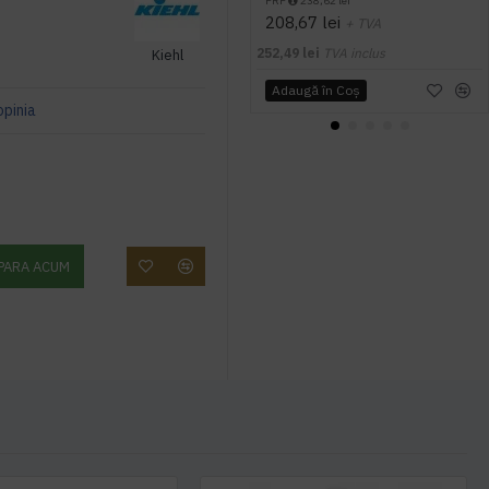
PRP
238,62 lei
208,67 lei
+ TVA
252,49 lei
TVA inclus
Kiehl
Adaugă în Coş
opinia
PARA ACUM