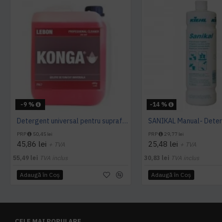
-9 %
-14 %
Detergent universal pentru suprafete, Professional Cleaner, Konga, 5 L
PRP
50,45 lei
PRP
29,77 lei
45,86 lei
25,48 lei
+ TVA
+ TVA
55,49 lei
TVA inclus
30,83 lei
TVA inclus
Adaugă în Coş
Adaugă în Coş
CELE MAI POPULARE