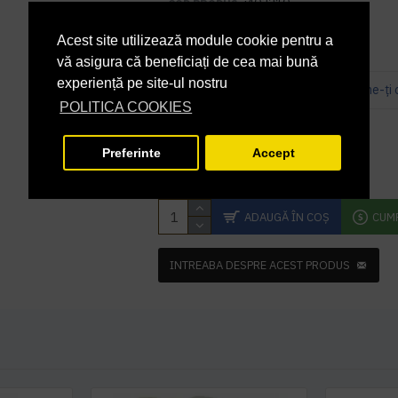
j403210
COD PRODUS:
Acest site utilizează module cookie pentru a
vă asigura că beneficiați de cea mai bună
experiență pe site-ul nostru
Bazată pe 0 note.
-
Spune-ţi 
POLITICA COOKIES
PRP
213,72 lei
187,50 lei
+ TVA
Preferinte
Accept
226,88 lei
TVA inclus
ADAUGĂ ÎN COŞ
CUM
INTREABA DESPRE ACEST PRODUS