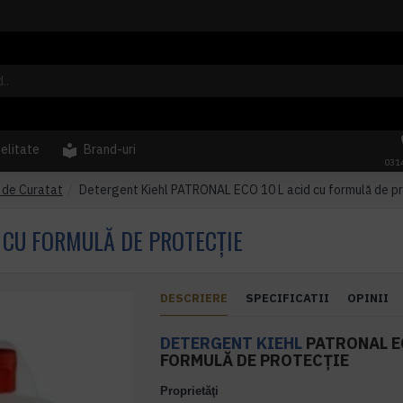
delitate
Brand-uri
031
i de Curatat
Detergent Kiehl PATRONAL ECO 10 L acid cu formulă de pr
 CU FORMULĂ DE PROTECȚIE
DESCRIERE
SPECIFICATII
OPINII
DETERGENT
KIEHL
PATRONAL EC
FORMULĂ DE PROTECȚIE
Proprietăţi