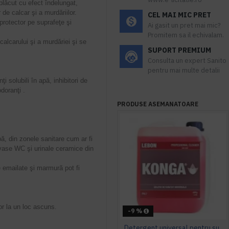
plăcut cu efect îndelungat,
 de calcar şi a murdăriilor.
CEL MAI MIC PRET
protector pe suprafeţe şi
Ai gasit un pret mai mic?
.
Promitem sa il echivalam.
alcarului şi a murdăriei şi se
SUPORT PREMIUM
Consulta un expert Sanito
pentru mai multe detalii
i solubili în apă, inhibitori de
doranţi .
PRODUSE ASEMANATOARE
pă, din zonele sanitare cum ar fi
 vase WC şi urinale ceramice din
 emailate şi marmură pot fi
lor la un loc ascuns.
-9 %
Detergent universal pentru suprafete, Professional Cleaner, Konga, 5 L