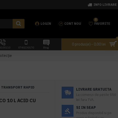
INFO LIVRARE
0
LOGIN
CONT NOU
FAVORITE
0 produs(e) - 0,00 lei
4100110
0740230170
Blog
otecție
TRANSPORT RAPID
LIVRARE GRATUITA
La comenzi de peste 550
O 10 L ACID CU
lei fara TVA.
SI IN SEAP
Produs disponibil si pe
www.e-licitatie.ro