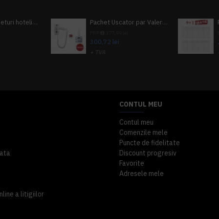
Pachet 100 seturi hoteliere, set dentar, set barbierit, casca de dus, pila unghii, set cusut
Pachet Uscator par Valera Action Super Plus + GRATUIT Sampon si gel de dus Tork
i
PRP
377,99 lei
300,72 lei
+ TVA
A inclus
363,87 lei
TVA inclus
CONTUL MEU
Contul meu
Comenzile mele
Puncte de fidelitate
ata
Discount progresiv
Favorite
Adresele mele
ine a litigiilor