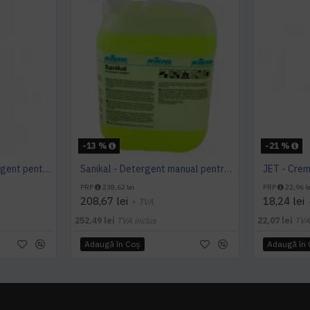
-13 %
-21 %
SANIKAL Manual- Detergent pentru obiecte sanitare, 1 L, Kiehl
Sanikal - Detergent manual pentru obiecte sanitare, 10 L, Kiehl
PRP
238,62 lei
PRP
22,96 le
208,67 lei
18,24 lei
+ TVA
252,49 lei
TVA inclus
22,07 lei
TVA
Adaugă în Coş
Adaugă în