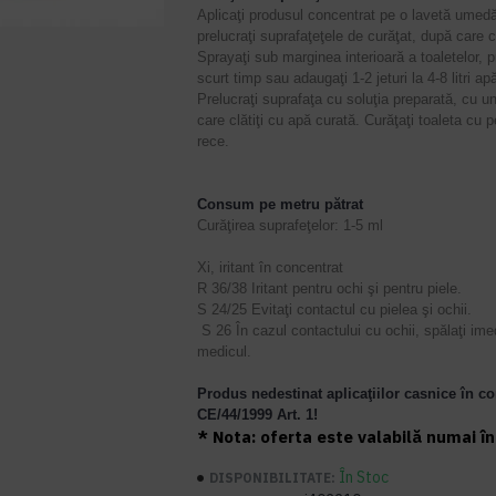
Aplicaţi produsul concentrat pe o lavetă umedă
prelucraţi suprafaţeţele de curăţat, după care c
Sprayaţi sub marginea interioară a toaletelor, pr
scurt timp
sau
adaugaţi 1-2 jeturi la 4-8 litri a
Prelucraţi suprafaţa cu soluţia preparată, cu 
care clătiţi cu apă curată. Curăţaţi toaleta cu p
rece.
Consum pe metru pătrat
Curăţirea suprafeţelor: 1-5 ml
Xi, iritant în concentrat
R 36/38 Iritant pentru ochi şi pentru piele.
S 24/25 Evitaţi contactul cu pielea şi ochii.
S 26 În cazul contactului cu ochii, spălaţi ime
medicul.
P
rodus nedestinat aplicaţiilor casnice în c
CE/44/1999 Art.
1!
* Nota: oferta este valabilă numai în 
În Stoc
DISPONIBILITATE: