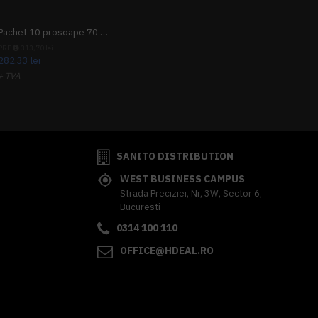
Pachet 10 prosoape 70 x 140cm 9 + 1 gratuit
PRP
313,70 lei
282,33 lei
+ TVA
341,62 lei
TVA inclus
SANITO DISTRIBUTION
WEST BUSINESS CAMPUS
Strada Preciziei, Nr, 3W, Sector 6,
Bucuresti
0314 100 110
OFFICE@HDEAL.RO