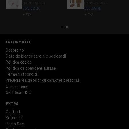
PRP
839,80 lei
PRP
624,10 lei
755,82 lei
533,69 lei
+ TVA
+ TVA
914,54 lei
TVA inclus
645,76 lei
TVA inclus
INFORMATII
Despre noi
Date de identificare ale societatii
Politica cookie
Politica de confidentialitate
Termeni si conditii
Prelucrarea datelor cu caracter personal
Cum comand
Certificari ISO
EXTRA
Contact
Returnari
Harta Site