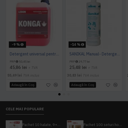
-9 %
-14 %
Detergent universal pentru suprafete, Professional Cleaner, Konga, 5 L
SANIKAL Manual- Detergent pentru obiecte sanitare, 1 L, Kiehl
PRP
50,45 lei
PRP
29,77 lei
45,86 lei
25,48 lei
+ TVA
+ TVA
55,49 lei
TVA inclus
30,83 lei
TVA inclus
Adaugă în Coş
Adaugă în Coş
CELE MAI POPULARE
Pachet 10 halate, 9+1 gratuit
Pachet 100 seturi hoteliere, set dentar, set barbierit, casca de dus, pila unghii, set cusut