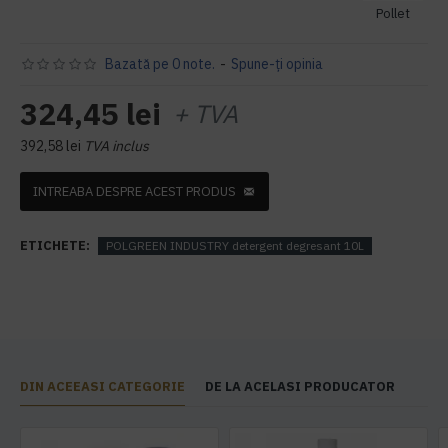
Pollet
Bazată pe 0 note.
-
Spune-ţi opinia
324,45 lei
+ TVA
392,58 lei
TVA inclus
INTREABA DESPRE ACEST PRODUS
ETICHETE:
POLGREEN INDUSTRY detergent degresant 10L
DIN ACEEASI CATEGORIE
DE LA ACELASI PRODUCATOR