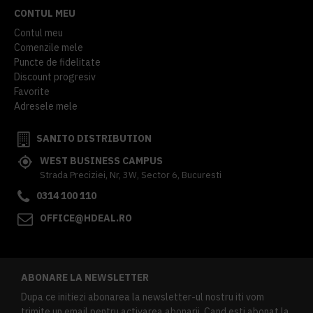
CONTUL MEU
Contul meu
Comenzile mele
Puncte de fidelitate
Discount progresiv
Favorite
Adresele mele
SANITO DISTRIBUTION
WEST BUSINESS CAMPUS
Strada Preciziei, Nr, 3W, Sector 6, Bucuresti
0314 100 110
OFFICE@HDEAL.RO
ABONARE LA NEWSLETTER
Dupa ce initiezi abonarea la newsletter-ul nostru iti vom
trimite un email pentru activarea abonarii. Cand esti abonat la