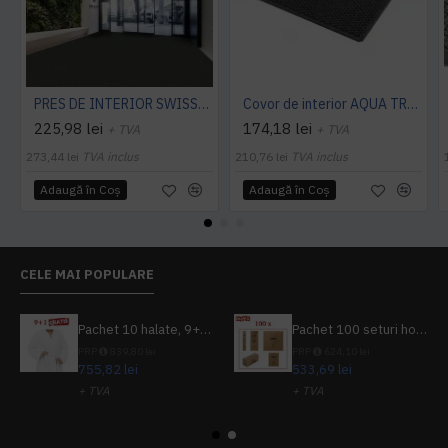
PRES DE INTERIOR SWISSLON CLASSIC, NOTRAX
Covor de interior AQUA TRAP
225,98 lei
174,18 lei
+ TVA
+ TVA
273,44 lei
TVA inclus
210,76 lei
TVA inclus
Adaugă în Coş
Adaugă în Coş
CELE MAI POPULARE
Pachet 10 halate, 9+1 gratuit
Pachet 100 seturi hoteliere, set dentar, set barbierit, casca de dus, pila unghii, set cusut
PRP
839,80 lei
PRP
624,10 lei
755,82 lei
533,69 lei
+ TVA
+ TVA
914,54 lei
TVA inclus
645,76 lei
TVA inclus