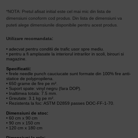
*NOTA: Pretul afisat initial este cel mai mic din lista de
dimensiuni conoform cod produs. Din lista de dimensiuni va
puteti alege dimensiunile disponibile pentru acest produs.
Utilizare recomandata:
• adecvat pentru conditii de trafic usor spre mediu.
• pentru a fi amplasate la interiorul intrarilor in scoli, birouri si
magazine.
Specificatii:
• firele needle punch cauciucate sunt formate din 100% fire anti-
statice de polypropilena.
• 650 grame de fire pe m².
• Suport spate: vinyl negru (fara DOP).
• Inaltimea totala: 7.5 mm.
• Greutate: 3.1 kg pe m².
• Rezistenta la foc: ASTM D2859 passes DOC-FF-1-70.
Dimensiuni de stoc:
• 60 cm x 90 cm
• 90 cm x 150 cm
• 120 cm x 180 cm
Dimensiuni la rola: