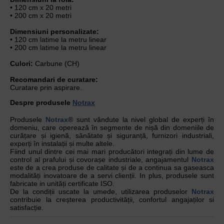
• 120 cm x 20 metri
• 200 cm x 20 metri
Dimensiuni personalizate:
• 120 cm latime la metru linear
• 200 cm latime la metru linear
Culori:
Carbune (CH)
Recomandari de curatare:
Curatare prin aspirare.
Despre produsele
Notrax
Produsele
Notrax
® sunt vândute la nivel global de experți în
domeniu, care operează în segmente de nișă din domeniile de
curățare și igienă, sănătate și siguranță, furnizori industriali,
experți în instalații și multe altele.
Fiind unul dintre cei mai mari producători integrați din lume de
control al prafului și covorașe industriale, angajamentul
Notrax
este de a crea produse de calitate și de a continua sa gaseasca
modalități inovatoare de a servi clienții. In plus, produsele sunt
fabricate in unități certificate ISO.
De la condiții uscate la umede, utilizarea produselor
Notrax
contribuie la creșterea productivității, confortul angajaților si
satisfacție.