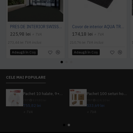
PRES DE INTERIOR SWISSLON CLASSIC, NOTRAX
Covor de interior AQUA TRAP
225,98 lei
174,18 lei
+ TVA
+ TVA
273,44 lei
TVA inclus
210,76 lei
TVA inclus
Adaugă în Coş
Adaugă în Coş
CELE MAI POPULARE
Pachet 10 halate, 9+1 gratuit
Pachet 100 seturi hoteliere, set dentar, set barbierit, casca de dus, pila unghii, set cusut
PRP
839,80 lei
PRP
624,10 lei
755,82 lei
533,69 lei
+ TVA
+ TVA
914,54 lei
TVA inclus
645,76 lei
TVA inclus