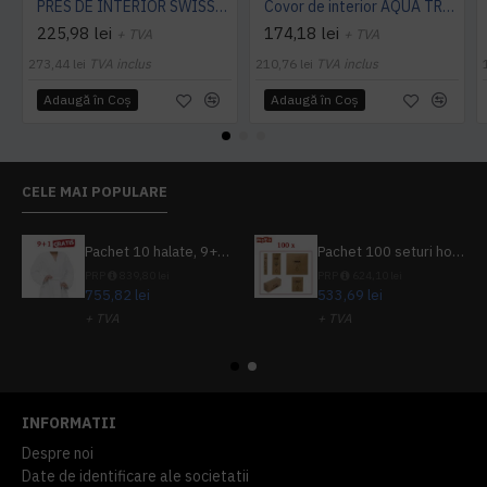
PRES DE INTERIOR SWISSLON CLASSIC, NOTRAX
Covor de interior AQUA TRAP
225,98 lei
174,18 lei
+ TVA
+ TVA
273,44 lei
TVA inclus
210,76 lei
TVA inclus
Adaugă în Coş
Adaugă în Coş
CELE MAI POPULARE
Pachet 10 halate, 9+1 gratuit
Pachet 100 seturi hoteliere, set dentar, set barbierit, casca de dus, pila unghii, set cusut
PRP
839,80 lei
PRP
624,10 lei
755,82 lei
533,69 lei
+ TVA
+ TVA
914,54 lei
TVA inclus
645,76 lei
TVA inclus
INFORMATII
Despre noi
Date de identificare ale societatii