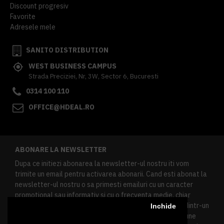
Discount progresiv
Favorite
Adresele mele
SANITO DISTRIBUTION
WEST BUSINESS CAMPUS
Strada Preciziei, Nr, 3W, Sector 6, Bucuresti
0314 100 110
OFFICE@HDEAL.RO
ABONARE LA NEWSLETTER
Dupa ce initiezi abonarea la newsletter-ul nostru iti vom
trimite un email pentru activarea abonarii. Cand esti abonat la
newsletter-ul nostru o sa primesti emailuri cu un caracter
promotional sau informativ si cu o frecventa medie, chiar
redusa. Daca doresti sa te dezabonezi poti urma linkul dintr-un
Inchide
newsletter primit, daca esti client inregistrat ai o sectiune