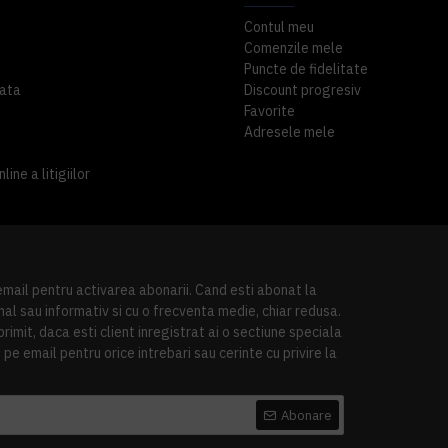
Contul meu
Comenzile mele
Puncte de fidelitate
ata
Discount progresiv
Favorite
Adresele mele
ine a litigiilor
 email pentru activarea abonarii. Cand esti abonat la
al sau informativ si cu o frecventa medie, chiar redusa.
imit, daca esti client inregistrat ai o sectiune speciala
pe email pentru orice intrebari sau cerinte cu privire la
Abonare