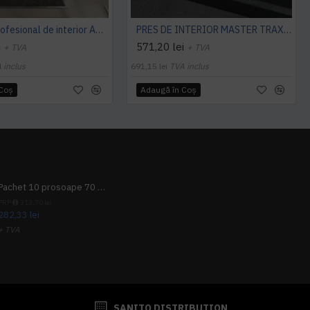
Covoras profesional de interior ARROW TRAX, Carbune
PRES DE INTERIOR MASTER TRAX, NOTRAX
i
571,20 lei
+ TVA
+ TVA
 inclus
691,15 lei
TVA inclus
 Coş
Adaugă în Coş
Pachet 10 prosoape 70 x 140cm 9 + 1 gratuit
PRP
313,70 lei
282,33 lei
+ TVA
341,62 lei
TVA inclus
SANITO DISTRIBUTION