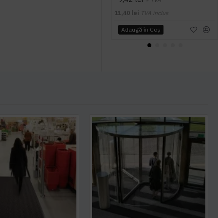
11,40 lei
TVA inclus
Adaugă în Coş