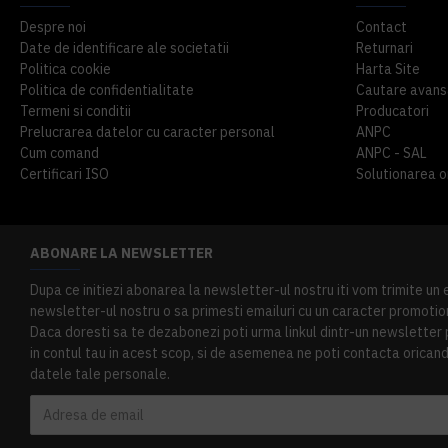
Despre noi
Contact
Date de identificare ale societatii
Returnari
Politica cookie
Harta Site
Politica de confidentialitate
Cautare avans
Termeni si conditii
Producatori
Prelucrarea datelor cu caracter personal
ANPC
Cum comand
ANPC - SAL
Certificari ISO
Solutionarea onl
ABONARE LA NEWSLETTER
Dupa ce initiezi abonarea la newsletter-ul nostru iti vom trimite un
newsletter-ul nostru o sa primesti emailuri cu un caracter promotion
Daca doresti sa te dezabonezi poti urma linkul dintr-un newsletter pr
in contul tau in acest scop, si de asemenea ne poti contacta oricand 
datele tale personale.