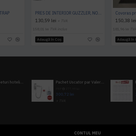
 TRAP
PRES DE INTERIOR GUZZLER, NOTRAX
130,59 lei
150,38 le
+ TVA
158,01 lei
TVA inclus
181,96 lei
TVA
Adaugă în Coş
Adaugă în
Pachet 100 seturi hoteliere, set dentar, set barbierit, casca de dus, pila unghii, set cusut
Pachet Uscator par Valera Action Super Plus + GRATUIT Sampon si gel de dus Tork
i
PRP
377,99 lei
300,72 lei
+ TVA
A inclus
363,87 lei
TVA inclus
CONTUL MEU