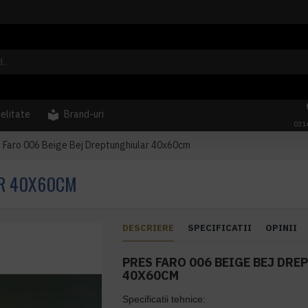
delitate
Brand-uri
031
 Faro 006 Beige Bej Dreptunghiular 40x60cm
AR 40X60CM
DESCRIERE
SPECIFICATII
OPINII
PRES FARO 006 BEIGE BEJ DR
40X60CM
Specificatii tehnice: