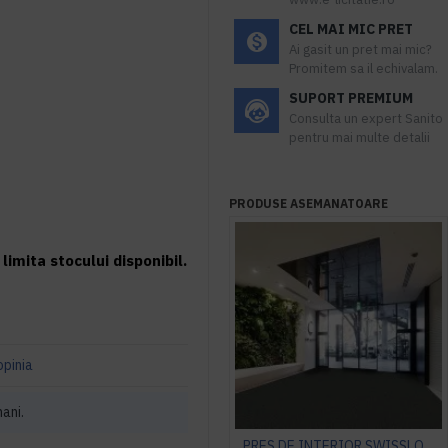
CEL MAI MIC PRET
Ai gasit un pret mai mic?
Promitem sa il echivalam.
SUPORT PREMIUM
Consulta un expert Sanito
pentru mai multe detalii
PRODUSE ASEMANATOARE
limita stocului disponibil.
opinia
mani.
PRES DE INTERIOR SWISSLON CLASSIC, NOTRAX