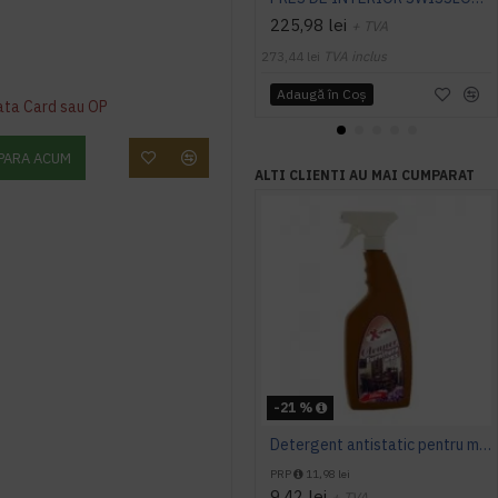
225,98 lei
+ TVA
273,44 lei
TVA inclus
Adaugă în Coş
ata Card sau OP
PARA ACUM
ALTI CLIENTI AU MAI CUMPARAT
-21 %
Detergent antistatic pentru mobila, AQAS, 750 ml
PRP
11,98 lei
9,42 lei
+ TVA