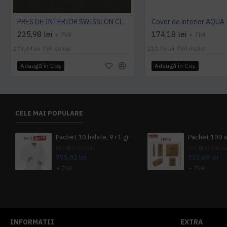
PRES DE INTERIOR SWISSLON CLASSIC, NOTRAX
Covor de interior AQUA
225,98 lei
174,18 lei
+ TVA
+ TVA
273,44 lei
TVA inclus
210,76 lei
TVA inclus
Adaugă în Coş
Adaugă în Coş
CELE MAI POPULARE
Pachet 10 halate, 9+1 gratuit
PRP
839,80 lei
PRP
624,10 le
755,82 lei
533,69 lei
+ TVA
+ TVA
914,54 lei
TVA inclus
645,76 lei
TV
INFORMATII
EXTRA