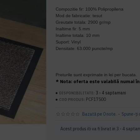
Compozitie fir: 100% Polipropilena
Mod de fabricatie: tesut
Greutate totala: 2900 gr/mp
Inaltime fir: 5 mm
Inaltime totala: 10 mm
Suport: Vinyl
Densitate: 63.000 puncte/mp
Preturile sunt exprimate in lei per bucata.
* Nota: oferta este valabilă numai în 
3 - 4 saptamani
DISPONIBILITATE:
PCF17500
COD PRODUS:
Bazată pe 0 note.
-
Spune-ţi 
Acest produs iti va fi livrat in 3 - 4 sapta