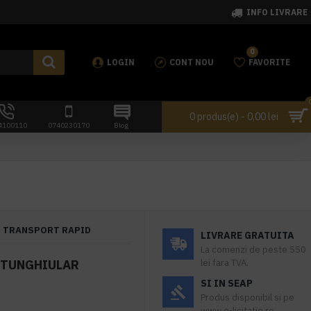
INFO LIVRARE
0
LOGIN
CONT NOU
FAVORITE
0 produs(e) - 0,00 lei
4100110
0740230170
Blog
TRANSPORT RAPID
LIVRARE GRATUITA
La comenzi de peste 550
EPTUNGHIULAR
lei fara TVA.
SI IN SEAP
Produs disponibil si pe
www.e-licitatie.ro