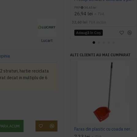
PRP
34,65 lei
26,94 lei
+ TVA
32,60 lei
TVA inclus
Adaugă în Coş
Lucart
ALTI CLIENTI AU MAI CUMPARAT
opinia
 straturi, hartie reciclata
at decat in multiplu de 6
PARA ACUM
Faras din plastic cu coada nerabatabila - rosu/ albastru
7,23 lei
+ TVA