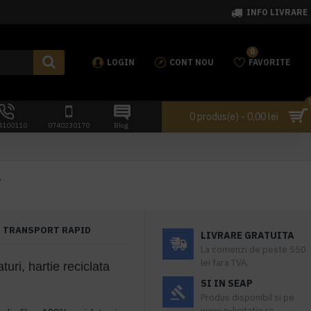
INFO LIVRARE
0
LOGIN
CONT NOU
FAVORITE
0 produs(e) - 0,00 lei
4100110
0740230170
Blog
T
TRANSPORT RAPID
LIVRARE GRATUITA
La comenzi de peste 550
lei fara TVA.
aturi, hartie reciclata
SI IN SEAP
Produs disponibil si pe
www.e-licitatie.ro