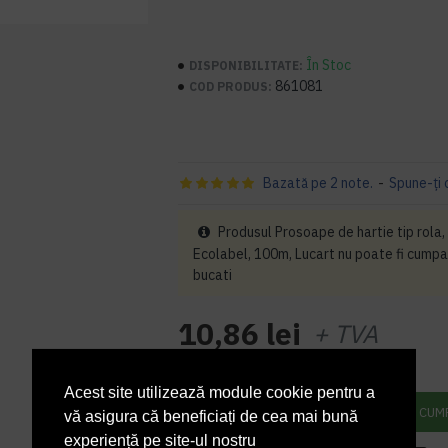
În Stoc
DISPONIBILITATE:
861081
COD PRODUS:
Bazată pe 2 note.
-
Spune-ţi 
Produsul Prosoape de hartie tip rola, 2
Ecolabel, 100m, Lucart nu poate fi cumpar
bucati
10,86 lei
+ TVA
13,14 lei
TVA inclus
Acest site utilizează module cookie pentru a
ADAUGĂ ÎN COŞ
CUM
vă asigura că beneficiați de cea mai bună
experiență pe site-ul nostru