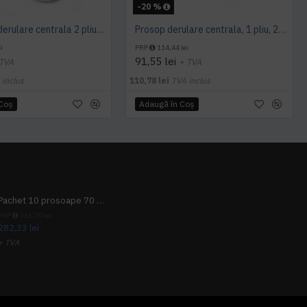
-20 %
Prosop cu derulare centrala 2 pliuri 100 m, portionata, alb, celuloza 100%, AQAS
Prosop derulare centrala, 1 pliu, 200 m Wypall L10
i
PRP
114,44 lei
91,55 lei
 TVA
+ TVA
 inclus
110,78 lei
TVA inclus
 Coş
Adaugă în Coş
Pachet 10 prosoape 70 x 140cm 9 + 1 gratuit
PRP
313,70 lei
282,33 lei
+ TVA
341,62 lei
TVA inclus