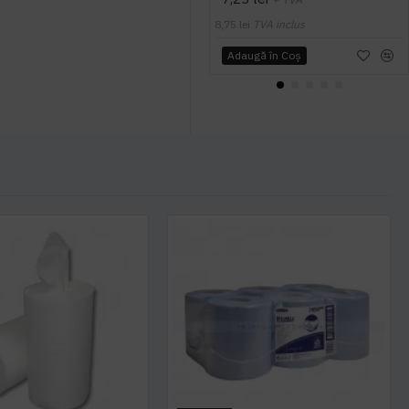
8,75 lei
TVA inclus
Adaugă în Coş