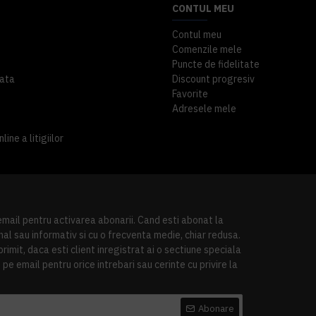
CONTUL MEU
Contul meu
Comenzile mele
Puncte de fidelitate
ata
Discount progresiv
Favorite
Adresele mele
ine a litigiilor
 email pentru activarea abonarii. Cand esti abonat la
al sau informativ si cu o frecventa medie, chiar redusa.
imit, daca esti client inregistrat ai o sectiune speciala
pe email pentru orice intrebari sau cerinte cu privire la
Abonare