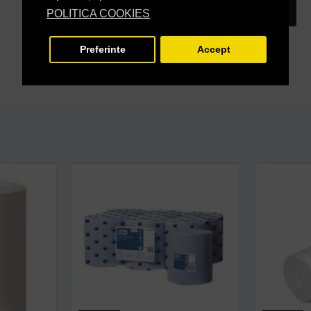
INTREABA DESPRE ACEST PRODUS
POLITICA COOKIES
Preferinte
Accept