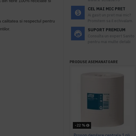
 din fibre 100% reciclate si
CEL MAI MIC PRET
Ai gasit un pret mai mic?
Promitem sa il echivalam.
alitatea si respectul pentru
tilor.
SUPORT PREMIUM
Consulta un expert Sanito
pentru mai multe detalii
PRODUSE ASEMANATOARE
-22 %
Prosop derulare centrala 1 pliu, 300 m Tork