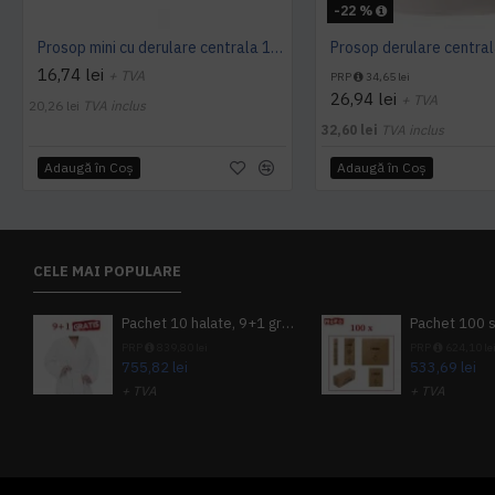
-22 %
Prosop mini cu derulare centrala 1 pliu, 120 m Tork
16,74 lei
+ TVA
PRP
34,65 lei
26,94 lei
+ TVA
20,26 lei
TVA inclus
32,60 lei
TVA inclus
Adaugă în Coş
Adaugă în Coş
CELE MAI POPULARE
Pachet 10 halate, 9+1 gratuit
PRP
839,80 lei
PRP
624,10 le
755,82 lei
533,69 lei
+ TVA
+ TVA
914,54 lei
TVA inclus
645,76 lei
TV