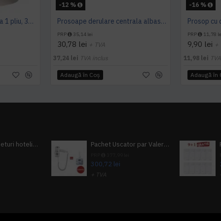
-12 %
-16 %
Prosop derulare centrala 1 pliu, 300 m Tork
Prosoape derulare centrala albastru 2 pliuri 150 m Tork, portionate
PRP
35,14 lei
PRP
11,78 le
30,78 lei
9,90 lei
+ TVA
+
37,24 lei
TVA inclus
11,98 lei
TVA
Adaugă în Coş
Adaugă în
Pachet 100 seturi hoteliere, set dentar, set barbierit, casca de dus, pila unghii, set cusut
Pachet Uscator par Valera Action Super Plus + GRATUIT Sampon si gel de dus Tork
i
PRP
377,99 lei
300,72 lei
+ TVA
A inclus
363,87 lei
TVA inclus