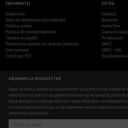
INFORMATII
EXTRA
Despre noi
Contact
Date de identificare ale societatii
Returnari
Politica cookie
Harta Site
Politica de confidentialitate
Cautare avans
Termeni si conditii
Producatori
Prelucrarea datelor cu caracter personal
ANPC
Cum comand
ANPC - SAL
Certificari ISO
Solutionarea onl
ABONARE LA NEWSLETTER
Dupa ce initiezi abonarea la newsletter-ul nostru iti vom trimite un
newsletter-ul nostru o sa primesti emailuri cu un caracter promotion
Daca doresti sa te dezabonezi poti urma linkul dintr-un newsletter pr
in contul tau in acest scop, si de asemenea ne poti contacta oricand 
datele tale personale.