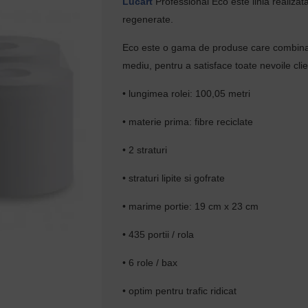
Lucart
Professional Eco este linia realizata
regenerate.
Eco este o gama de produse care combina c
mediu, pentru a satisface toate nevoile clien
• lungimea rolei: 100,05 metri
• materie prima: fibre reciclate
• 2 straturi
• straturi lipite si gofrate
• marime portie: 19 cm x 23 cm
• 435 portii / rola
• 6 role / bax
• optim pentru trafic ridicat