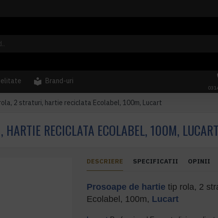
delitate
Brand-uri
031
ola, 2 straturi, hartie reciclata Ecolabel, 100m, Lucart
I, HARTIE RECICLATA ECOLABEL, 100M, LUCAR
DESCRIERE
SPECIFICATII
OPINII
Prosoape de hartie
tip rola, 2 str
Ecolabel, 100m,
Lucart