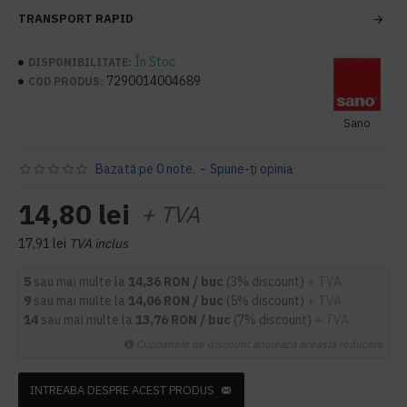
TRANSPORT RAPID
În Stoc
DISPONIBILITATE:
7290014004689
COD PRODUS:
Sano
Bazată pe 0 note.
-
Spune-ţi opinia
14,80 lei
+ TVA
17,91 lei
TVA inclus
5
sau mai multe la
14,36 RON / buc
(3% discount)
+ TVA
9
sau mai multe la
14,06 RON / buc
(5% discount)
+ TVA
14
sau mai multe la
13,76 RON / buc
(7% discount)
+ TVA
Cupoanele de discount anuleaza aceasta reducere
INTREABA DESPRE ACEST PRODUS