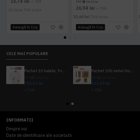
16,74 lei
+ TVA
PRP
34,65 lei
26,94 lei
+ TVA
20,26 lei
TVA inclus
32,60 lei
TVA inclus
Adaugă în Coş
Adaugă în Coş
CELE MAI POPULARE
Pachet 10 halate, 9+1 gratuit
Pachet 100 seturi hoteliere, set dentar, set barbierit, casca de dus, pila unghii, set cusut
PRP
839,80 lei
PRP
624,10 lei
755,82 lei
533,69 lei
+ TVA
+ TVA
914,54 lei
TVA inclus
645,76 lei
TVA inclus
INFORMATII
Despre noi
Date de identificare ale societatii