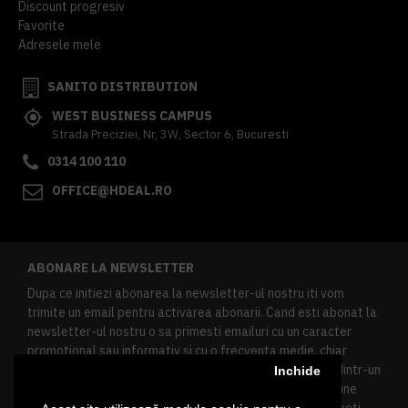
Discount progresiv
Favorite
Adresele mele
SANITO DISTRIBUTION
WEST BUSINESS CAMPUS
Strada Preciziei, Nr, 3W, Sector 6, Bucuresti
0314 100 110
OFFICE@HDEAL.RO
ABONARE LA NEWSLETTER
Dupa ce initiezi abonarea la newsletter-ul nostru iti vom
trimite un email pentru activarea abonarii. Cand esti abonat la
newsletter-ul nostru o sa primesti emailuri cu un caracter
promotional sau informativ si cu o frecventa medie, chiar
redusa. Daca doresti sa te dezabonezi poti urma linkul dintr-un
Inchide
newsletter primit, daca esti client inregistrat ai o sectiune
speciala in contul tau in acest scop, si de asemenea ne poti